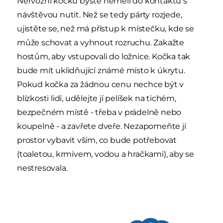
Nervózní kočku byste neměli do kontaktu s
návštěvou nutit. Než se tedy párty rozjede,
ujistěte se, než má přístup k místečku, kde se
může schovat a vyhnout rozruchu. Zakažte
hostům, aby vstupovali do ložnice. Kočka tak
bude mít uklidňující známé místo k úkrytu.
Pokud kočka za žádnou cenu nechce být v
blízkosti lidí, udělejte jí pelíšek na tichém,
bezpečném místě - třeba v prádelně nebo
koupelně - a zavřete dveře. Nezapomeňte jí
prostor vybavit vším, co bude potřebovat
(toaletou, krmivem, vodou a hračkami), aby se
nestresovala.