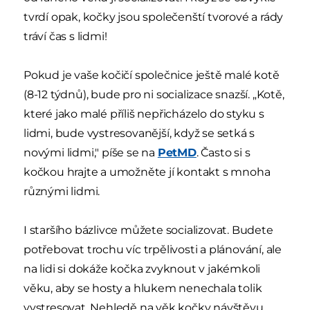
tvrdí opak, kočky jsou společenští tvorové a rády
tráví čas s lidmi!
Pokud je vaše kočičí společnice ještě malé kotě
(8-12 týdnů), bude pro ni socializace snazší. „Kotě,
které jako malé příliš nepřicházelo do styku s
lidmi, bude vystresovanější, když se setká s
novými lidmi," píše se na
PetMD
. Často si s
kočkou hrajte a umožněte jí kontakt s mnoha
různými lidmi.
I staršího bázlivce můžete socializovat. Budete
potřebovat trochu víc trpělivosti a plánování, ale
na lidi si dokáže kočka zvyknout v jakémkoli
věku, aby se hosty a hlukem nenechala tolik
vystresovat. Nehledě na věk kočky návštěvu