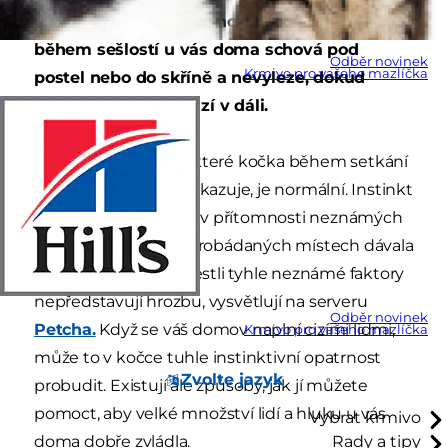
rozjíždět, kočka je z toho na nervy. Třeba se
během sešlostí u vás doma schová pod
Odběr novinek
Krmivo pro vašeho mazlíčka
postel nebo do skříně a nevyleze, dokud
poslední host nezmizí v dáli.
Úzkost nebo strach, které kočka během setkání
velkých skupin lidí vykazuje, je normální. Instinkt
vaší kočce radí, aby si v přítomnosti neznámých
lidí, věcí nebo na neprobádaných místech dávala
pozor, protože neví, jestli tyhle neznámé faktory
nepředstavují hrozbu, vysvětlují na serveru
Odběr novinek
Petcha.
Když se váš domov naplní cizími lidmi,
Krmivo pro vašeho mazlíčka
může to v kočce tuhle instinktivní opatrnost
Zvolte jazyk
probudit. Existují ale způsoby, jak jí můžete
pomoct, aby velké množství lidí a hluku u vás
Vybrat krmivo
doma dobře zvládla.
Rady a tipy