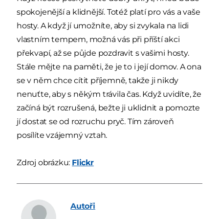
spokojenější a klidnější. Totéž platí pro vás a vaše
hosty. A když jí umožníte, aby si zvykala na lidi
vlastním tempem, možná vás při příští akci
překvapí, až se půjde pozdravit s vašimi hosty.
Stále mějte na paměti, že je to i její domov. A ona
se v něm chce cítit příjemně, takže ji nikdy
nenuťte, aby s někým trávila čas. Když uvidíte, že
začíná být rozrušená, bežte ji uklidnit a pomozte
jí dostat se od rozruchu pryč. Tím zároveň
posílíte vzájemný vztah.
Zdroj obrázku:
Flickr
Autoři