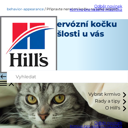
Odběr novinek
behavior-appearance
Připravte nervózní kočku na velké sešlosti u vás doma
Krmivo pro vašeho mazlíčka
Připravte nervózní kočku
na velké sešlosti u vás
doma
Chování a vzhled
Autoři
|
Únor 19, 2021
Vybrat krmivo
Rady a tipy
O Hill's
Odběr novinek
Krmivo pro vašeho mazlíčka