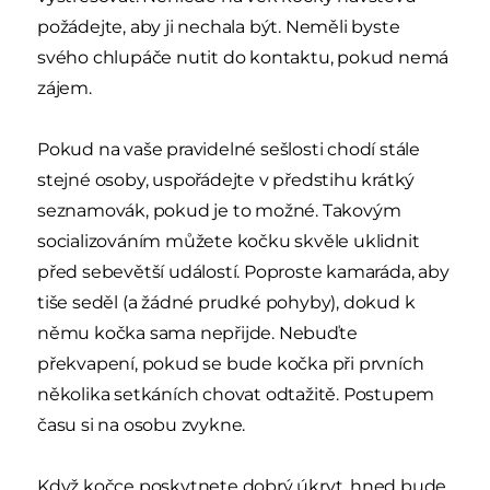
požádejte, aby ji nechala být. Neměli byste
svého chlupáče nutit do kontaktu, pokud nemá
zájem.
Pokud na vaše pravidelné sešlosti chodí stále
stejné osoby, uspořádejte v předstihu krátký
seznamovák, pokud je to možné. Takovým
socializováním můžete kočku skvěle uklidnit
před sebevětší událostí. Poproste kamaráda, aby
tiše seděl (a žádné prudké pohyby), dokud k
němu kočka sama nepřijde. Nebuďte
překvapení, pokud se bude kočka při prvních
několika setkáních chovat odtažitě. Postupem
času si na osobu zvykne.
Když kočce poskytnete dobrý úkryt, hned bude