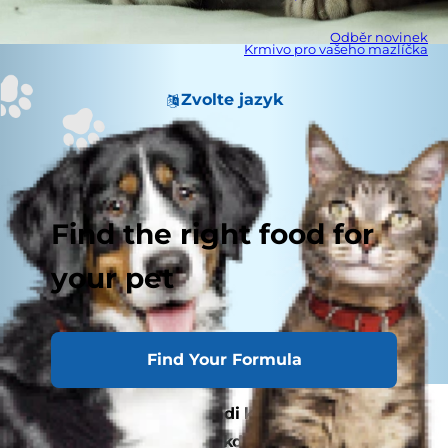
Odběr novinek
Krmivo pro vašeho mazlíčka
Zvolte jazyk
Find the right food for
your pet
Find Your Formula
Pokud máte kočku a rádi k sobě zvete přátele,
možná si všimnete, že když se párty začne