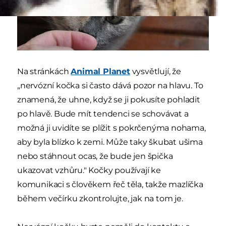
Na stránkách
Animal Planet
vysvětlují, že
„nervózní kočka si často dává pozor na hlavu. To
znamená, že uhne, když se ji pokusíte pohladit
po hlavě. Bude mít tendenci se schovávat a
možná ji uvidíte se plížit s pokrčenýma nohama,
aby byla blízko k zemi. Může taky škubat ušima
nebo stáhnout ocas, že bude jen špička
ukazovat vzhůru." Kočky používají ke
komunikaci s člověkem řeč těla, takže mazlíčka
během večírku zkontrolujte, jak na tom je.