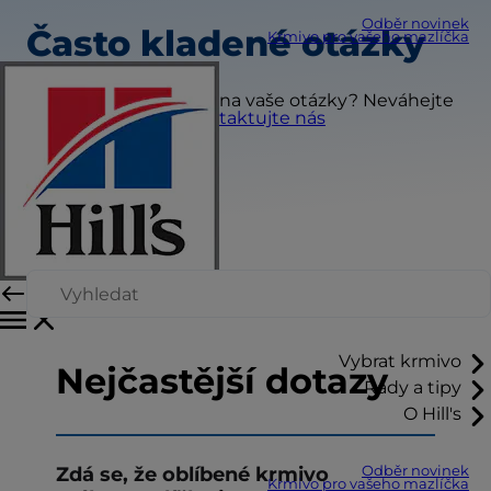
Odběr novinek
Často kladené otázky
Krmivo pro vašeho mazlíčka
Nenašli jste odpovědi na vaše otázky? Neváhejte
nás kontaktovat?
Kontaktujte nás
Vybrat krmivo
Nejčastější dotazy
Rady a tipy
O Hill's
Zdá se, že oblíbené krmivo
Odběr novinek
Krmivo pro vašeho mazlíčka