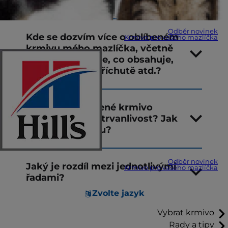
spokojenosti?
Odběr novinek
Kde se dozvím více o oblíbeném
Krmivo pro vašeho mazlíčka
krmivu mého mazlíčka, včetně
toho, jak funguje, co obsahuje,
jaké jsou jeho příchutě atd.?
Jakou má oblíbené krmivo
mého mazlíčka trvanlivost? Jak
skladovat výživu?
Odběr novinek
Jaký je rozdíl mezi jednotlivými
Krmivo pro vašeho mazlíčka
řadami?
Zvolte jazyk
Vybrat krmivo
Rady a tipy