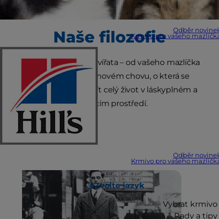
Odběr novine
Naše filozofie
Krmivo pro vašeho mazlíčk
Věříme, že všechna zvířata – od vašeho mazlíčka
až po zvířata v zájmovém chovu, o která se
staráme – by měla žít celý život v láskyplném a
pečujícím prostředí.
Odběr novine
Krmivo pro vašeho mazlíčk
Zvolte jazyk
Vybrat krmivo
Rady a tipy