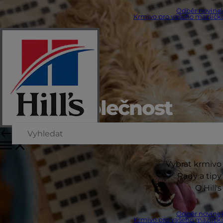
Odběr novine
Krmivo pro vašeho mazlíčk
Naše společnost
Vybrat krmivo
Rady a tipy
O Hill's
Odběr novine
Krmivo pro vašeho mazlíčk