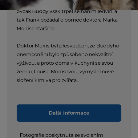
od organizace Seeing Eye®. Německý
ovčák Buddy však trpěl selháním ledvin, a
tak Frank požádal o pomoc doktora Marka
Morrise staršího.
Doktor Morris byl přesvědčen, že Buddyho
onemocnění bylo způsobeno nekvalitní
výživou, a proto doma v kuchyni se svou
ženou, Louise Morrisovou, vymyslel nové
složení krmiva pro zvířata.
Další informace
Fotografie poskytnuta se svolením