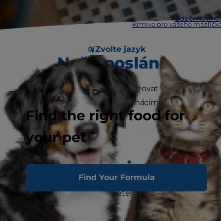
Odběr novine
Krmivo pro vašeho mazlíčk
Zvolte jazyk
Naše poslání
Pomáhat obohacovat a prodlužovat výjimečné
vztahy mezi lidmi a jejich domácími mazlíčky.
Find the right food for
your pet
Naše vize
Find Your Formula
Udělat z výživy základ veterinární medicíny.