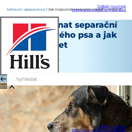
Odběr novinek
behavior-appearance
Jak rozpoznat separační úzkost u svého psa a jak jí předcházet
Krmivo pro vašeho mazlíčka
Jak rozpoznat separační
úzkost u svého psa a jak
jí předcházet
Chování a vzhled
Jean Marie Bauhaus
|
Prosinec 08, 2021
Vybrat krmivo
Rady a tipy
O Hill's
Odběr novinek
Krmivo pro vašeho mazlíčka