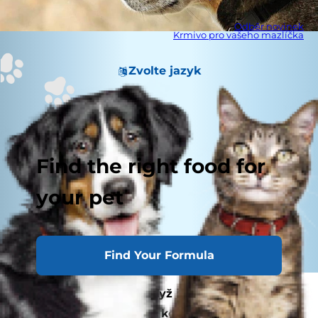
Odběr novinek
Krmivo pro vašeho mazlíčka
Zvolte jazyk
Find the right food for
your pet
Find Your Formula
Některé psy rozruší, když jejich páníčci
odejdou. Jsou to konec konců společenští