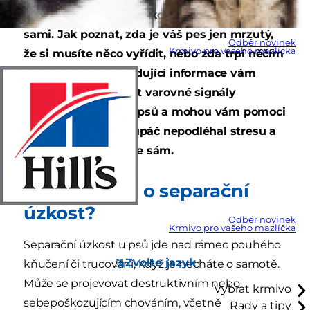
tvorové a nemají rádi, když zůstanou dlouho
sami. Jak poznat, zda je váš pes jen mrzutý,
Odběr novinek
Krmivo pro vašeho mazlíčka
že si musíte něco vyřídit, nebo zda trpí něčím
závažnějším? Následující informace vám
umožní identifikovat varovné signály
separační úzkosti u psů a mohou vám pomoci
zajistit, aby váš chlupáč nepodléhal stresu a
panice, když zůstane sám.
Jde opravdu o separační
úzkost?
Odběr novinek
Krmivo pro vašeho mazlíčka
Separační úzkost u psů jde nad rámec pouhého
Zvolte jazyk
kňučení či trucování, když je necháte o samotě.
Může se projevovat destruktivním nebo
Vybrat krmivo
sebepoškozujícím chováním, včetně
Rady a tipy