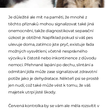
Je důležité ale mít na paměti, že mnohé z
těchto příznaků mohou signalizovat také jiná
onemocnění, takže diagnostikovat separační
úzkost je obtížné. Například pokud si váš pes
ulevuje doma, zatímco jste pryč, existuje řada
možných vysvětlení, včetně nesprávného
výcviku k čistotě nebo inkontinence z důvodu
nemoci. Přehnané lapání po dechu, slintání a
odmítání jídla může zase signalizovat zdravotní
potíže jako je dehydratace. Někteří psi se prostě
jen nudí, což také může vést k tomu, že váš
majetek utrpí jisté škody.
Červená kontrolka by se vám ale měla rozsvítit v