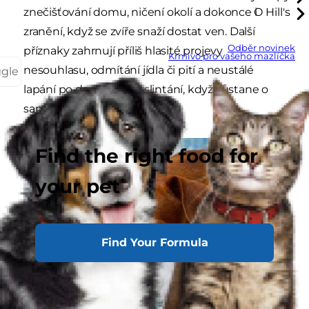
znečišťování domu, ničení okolí a dokonce i
O Hill's
zranění, když se zvíře snaží dostat ven. Další
Odběr novinek
příznaky zahrnují příliš hlasité projevy
Krmivo pro vašeho mazlíčka
nesouhlasu, odmítání jídla či pití a neustálé
ggle
lapání po dechu nebo slintání, když zůstane o
samotě.
Find the right food for
your pet
Find Your Formula