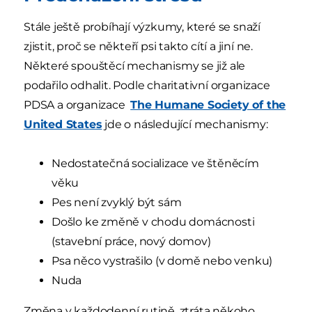
Stále ještě probíhají výzkumy, které se snaží
zjistit, proč se někteří psi takto cítí a jiní ne.
Některé spouštěcí mechanismy se již ale
podařilo odhalit. Podle charitativní organizace
PDSA a organizace
The Humane Society of the
United States
jde o následující mechanismy:
Nedostatečná socializace ve štěněcím
věku
Pes není zvyklý být sám
Došlo ke změně v chodu domácnosti
(stavební práce, nový domov)
Psa něco vystrašilo (v domě nebo venku)
Nuda
Změna v každodenní rutině, ztráta někoho