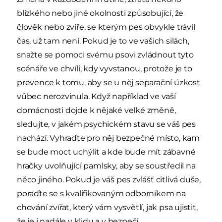
blízkého nebo jiné okolnosti způsobující, že
člověk nebo zvíře, se kterým pes obvykle trávil
čas, už tam není. Pokud je to ve vašich silách,
snažte se pomoci svému psovi zvládnout tyto
scénáře ve chvíli, kdy vyvstanou, protože je to
prevence k tomu, aby se u něj separační úzkost
vůbec nerozvinula. Když například ve vaší
domácnosti dojde k nějaké velké změně,
sledujte, v jakém psychickém stavu se váš pes
nachází. Vyhraďte pro něj bezpečné místo, kam
se bude moct uchýlit a kde bude mít zábavné
hračky uvolňující pamlsky, aby se soustředil na
něco jiného. Pokud je váš pes zvlášť citlivá duše,
poraďte se s kvalifikovaným odborníkem na
chování zvířat, který vám vysvětlí, jak psa ujistit,
že je i nadále v klidu a v bezpečí.