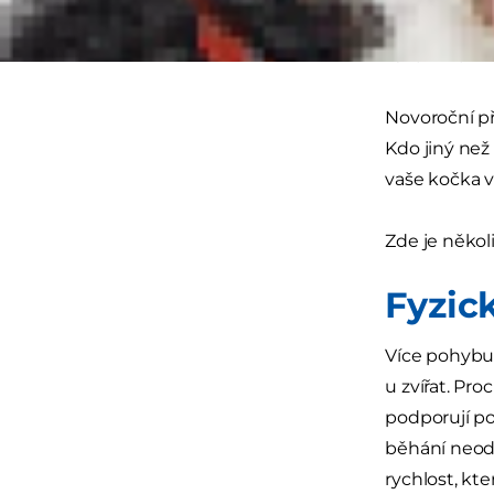
začít (nebo 
i své zvíře?
Novoroční pře
Kdo jiný než
vaše kočka v
Zde je několi
Fyzick
Více pohybu
u zvířat. Pr
podporují po
běhání neodp
rychlost, kt