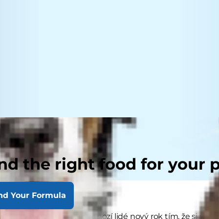
nd the right food for your 
nd Your Formula
ndářního roku přivítají mnozí lidé nový rok tím, že si sepí