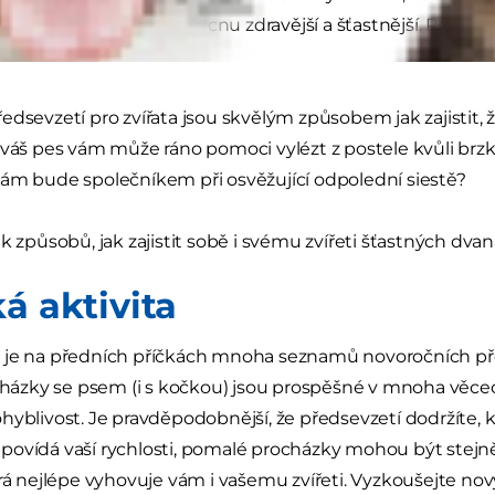
přestat), aby byli v budoucnu zdravější a šťastnější. Proč 
dsevzetí pro zvířata jsou skvělým způsobem jak zajistit, že
 váš pes vám může ráno pomoci vylézt z postele kvůli brzk
ám bude společníkem při osvěžující odpolední siestě?
k způsobů, jak zajistit sobě i svému zvířeti šťastných dvan
á aktivita
 je na předních příčkách mnoha seznamů novoročních pře
ocházky se psem (i s kočkou) jsou prospěšné v mnoha věce
hyblivost. Je pravděpodobnější, že předsevzetí dodržíte,
ovídá vaší rychlosti, pomalé procházky mohou být stejně 
erá nejlépe vyhovuje vám i vašemu zvířeti. Vyzkoušejte nov