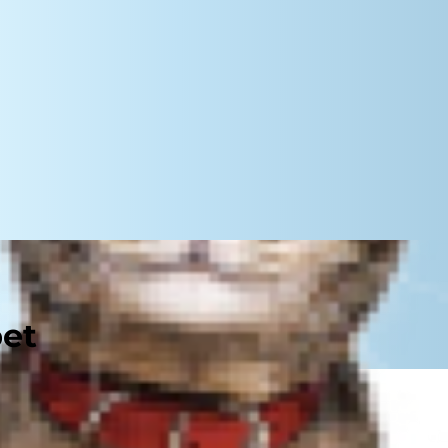
pet
ší seznam věcí, se kterými by chtěli