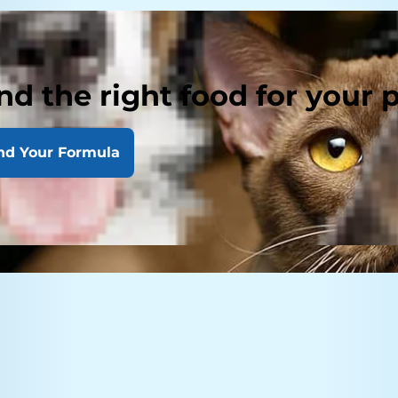
nd the right food for your 
nd Your Formula