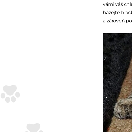
vámi váš ch
házejte hrač
a zároveň po