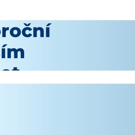
roční
ším
Pet