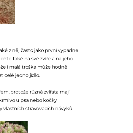
aké z něj často jako první vypadne.
eňte také na své zvíře a na jeho
tože i malá troška může hodně
 celé jedno jídlo.
řem, protože různá zvířata mají
 krmivo u psa nebo kočky
y vlastních stravovacích návyků.