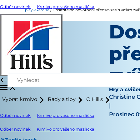
Odběr novinek
Krmivo pro vašeho mazlíčka
play-exercise
Dosažitelná novoroční předsevzetí s vaším zvíře
Do
př
zví
Hry a cviče
Christine 
Vybrat krmivo
Rady a tipy
O Hill's
|
Prosinec 0
Odběr novinek
Krmivo pro vašeho mazlíčka
Odběr novinek
Krmivo pro vašeho mazlíčka
Zvolte jazyk