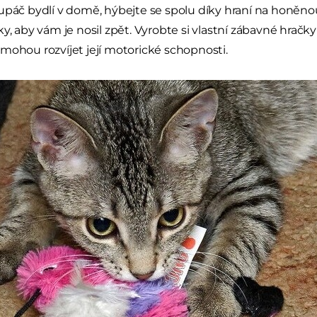
lupáč bydlí v domě, hýbejte se spolu díky hraní na honě
ky, aby vám je nosil zpět. Vyrobte si vlastní zábavné hračk
mohou rozvíjet její motorické schopnosti.