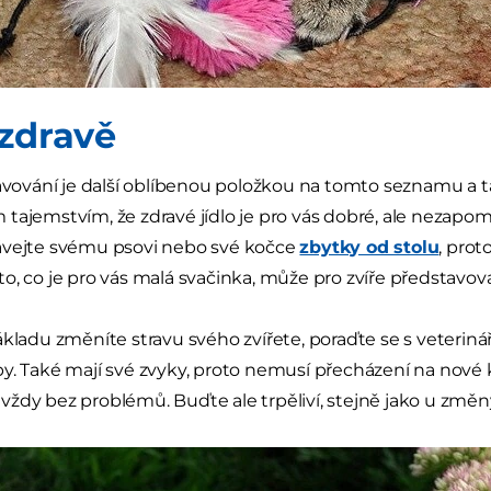
 zdravě
ravování je další oblíbenou položkou na tomto seznamu a t
tajemstvím, že zdravé jídlo je pro vás dobré, ale nezapom
ávejte svému psovi nebo své kočce
zbytky od stolu
, pro
o, co je pro vás malá svačinka, může pro zvíře představovat
ákladu změníte stravu svého zvířete, poraďte se s veteriná
y. Také mají své zvyky, proto nemusí přecházení na nové
ždy bez problémů. Buďte ale trpěliví, stejně jako u změn