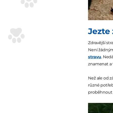
Jezte
Zdravější st
Není žádným 
stravu
. Ned
znamenat a t
Než ale od z
různé potřeb
proběhnout v