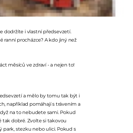
nezapojit do novoročních předsevzetí
 dodržíte i vlastní předsevzetí.
é ranní procházce? A kdo jiný než
áct měsíců ve zdraví - a nejen to!
dsevzetí a mělo by tomu tak být i
ch, například pomáhají s trávením a
 když na to nebudete sami. Pokud
tak dobré. Zvolte si takovou
ý park, stezku nebo ulici. Pokud s