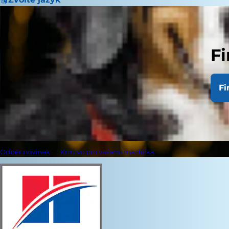
Fi
Fi
Odběr novinek
Krmivo pro vašeho mazlíčka