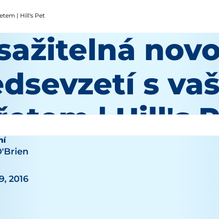
tem | Hill's Pet
sažitelná novo
edsevzetí s va
řetem | Hill's 
ní
O'Brien
9, 2016