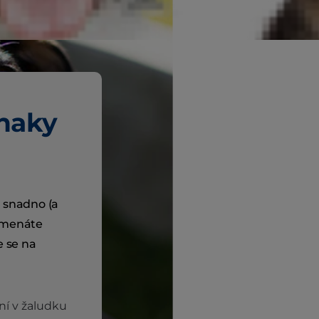
znaky
e snadno (a
namenáte
e se na
ní v žaludku