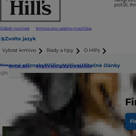
potíží, i
Odběr novinek
Krmivo pro vašeho mazlíčka
Zvolte jazyk
Vybrat krmivo
Rady a tipy
O Hill's
Varovné příznaky
Příčiny
Výživa
Užitečné články
Odběr novinek
Krmivo pro vašeho mazlíčka
ggle
Fi
Fi