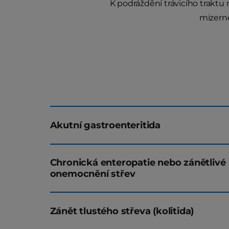
K podráždění trávicího traktu
mizerně
Akutní gastroenteritida
Chronická enteropatie nebo zánětlivé
onemocnění střev
Zánět tlustého střeva (kolitida)