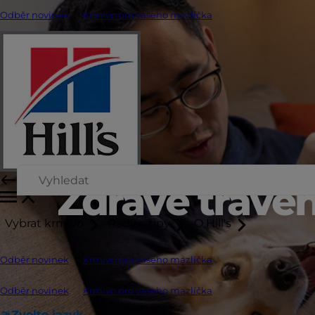
Odběr novinek
Krmivo pro vašeho mazlíčka
Zdravé tráven
Vybrat krmivo
Rady a tipy
O Hill's
Odběr novinek
Krmivo pro vašeho mazlíčka
Odběr novinek
Krmivo pro vašeho mazlíčka
Zvolte jazyk