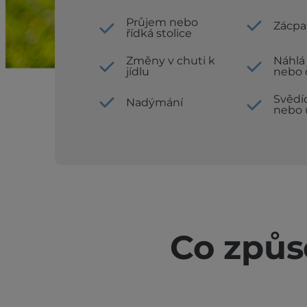
Průjem nebo
Zácpa
řídká stolice
Změny v chuti k
Náhlá
jídlu
nebo 
Svědí
Nadýmání
nebo 
Co způso