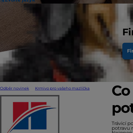
Fi
Fi
Co 
Odběr novinek
Krmivo pro vašeho mazlíčka
pot
Trávicí p
potravu 
Neignoru