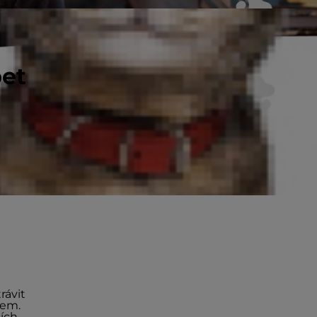
pet
rávit
tem.
cích