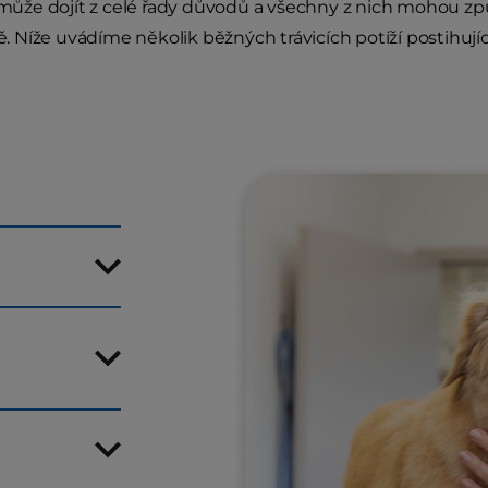
 může dojít z celé řady důvodů a všechny z nich mohou způs
. Níže uvádíme několik běžných trávicích potíží postihujíc