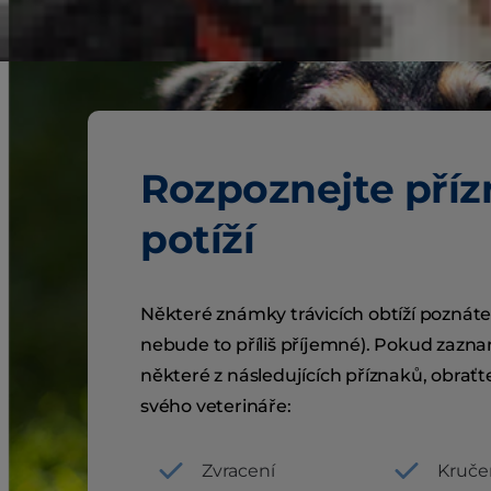
Rozpoznejte pří
potíží
Některé známky trávicích obtíží poznát
nebude to příliš příjemné). Pokud zaz
některé z následujících příznaků, obraťt
svého veterináře:
Zvracení
Kruče