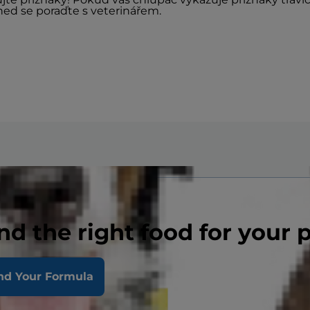
hned se poraďte s veterinářem.
nd the right food for your 
nd Your Formula