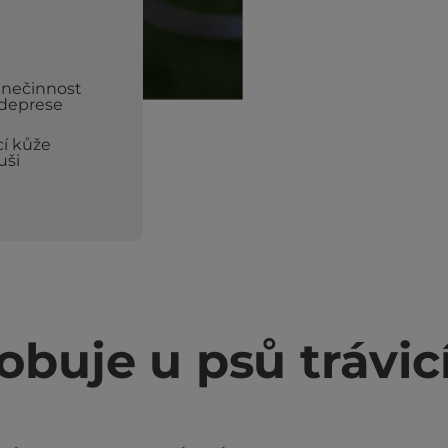
 nečinnost
deprese
cí kůže
uši
buje u psů trávic