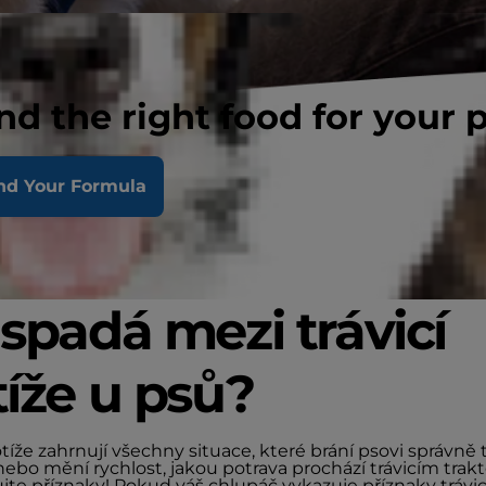
nd the right food for your 
nd Your Formula
spadá mezi trávicí
íže u psů?
otíže zahrnují všechny situace, které brání psovi správně t
nebo mění rychlost, jakou potrava prochází trávicím trak
jte příznaky! Pokud váš chlupáč vykazuje příznaky trávi