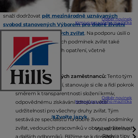
Společnost Hill's Europe a naši evropští dodavatelé se
snaží dodržovat
pět mezinárodně uznávaných
Odběr novinek
Krmivo pro vašeho mazlíčka
svobod stanovených Výborem pro dobré životní
podmínky hospodářských zvířat
. Na podporu úsilí o
zajištění dobrých životních podmínek zvířat také
přijímáme několik dalších opatření, včetně
následujících:
Skupina odhodlaných zaměstnanců:
Tento tým
se pravidelně schází, stanovuje si cíle a řídí pokrok
směrem k transparentnosti složení krmiv,
Odběr novinek
odpovědnému získávání zdrojů a větší
Krmivo pro vašeho mazlíčka
udržitelnosti pro všechny druhy zvířat. Tým
Zvolte jazyk
sestává ze specialistů na dobré životní podmínky
zvířat, vedoucích pracovníků v oboru udržitelnosti
Vybrat krmivo
Rady a tipy
a dalších odborníků. Blížíme se k dosažení