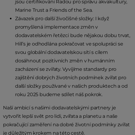
jsou certifikováni Radou pro správu akvakultury,
Marine Trust a Friends of the Sea.
Závazek pro další živočišné složky: I když
promyšlená implementace změn v
dodavatelském řetězci bude nějakou dobu trvat,
Hill’s je odhodlána pokračovat ve spolupráci se
svou globální dodavatelskou sítí s cílem
dosáhnout pozitivních změn v humánním
zacházení se zvířaty. Vyvíjíme standardy pro
zajištění dobrých životních podmínek zvířat pro
další složky používané v našich produktech a od
roku 2025 budeme sdílet náš pokrok.
Naší ambicí s našimi dodavatelskými partnery je
vytvořit lepší svět pro lidi, zvířata a planetu a naše
pokračující zaměření na dobré životní podmínky zvířat
je důležitým krokem na této cestě.