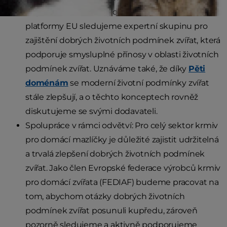
zlepšování životních podmínek zvířat. V rámci
platformy EU sledujeme expertní skupinu pro
zajištění dobrých životních podmínek zvířat, která
podporuje smysluplné přínosy v oblasti životních
podmínek zvířat. Uznáváme také, že díky
Pěti
doménám
se moderní životní podmínky zvířat
stále zlepšují, a o těchto konceptech rovněž
diskutujeme se svými dodavateli.
Spolupráce v rámci odvětví: Pro celý sektor krmiv
pro domácí mazlíčky je důležité zajistit udržitelná
a trvalá zlepšení dobrých životních podmínek
zvířat. Jako člen Evropské federace výrobců krmiv
pro domácí zvířata (FEDIAF) budeme pracovat na
tom, abychom otázky dobrých životních
podmínek zvířat posunuli kupředu, zároveň
pozorně sledujeme a aktivně podporujeme