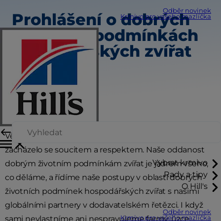
Odběr novinek
Prohlášení o dobrých
Krmivo pro vašeho mazlíčka
životních podmínkách
hospodářských zvířat
Věříme, že každé zvíře si zaslouží, aby se s ním
zacházelo se soucitem a respektem. Naše oddanost
Vybrat krmivo
dobrým životním podmínkám zvířat je jádrem všeho,
Rady a tipy
co děláme, a řídíme naše postupy v oblasti dobrých
O Hill's
životních podmínek hospodářských zvířat s našimi
globálními partnery v dodavatelském řetězci. I když
Odběr novinek
sami nevlastníme ani nespravujeme farmy, úzce
Krmivo pro vašeho mazlíčka