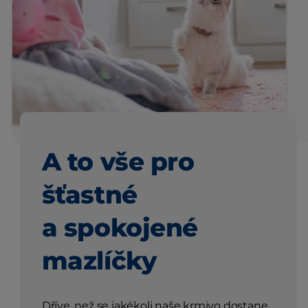
A to vše pro
šťastné
a spokojené
mazlíčky
Dříve, než se jakékoli naše krmivo dostane