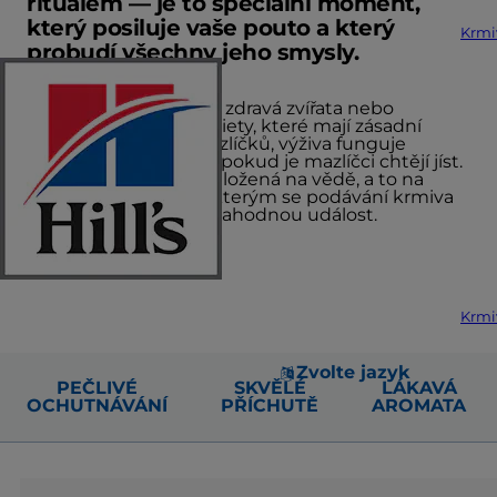
rituálem — je to speciální moment,
který posiluje vaše pouto a který
Krmi
probudí všechny jeho smysly.
Ať už jde o krmivo pro zdravá zvířata nebo
speciální veterinární diety, které mají zásadní
význam pro životy mazlíčků, výživa funguje
správně pouze tehdy, pokud je mazlíčci chtějí jíst.
Proto je naše výživa založená na vědě, a to na
všech úrovních, díky kterým se podávání krmiva
mění v uspokojující a lahodnou událost.
Krmi
Zvolte jazyk
PEČLIVÉ
SKVĚLÉ
LÁKAVÁ
OCHUTNÁVÁNÍ
PŘÍCHUTĚ
AROMATA