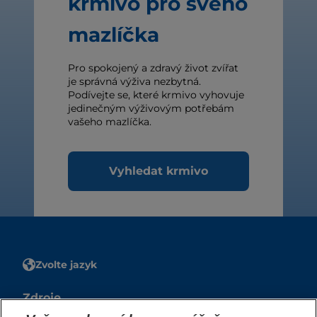
krmivo pro svého
mazlíčka
Pro spokojený a zdravý život zvířat
je správná výživa nezbytná.
Podívejte se, které krmivo vyhovuje
jedinečným výživovým potřebám
vašeho mazlíčka.
Vyhledat krmivo
Zvolte jazyk
Zdroje