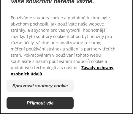
Vaše soukromí bereme vážně.
Kontaktujte nás
Mapa stránek
Používáme soubory cookie a podobné technologie,
abychom pochopili, jak používáte naše webové
Naše stránky
stránky, a abychom pro vás vytvořili hodnotnější
zážitky. Tyto soubory cookie mohou být použity pro
Hill’s Vet
různé účely, včetně personalizované reklamy,
Kariéra
měření používání stránek a sdílení s partnery třetích
stran. Pokračováním v používání tohoto webu
souhlasíte s naším používáním souborů cookie a
podobných technologií a s našimi .
Zásady ochrany
osobních údajů
Spravovat soubory cookie
Přijmout vše
© 2026 Hill’s Pet Nutrition, Inc.
Všechna práva vyhrazena.
Všeobecné smluvní
Právní prohlášení