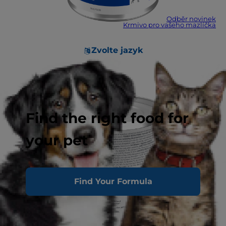
Odběr novinek
Krmivo pro vašeho mazlíčka
Zvolte jazyk
Find the right food for
your pet
Find Your Formula