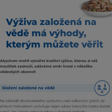
Výživa založená na
vědě
má výhody,
kterým
můžete věřit
Abychom mohli vytvářet kvalitní výživu, kterou si váš
mazlíček zaslouží, udáváme směr hned v několika
vědeckých oborech
Složení založené na vědě
Na základě dlouhodobého výzkumu naši odborníci zjistili, že
střevní mikrobiom ovlivňuje nejen zdraví trávicího traktu koček
a psů, ale i jejich celkové zdraví a duševní pohodu.