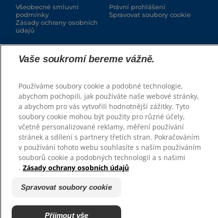
Všeobecné smluvní
Právní prohlášení
podmínky
Spravovat soubory cookie
Zásady ochrany osobních
údajů
Vaše soukromí bereme vážně.
Používáme soubory cookie a podobné technologie,
abychom pochopili, jak používáte naše webové stránky,
a abychom pro vás vytvořili hodnotnější zážitky. Tyto
soubory cookie mohou být použity pro různé účely,
včetně personalizované reklamy, měření používání
stránek a sdílení s partnery třetích stran. Pokračováním
v používání tohoto webu souhlasíte s naším používáním
souborů cookie a podobných technologií a s našimi
.
Zásady ochrany osobních údajů
Spravovat soubory cookie
Přijmout vše