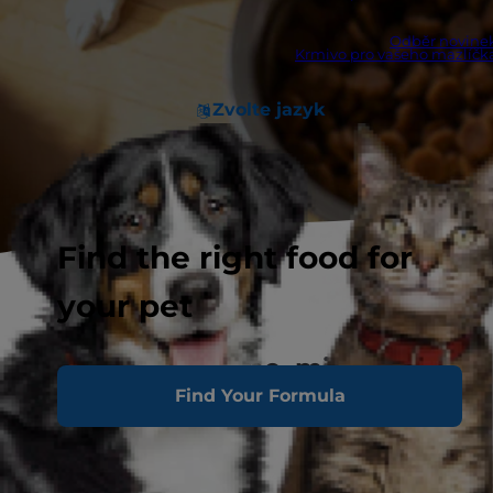
Odběr novine
Krmivo pro vašeho mazlíčk
Zvolte jazyk
Find the right food for
your pet
My vám rozumíme, milovníci
Find Your Formula
mazlíčků.