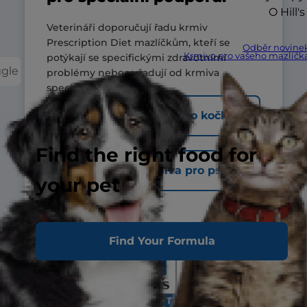
O Hill's
Veterináři doporučují řadu krmiv
Prescription Diet mazlíčkům, kteří se
Odběr novine
Krmivo pro vašeho mazlíčk
potýkají se specifickými zdravotními
ggle
problémy nebo vyžadují od krmiva
speciální podporu.
Procházet krmiva pro kočky
Find the right food for
Procházet krmiva pro psy
your pet
Find Your Formula