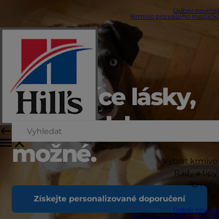
Odběr novine
Krmivo pro vašeho mazlíčk
Dejte více lásky,
než je lidsky
možné.
Vybrat krmivo
Rady a tipy
O Hill's
Získejte personalizované doporučení
Odběr novine
Krmivo pro vašeho mazlíčk