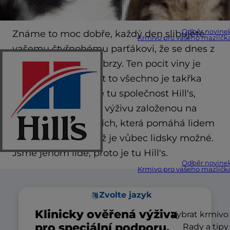
Odběr novine
Známe to moc dobře, každý den slibujete
Krmivo pro vašeho mazlíčk
vašemu čtyřnohému parťákovi, že se dnes z
práce vrátíte domů brzy. Ten pocit viny je
skutečný. Zvládnout to všechno je takřka
nemožné, a proto je tu společnost Hill's,
která vyvíjí účinnou výživu založenou na
vědeckých poznatcích, která pomáhá lidem
dávat více lásky, než je vůbec lidsky možné.
Jsme jenom lidé, proto je tu Hill's.
Odběr novine
Krmivo pro vašeho mazlíčk
Zvolte jazyk
Klinicky ověřená výživa
Vybrat krmivo
pro speciální podporu.
Rady a tipy