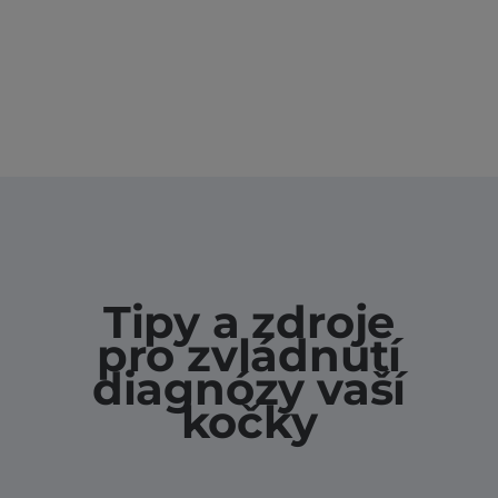
Tipy a zdroje
pro zvládnutí
diagnózy vaší
kočky