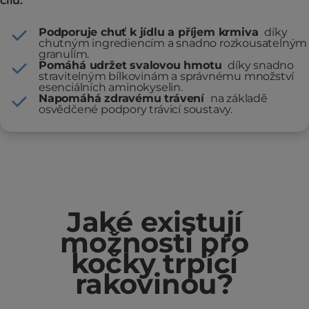
cílů:
Podporuje chuť k jídlu a příjem krmiva
díky
chutným ingrediencím a snadno rozkousatelným
granulím.
Pomáhá udržet svalovou hmotu
díky snadno
stravitelným bílkovinám a správnému množství
esenciálních aminokyselin.
Napomáhá zdravému trávení
na základě
osvědčené podpory trávicí soustavy.
Jaké existují
možnosti pro
kočky trpící
rakovinou?