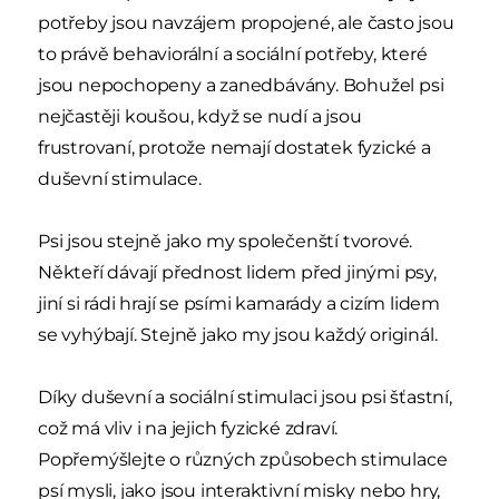
potřeby jsou navzájem propojené, ale často jsou
to právě behaviorální a sociální potřeby, které
jsou nepochopeny a zanedbávány. Bohužel psi
nejčastěji koušou, když se nudí a jsou
frustrovaní, protože nemají dostatek fyzické a
duševní stimulace.
Psi jsou stejně jako my společenští tvorové.
Někteří dávají přednost lidem před jinými psy,
jiní si rádi hrají se psími kamarády a cizím lidem
se vyhýbají. Stejně jako my jsou každý originál.
Díky duševní a sociální stimulaci jsou psi šťastní,
což má vliv i na jejich fyzické zdraví.
Popřemýšlejte o různých způsobech stimulace
psí mysli, jako jsou interaktivní misky nebo hry,