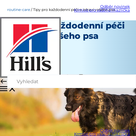
Odběr novinek
routine-care
Tipy pro každodenní péči o zdraví vašeho psa
Krmivo pro vašeho mazlíčka
Tipy pro každodenní péči
o zdraví vašeho psa
Běžná péče
Chrissie Klinger
|
Duben 28, 2025
Vybrat krmivo
Rady a tipy
O Hill's
Odběr novinek
Krmivo pro vašeho mazlíčka