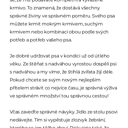
krmivo. To znamená, že dostává všechny
správné živiny ve správném poměru. Svého psa
můžete krmit mokrým krmivem, suchým
krmivem nebo kombinací obou podle svých
potřeb a potřeb vašeho psa.
Je dobré udržovat psa v kondici už od útlého
věku. Ze štěňat s nadváhou vyrostou dospělí psi
s nadváhou a my víme, že štíhlá zvířata žijí déle.
Pokud chcete se svým novým nejlepším
přítelem strávit co nejvíce času, je správná výživa
ve správném množství tou správnou cestou!
Včas zaveďte správné návyky. Jídlo ze stolu psovi
nedávejte. Tím si vypěstuje zlozvyk žebrání,
kterého se jen těžko zbaví. Riskujete také, že