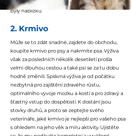
dostatek vody, je umístit misky s vodou tak, aby
byly nablízku.
2. Krmivo
Může se to zdát snadné, zajdete do obchodu,
koupíte krmivo pro psy a nakrmíte psa. Výživa
však za posledních několik desetiletí prošla
velmi dlouhou cestou a také psi se za tu dobu
hodně změnili. Správná výživa je od počátku
nezbytná pro zajištění zdravého růstu,
optimálního vývoje mozku a kostí a pro zdravý a
šťastný vstup do dospělosti. K dostání jsou
stovky druhů, a proto se zeptejte svého
veterináře, jaké krmivo je nejlepší pro vašeho psa
s ohledem na jeho věk a míru aktivity. Ujistěte
se, že mu podáváte kompletní a vyvážené