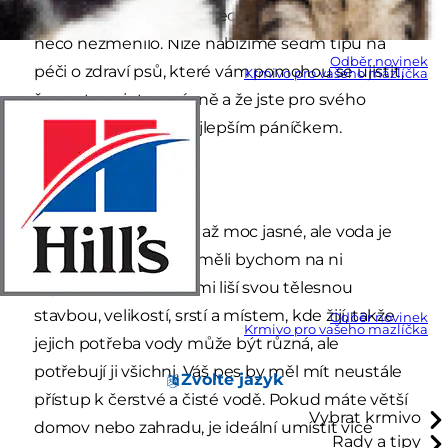
se sám sebe, zda vám něco neuniká nebo zda se
něco nezměnilo. Níže nabízíme sedm tipů na
Odběr novinek
péči o zdraví psů, které vám pomohou se ujistit,
Krmivo pro vašeho mazlíčka
že postupujete správně a že jste pro svého
mazlíčka stále tím nejlepším páníčkem.
1. Voda
Může se zdát, že je to až moc jasné, ale voda je
základem života a neměli bychom na ni
zapomínat. Psi se velmi liší svou tělesnou
stavbou, velikostí, srstí a místem, kde žijí, takže
Odběr novinek
Krmivo pro vašeho mazlíčka
jejich potřeba vody může být různá, ale
potřebují ji všichni. Váš pes by měl mít neustále
Zvolte jazyk
přístup k čerstvé a čisté vodě. Pokud máte větší
Vybrat krmivo
domov nebo zahradu, je ideální umístit více
Rady a tipy