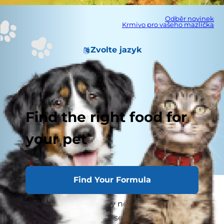
Odběr novinek
Krmivo pro vašeho mazlíčka
Zvolte jazyk
Find the right food for
your pet
Find Your Formula
Všichni chceme být těmi nejlepšími majiteli
domácích mazlíčků, a i vy nejspíše víte, o čem je
řeč. Někdy je však dobré se pozastavit a zeptat