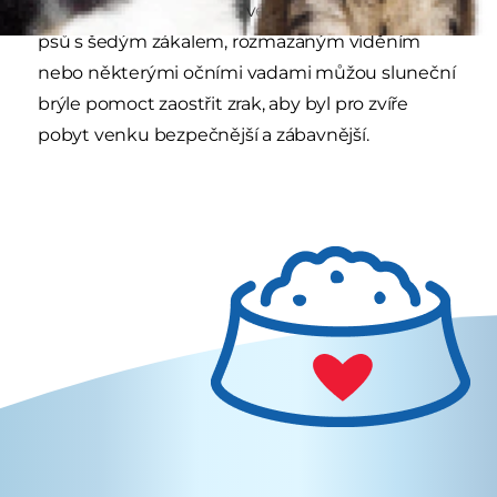
neznamená, že nemají své výhody. U starších
psů s šedým zákalem, rozmazaným viděním
nebo některými očními vadami můžou sluneční
brýle pomoct zaostřit zrak, aby byl pro zvíře
pobyt venku bezpečnější a zábavnější.