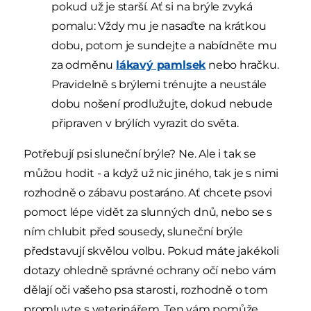
pokud už je starší. Ať si na brýle zvyká
pomalu: Vždy mu je nasaďte na krátkou
dobu, potom je sundejte a nabídněte mu
za odměnu
lákavý pamlsek
nebo hračku.
Pravidelně s brýlemi trénujte a neustále
dobu nošení prodlužujte, dokud nebude
připraven v brýlích vyrazit do světa.
Potřebují psi sluneční brýle? Ne. Ale i tak se
můžou hodit - a když už nic jiného, tak je s nimi
rozhodně o zábavu postaráno. Ať chcete psovi
pomoct lépe vidět za slunných dnů, nebo se s
ním chlubit před sousedy, sluneční brýle
představují skvělou volbu. Pokud máte jakékoli
dotazy ohledně správné ochrany očí nebo vám
dělají oči vašeho psa starosti, rozhodně o tom
promluvte s veterinářem. Ten vám pomůže