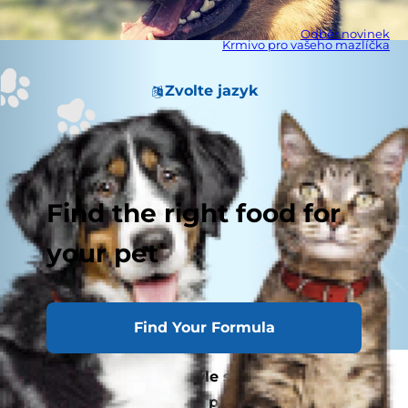
Odběr novinek
Krmivo pro vašeho mazlíčka
Zvolte jazyk
Find the right food for
your pet
Find Your Formula
My lidé na sluneční brýle spoléháme.
Abychom si chránili oči před škodlivým UV