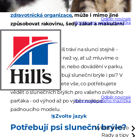
zářením, které, jak uvádí
Světová
zdravotnická organizace
, může i mimo jiné
Odběr novinek
Krmivo pro vašeho mazlíčka
způsobovat rakovinu, šedý zákal a makulární
degeneraci.
Ale váš chlupáč nejspíš tráví na slunci stejně -
nebo ještě více - času než vy, ať už mluvíme o
každodenní procházce, nebo dovádění v parku.
Znamená to, že potřebují sluneční brýle i psi? V
našem článku naleznete vše, co potřebujete
vědět o slunečních brýlích pro vašeho zvířecího
Odběr novinek
parťáka - od výhod až po výběr nejlépe
Krmivo pro vašeho mazlíčka
padnoucího modelu.
Zvolte jazyk
Potřebují psi sluneční brýle?
Vybrat krmivo
Rady a tipy