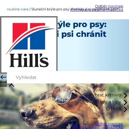
Odběr novinek
routine-care
Sluneční brýle pro psy: Potřebují si psi chránit oči?
Krmivo pro vašeho mazlíčka
Sluneční brýle pro psy:
Potřebují si psi chránit
oči?
Běžná péče
Erin Ollila
|
Červenec 18, 2019
Vybrat krmivo
Rady a tipy
O Hill's
Odběr novinek
Krmivo pro vašeho mazlíčka