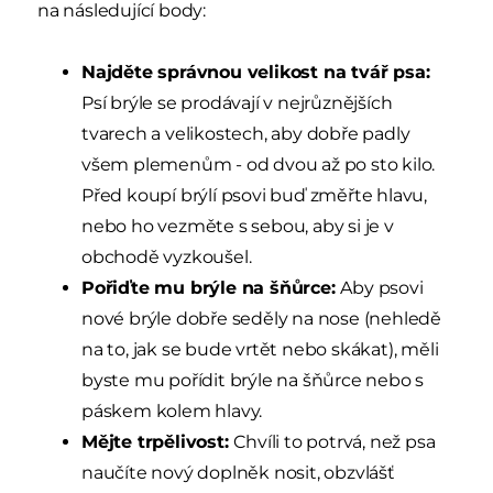
na následující body:
Najděte správnou velikost na tvář psa:
Psí brýle se prodávají v nejrůznějších
tvarech a velikostech, aby dobře padly
všem plemenům - od dvou až po sto kilo.
Před koupí brýlí psovi buď změřte hlavu,
nebo ho vezměte s sebou, aby si je v
obchodě vyzkoušel.
Pořiďte mu brýle na šňůrce:
Aby psovi
nové brýle dobře seděly na nose (nehledě
na to, jak se bude vrtět nebo skákat), měli
byste mu pořídit brýle na šňůrce nebo s
páskem kolem hlavy.
Mějte trpělivost:
Chvíli to potrvá, než psa
naučíte nový doplněk nosit, obzvlášť