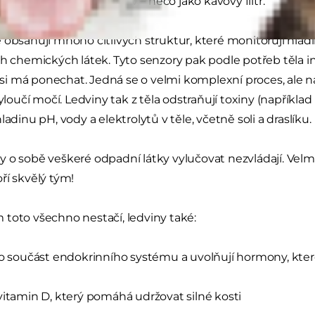
omerulus, který čistí krev – něco jako kávový filtr.
obsahují mnoho citlivých struktur, které monitorují hladinu
ch chemických látek. Tyto senzory pak podle potřeb těla i
co si má ponechat. Jedná se o velmi komplexní proces, ale 
vyloučí močí. Ledviny tak z těla odstraňují toxiny (napříkla
ladinu pH, vody a elektrolytů v těle, včetně soli a draslíku.
o sobě veškeré odpadní látky vylučovat nezvládají. Velmi dů
ří skvělý tým!
toto všechno nestačí, ledviny také:
ko součást endokrinního systému a uvolňují hormony, které
vitamin D, který pomáhá udržovat silné kosti