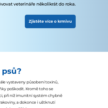
vovat veterináře několikrát do roka.
Zjistěte více o krmivu
 psů?
stále vystaveny působení toxinů,
ňky poškodit. Kromě toho se
, při níž imunitní systém chybně
akoviny, a dokonce i uštknutí