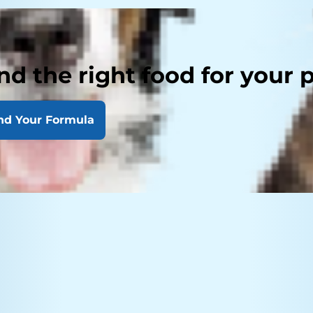
nd the right food for your 
nd Your Formula