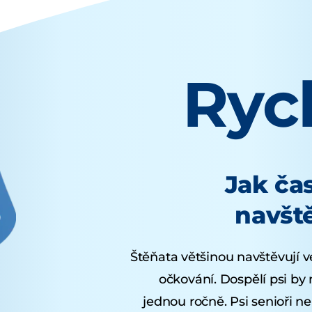
Rych
Jak ča
navšt
Štěňata většinou navštěvují ve
očkování. Dospělí psi by
jednou ročně. Psi senioři 