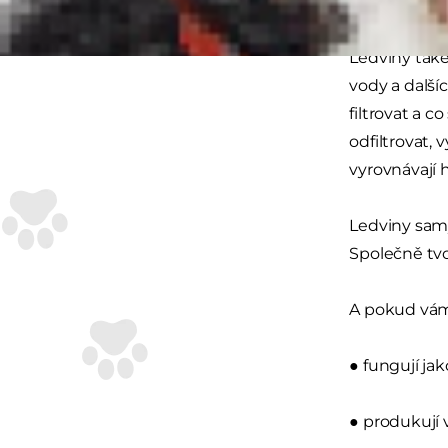
nefronu je gl
Ledviny také 
vody a další
filtrovat a 
odfiltrovat, 
vyrovnávají h
Ledviny samy 
Společně tvo
A pokud vám 
● fungují ja
● produkují 