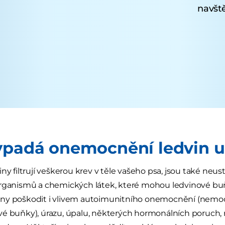
navště
ypadá onemocnění ledvin u
iny filtrují veškerou krev v těle vašeho psa, jsou také neu
organismů a chemických látek, které mohou ledvinové bu
ny poškodit i vlivem autoimunitního onemocnění (nemoci
é buňky), úrazu, úpalu, některých hormonálních poruch, r