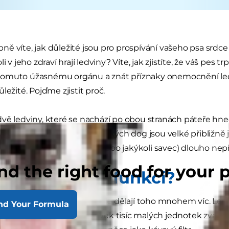
ě víte, jak důležité jsou pro prospívání vašeho psa srdce a
li v jeho zdraví hrají ledviny? Víte, jak zjistíte, že váš pe
omuto úžasnému orgánu a znát příznaky onemocnění led
ležité. Pojďme zjistit proč.
vě ledviny, které se nachází po obou stranách páteře hne
 jako velká borůvka. U německých dog jsou velké přibližně 
žité, že bez nich váš pes (nebo jakýkoli savec) dlouho nepř
nd the right food for your 
 mají ledviny funkci?
že ledviny produkují moč, ale dělají toho mnohem víc. Ledv
nd Your Formula
í toxiny prostřednictvím stovek tisíc malých jednotek zvan