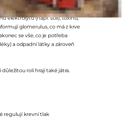
 elektrolytů (např. soli), toxinů,
nformují glomerulus, co má z krve
nakonec se vše, co je potřeba
d léky) a odpadní látky a zároveň
ležitou roli hrají také játra.
 regulují krevní tlak