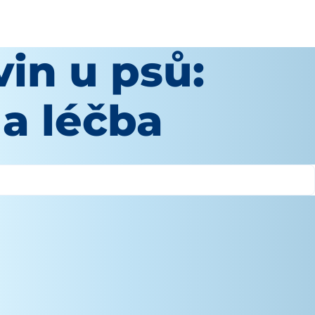
in u psů:
 a léčba