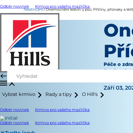
Odběr novinek
Krmivo pro vašeho mazlíčka
healthcare
Onemocnění ledvin u psů: Příčiny, příznaky a léč
On
Pří
Péče o zdra
Dr. Sarah
|
Září 03, 20
Vybrat krmivo
Rady a tipy
O Hill's
Odběr novinek
Krmivo pro vašeho mazlíčka
Odběr novinek
Krmivo pro vašeho mazlíčka
Zvolte jazyk