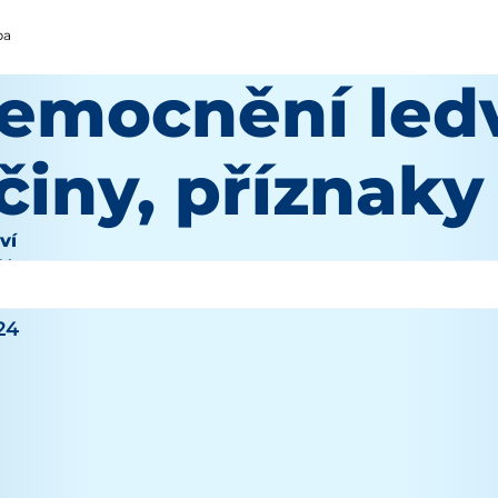
ba
emocnění ledv
činy, příznaky
ví
 Wooten
24