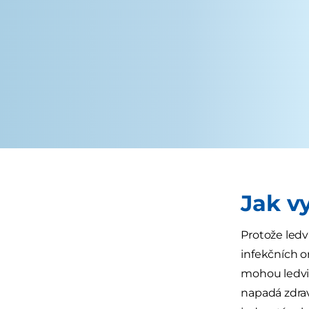
Jak v
Protože ledv
infekčních 
mohou ledvi
napadá zdrav