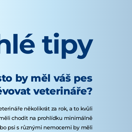
lé tipy
sto by měl váš pes
ěvovat veterináře?
terináře několikrát za rok, a to kvůli
 měli chodit na prohlídku minimálně
nebo psi s různými nemocemi by měli