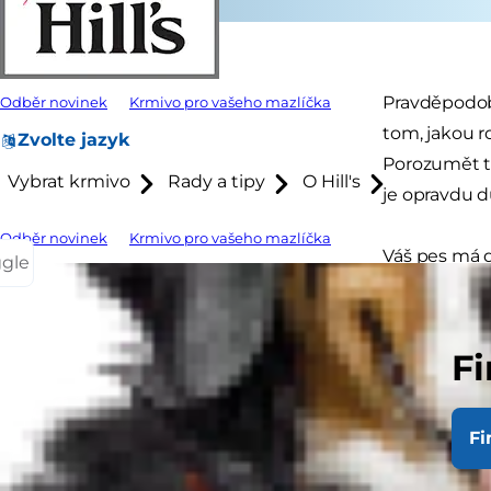
Pravděpodobn
Odběr novinek
Krmivo pro vašeho mazlíčka
tom, jakou ro
Zvolte jazyk
Porozumět t
Vybrat krmivo
Rady a tipy
O Hill's
je opravdu dů
Odběr novinek
Krmivo pro vašeho mazlíčka
Váš pes má d
ggle
velikost asi
jsou tak důle
Fi
Jakou
Možná víte, 
Fi
krve filtruj