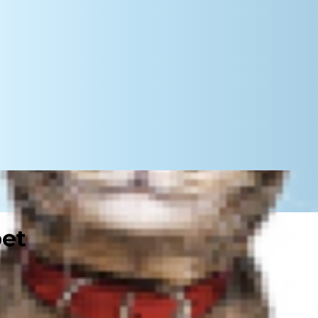
pet
 například první přivedení kočky
 Další důležité první kroky
zvířete, je spojeno s mnoha novými