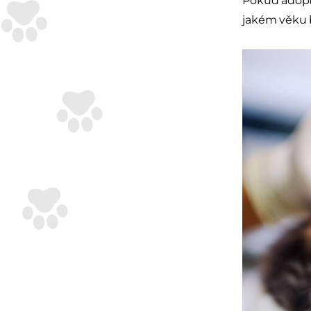
Pokud adoptu
jakém věku b