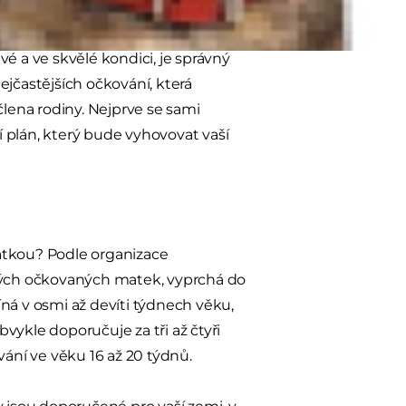
é a ve skvělé kondici, je správný
ejčastějších očkování, která
člena rodiny. Nejprve se sami
 plán, který bude vyhovovat vaší
atkou? Podle organizace
svých očkovaných matek, vyprchá do
ná v osmi až devíti týdnech věku,
vykle doporučuje za tři až čtyři
vání ve věku 16 až 20 týdnů.