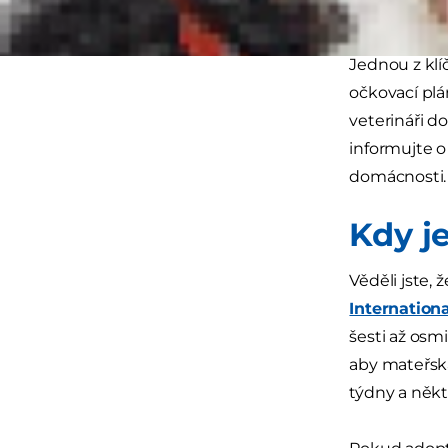
povinnostmi
Jednou z klí
očkovací plá
veterináři d
informujte o
domácnosti.
Kdy j
Věděli jste,
Internation
šesti až osm
aby mateřská
týdny a někt