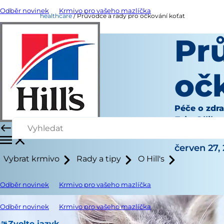
Odběr novinek
Krmivo pro vašeho mazlíčka
healthcare
Průvodce a rady pro očkování koťat
Pr
oč
Péče o zdra
Erin Ollila
|
červen 27,
Vybrat krmivo
Rady a tipy
O Hill's
Odběr novinek
Krmivo pro vašeho mazlíčka
Odběr novinek
Krmivo pro vašeho mazlíčka
Zvolte jazyk