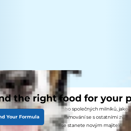
nd the right food for your 
o kotěte představuje mnoho společných milníků, jako je
nd Your Formula
hygienických návyků a seznamování se s ostatními zvířaty.
 veterinární klinice. To, že se stanete novým majitelem 