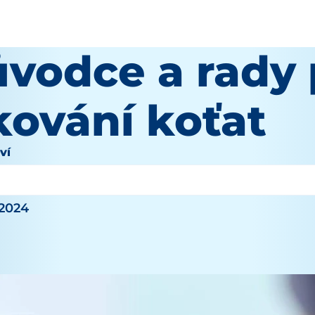
ůvodce a rady 
kování koťat
ví
 2024