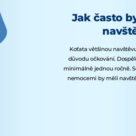
Jak často b
navšt
Koťata většinou navštěvuj
důvodu očkování. Dospělé
minimálně jednou ročně. S
nemocemi by měli navštěv