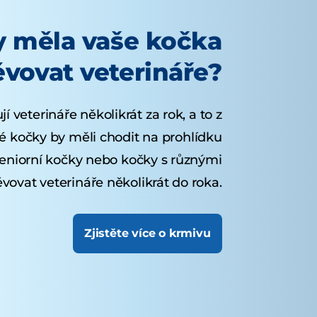
y měla vaše kočka
ěvovat veterináře?
í veterináře několikrát za rok, a to z
 kočky by měli chodit na prohlídku
eniorní kočky nebo kočky s různými
ovat veterináře několikrát do roka.
Zjistěte více o krmivu