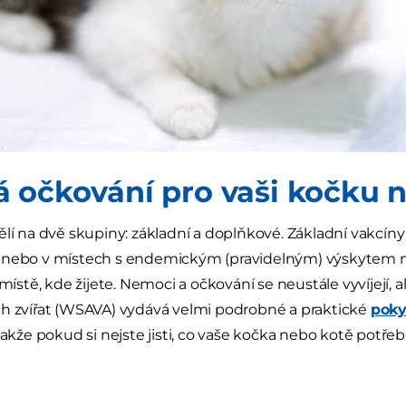
 očkování pro vaši kočku 
ělí na dvě skupiny: základní a doplňkové. Základní vakcí
 nebo v místech s endemickým (pravidelným) výskytem ne
 místě, kde žijete. Nemoci a očkování se neustále vyvíjejí,
h zvířat (WSAVA) vydává velmi podrobné a praktické
poky
takže pokud si nejste jisti, co vaše kočka nebo kotě potřeb