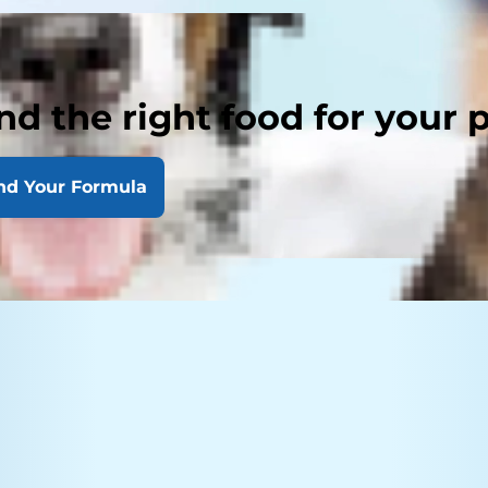
nd the right food for your 
nd Your Formula