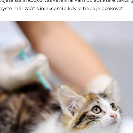
jete starší kočku, váš veterinář vám poradí, které vakcín
yste měli začít s injekcemi a kdy je třeba je opakovat.