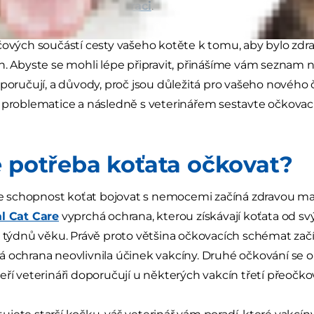
, od očkování až po
kastraci
.
čových součástí cesty vašeho kotěte k tomu, aby bylo zdrav
n. Abyste se mohli lépe připravit, přinášíme vám seznam n
oporučují, a důvody, proč jsou důležitá pro vašeho nového 
 problematice a následně s veterinářem sestavte očkovací
e potřeba koťata očkovat?
 že schopnost koťat bojovat s nemocemi začíná zdravou m
al Cat Care
vyprchá ochrana, kterou získávají koťata od 
i týdnů věku. Právě proto většina očkovacích schémat začí
 ochrana neovlivnila účinek vakcíny. Druhé očkování se ob
eří veterináři doporučují u některých vakcín třetí přeočko