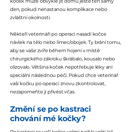
koček může obvykle jít domů ještě ten samý
den, pokud nenastanou komplikace nebo
zvláštní okolnosti.
Někteří veterináři po operaci nasadí kočce
návlek na tělo nebo límec/obojek. Ty brání tomu,
aby se vaše zvíře během hojení v místě
chirurgického zákroku škrábalo, kousalo nebo
olizovalo. Většina koček nepotřebuje léky ani
speciální následnou péči. Pokud chce veterinář
vaši kočku po operaci znovu zkontrolovat,
nezapomeňte ji přivést včas.
Změní se po kastraci
chování mé kočky?
Po kastraci se vaší kočce velmi rychle vrátí její