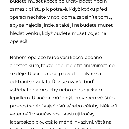
budete muset kočce po určitý počet hodin
zamezit přístup k potravě. Když kočku před
operací necháte v noci doma, zabráníte tomu,
aby se najedla jinde, a také ji nebudete muset
hledat venku, když budete muset odjet na
operaci!
Během operace bude vaší kočce podáno
anestetikum, takže nebude cítit ani vnímat, co
se děje. U kocourů se provede malý řez a
odstraní se varlata. Řez se uzavře buď
vstřebatelnými stehy nebo chirurgickým
lepidlem. U koček může být proveden větší řez
pro odstranění vaječníků a/nebo dělohy. Někteří
veterináři v současnosti kastrují kočky
laparoskopicky, což je méně invazivní. Většina