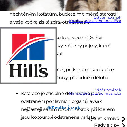
koček již v raném věku, díky níž se vyhnete
nechtěným koťatům, budete mít méně starostí
Odběr novinek
Krmivo pro vašeho mazlíčka
a vaše kočka získá zdravotní přínosy.
Terminologie týkající se kastrace může být
matoucí, ale níže jsou vysvětleny pojmy, které
bude veterinář používat:
Sterilizace je zákrok, při kterém jsou kočce
odstraněny vaječníky, případně i děloha.
Odběr novinek
Kastrace je oficiálně definována jako
Krmivo pro vašeho mazlíčka
odstranění pohlavních orgánů, avšak
Zvolte jazyk
nejčastěji se tím rozumí zákrok, při kterém
jsou kocourovi odstraněna varlata.
Vybrat krmivo
Rady a tipy