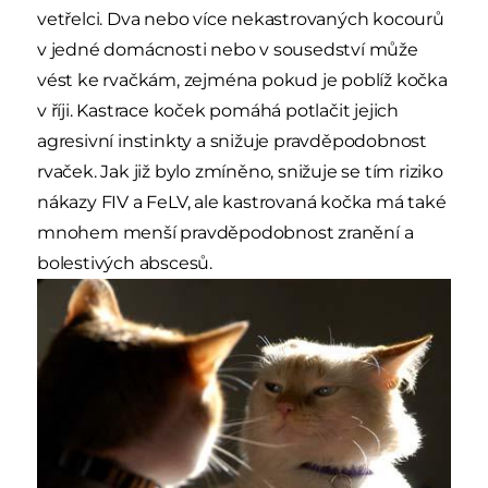
vetřelci. Dva nebo více nekastrovaných kocourů
v jedné domácnosti nebo v sousedství může
vést ke rvačkám, zejména pokud je poblíž kočka
v říji. Kastrace koček pomáhá potlačit jejich
agresivní instinkty a snižuje pravděpodobnost
rvaček. Jak již bylo zmíněno, snižuje se tím riziko
nákazy FIV a FeLV, ale kastrovaná kočka má také
mnohem menší pravděpodobnost zranění a
bolestivých abscesů.