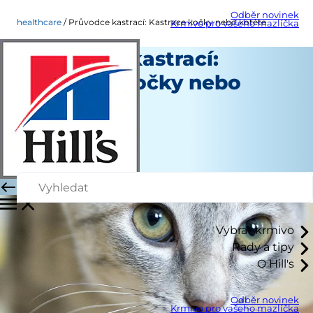
Odběr novinek
healthcare
Průvodce kastrací: Kastrace kočky nebo kotěte
Krmivo pro vašeho mazlíčka
Průvodce kastrací:
Kastrace kočky nebo
kotěte
Péče o zdraví
Autoři
|
červen 27, 2024
Vybrat krmivo
Rady a tipy
O Hill's
Odběr novinek
Krmivo pro vašeho mazlíčka