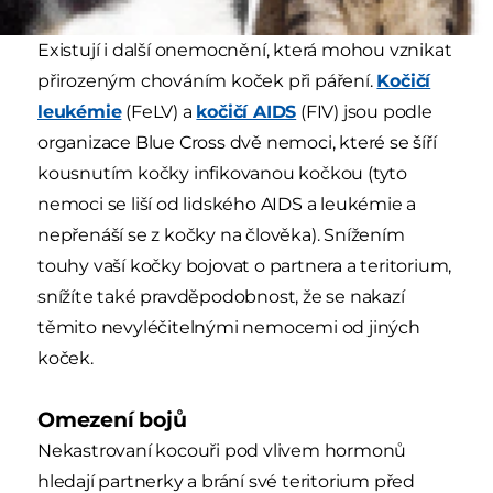
Existují i další onemocnění, která mohou vznikat
přirozeným chováním koček při páření.
Kočičí
leukémie
(FeLV) a
kočičí AIDS
(FIV) jsou podle
organizace Blue Cross dvě nemoci, které se šíří
kousnutím kočky infikovanou kočkou (tyto
nemoci se liší od lidského AIDS a leukémie a
nepřenáší se z kočky na člověka). Snížením
touhy vaší kočky bojovat o partnera a teritorium,
snížíte také pravděpodobnost, že se nakazí
těmito nevyléčitelnými nemocemi od jiných
koček.
Omezení bojů
Nekastrovaní kocouři pod vlivem hormonů
hledají partnerky a brání své teritorium před