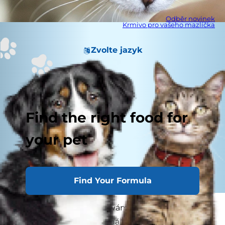
Odběr novinek
Krmivo pro vašeho mazlíčka
Zvolte jazyk
Find the right food for
your pet
Find Your Formula
Kastrace přináší výhody vám i vašemu
mazlíčkovi. Mnozí veterináři doporučují kastraci