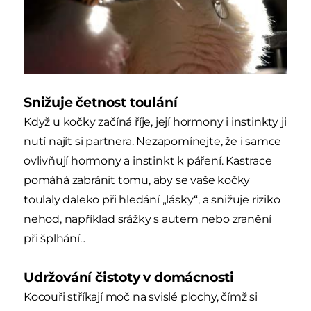
Snižuje četnost toulání
Když u kočky začíná říje, její hormony i instinkty ji
nutí najít si partnera. Nezapomínejte, že i samce
ovlivňují hormony a instinkt k páření. Kastrace
pomáhá zabránit tomu, aby se vaše kočky
toulaly daleko při hledání „lásky“, a snižuje riziko
nehod, například srážky s autem nebo zranění
při šplhání...
Udržování čistoty v domácnosti
Kocouři stříkají moč na svislé plochy, čímž si