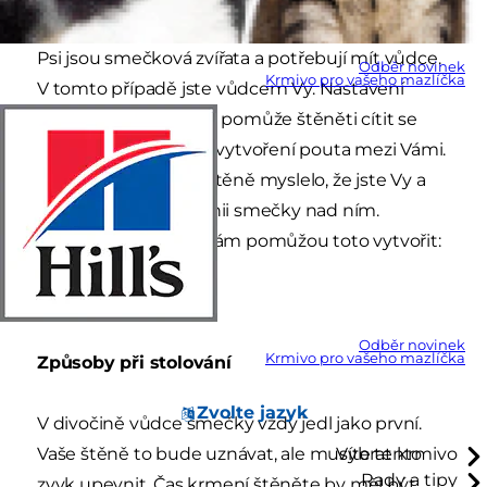
Psi jsou smečková zvířata a potřebují mít vůdce.
Odběr novinek
Krmivo pro vašeho mazlíčka
V tomto případě jste vůdcem Vy. Nastavení
určitých pravidel brzy pomůže štěněti cítit se
bezpečně a pomůže vytvoření pouta mezi Vámi.
Je nutné, aby si Vše štěně myslelo, že jste Vy a
Vaše rodina v hierarchii smečky nad ním.
Následující pravidla Vám pomůžou toto vytvořit:
Odběr novinek
Krmivo pro vašeho mazlíčka
Způsoby při stolování
Zvolte jazyk
V divočině vůdce smečky vždy jedl jako první.
Vaše štěně to bude uznávat, ale musíte tento
Vybrat krmivo
Rady a tipy
zvyk upevnit. Čas krmení štěněte by měl být