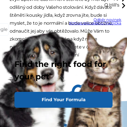
O Hill's
odlišný od doby Vašeho stolování. Když dáváte
štěněti kousky jídla, když zrovna jíte, bude si
Odběr novinek
myslet, že to je normální a bude velice obtížné,
Krmivo pro vašeho mazlíčka
ggle
odnaučit jej aby vás obtěžovalo. Může Vám to
zkomplikovat život, zejména když máte
návštěvu. Více informací najdete v článku
o Základních pravidlech krmení
Find the right food for
your pet
Find Your Formula