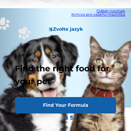
Odběr novinek
Krmivo pro vašeho mazlíčka
Zvolte jazyk
Find the right food for
your pet
Find Your Formula
Kdo je vůdcem smečky
Vůdce smečky?