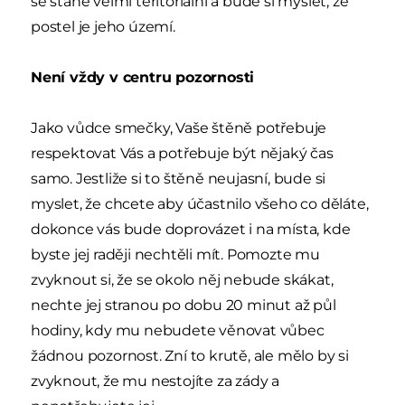
se stane velmi teritoriální a bude si myslet, že
postel je jeho území.
Není vždy v centru pozornosti
Jako vůdce smečky, Vaše štěně potřebuje
respektovat Vás a potřebuje být nějaký čas
samo. Jestliže si to štěně neujasní, bude si
myslet, že chcete aby účastnilo všeho co děláte,
dokonce vás bude doprovázet i na místa, kde
byste jej raději nechtěli mít. Pomozte mu
zvyknout si, že se okolo něj nebude skákat,
nechte jej stranou po dobu 20 minut až půl
hodiny, kdy mu nebudete věnovat vůbec
žádnou pozornost. Zní to krutě, ale mělo by si
zvyknout, že mu nestojíte za zády a