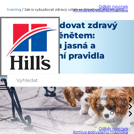
Odběr novinek
training
Jak si vybudovat zdravý vztah se štěnětem: Klíčem jsou jasná a konzistentní pravidla
Krmivo pro vašeho mazlíčka
Jak si vybudovat zdravý
vztah se štěnětem:
Klíčem jsou jasná a
konzistentní pravidla
Výcvik
Autoři
Vybrat krmivo
Rady a tipy
O Hill's
Odběr novinek
Krmivo pro vašeho mazlíčka