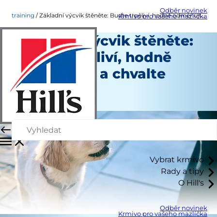
Odběr novinek
training
Základní výcvik štěněte: Buďte trpěliví, hodně odměňujte a chvalte
Krmivo pro vašeho mazlíčka
Základní výcvik štěněte:
Buďte trpěliví, hodně
odměňujte a chvalte
Výcvik
Autoři
Vybrat krmivo
Rady a tipy
O Hill's
Odběr novinek
Krmivo pro vašeho mazlíčka