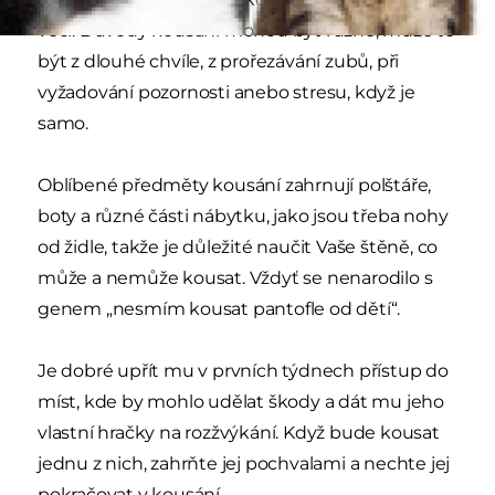
věcí. Důvody kousání mohou být různé, může to
být z dlouhé chvíle, z prořezávání zubů, při
vyžadování pozornosti anebo stresu, když je
samo.
Oblíbené předměty kousání zahrnují polštáře,
boty a různé části nábytku, jako jsou třeba nohy
od židle, takže je důležité naučit Vaše štěně, co
může a nemůže kousat. Vždyť se nenarodilo s
genem „nesmím kousat pantofle od dětí“.
Je dobré upřít mu v prvních týdnech přístup do
míst, kde by mohlo udělat škody a dát mu jeho
vlastní hračky na rozžvýkání. Když bude kousat
jednu z nich, zahrňte jej pochvalami a nechte jej
pokračovat v kousání.