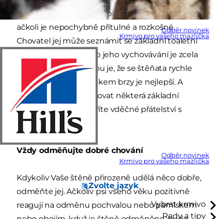
Nové štěně nepřijde s dobrým vychováním,
ačkoli je nepochybně přítulné a rozkošné.
Odběr novinek
Krmivo pro vašeho mazlíčka
Chovatel jej může seznámit se základní toaletní
průpravou, ale způsob jeho vychovávání je zcela
na vás. Dobrou zprávou je, že se štěňata rychle
učí, takže začít s výcvikem brzy je nejlepší. A
jestliže budete dodržovat některá základní
pravidla, rychle vytvoříte vděčné přátelství s
Vaším miláčkem.
Vždy odměňujte dobré chování
Odběr novinek
Krmivo pro vašeho mazlíčka
Kdykoliv Vaše štěně přirozeně udělá něco dobře,
Zvolte jazyk
odměňte jej. Ačkoliv psi všeho věku pozitivně
Vybrat krmivo
reagují na odměnu pochvalou nebo pamlskem
Rady a tipy
nebo obojím, když je štěně odměněno, bude