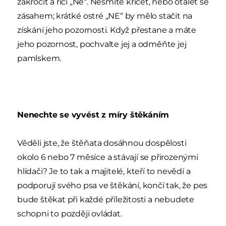
zakročit a říci „Ne“. Nesmíte křičet, nebo otálet se
zásahem; krátké ostré „NE“ by mělo stačit na
získání jeho pozornosti. Když přestane a máte
jeho pozornost, pochvalte jej a odměňte jej
pamlskem.
Nenechte se vyvést z míry štěkáním
Věděli jste, že štěňata dosáhnou dospělosti
okolo 6 nebo 7 měsíce a stávají se přirozenými
hlídači? Je to tak a majitelé, kteří to nevědí a
podporují svého psa ve štěkání, končí tak, že pes
bude štěkat při každé příležitosti a nebudete
schopni to později ovládat.