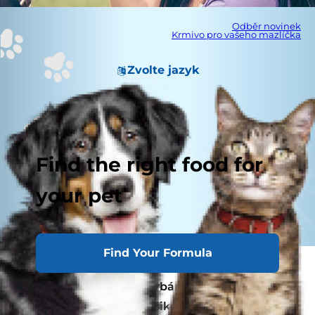
Odběr novinek
Krmivo pro vašeho mazlíčka
Zvolte jazyk
Find the right food for
your pet
Find Your Formula
Když milujete svého psa, chcete ho
rozmazlovat objetím, drbáním a zdravými
pamlsky, kdykoliv je to šikovný pes. Ale víte,