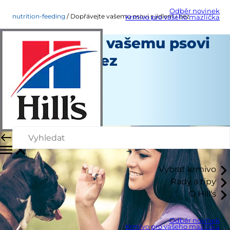
Odběr novinek
nutrition-feeding
Dopřávejte vašemu psovi s jídlem i bez
Krmivo pro vašeho mazlíčka
Dopřávejte vašemu psovi
s jídlem i bez
Výživa a krmení
Erin Ollila
|
Březen 15, 2016
Vybrat krmivo
Rady a tipy
O Hill's
Odběr novinek
Krmivo pro vašeho mazlíčka