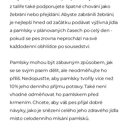
z talíře také podporujete špatné chování jako
žebrání nebo přejídání. Abyste zabránili žebrání,
je nejlepší hned od začátku podávat výživná jídla
a pamlsky v plánovaných časech po celý den -
pokud se pes zrovna neprochází na své
každodenní obhlídce po sousedství.
Pamlsky mohou být zábavným způsobem, jak
se se svým psem dělit, ale neodměňujte ho
příliš. Nedopusťte, aby pamlsky tvořily více než
10% jeho denního příjmu potravy. Také není
vhodné odměňovat ho pamlskem před
krmením. Chcete, aby váš pes přijal dobré
návyky, jako je snězení celého jeho zdravého jídla
místo celodenního mlsání pamlsků.