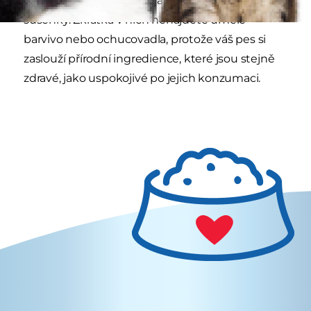
pamlsky pro psy nejsou jako vaše klasické
sušenky. Zkrátka v nich nenajdete umělé
barvivo nebo ochucovadla, protože váš pes si
zaslouží přírodní ingredience, které jsou stejně
zdravé, jako uspokojivé po jejich konzumaci.