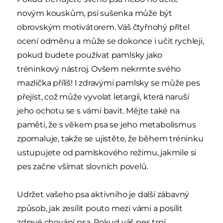
novým kouskům, psí sušenka může být
obrovským motivátorem. Váš čtyřnohý přítel
ocení odměnu a může se dokonce i učit rychleji,
pokud budete používat pamlsky jako
tréninkový nástroj. Ovšem nekrmte svého
mazlíčka přílíš! I zdravými pamlsky se může pes
přejíst, což může vyvolat letargii, která naruší
jeho ochotu se s vámi bavit. Mějte také na
paměti, že s věkem psa se jeho metabolismus
zpomaluje, takže se ujistěte, že během tréninku
ustupujete od pamlskového režimu, jakmile si
pes začne všímat slovních povelů.
Udržet vašeho psa aktivního je další zábavný
způsob, jak zesílit pouto mezi vámi a posílit
zdravé chování psa. Pokud váš pes trpí