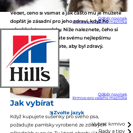
jaké psí pamlsky byste měli kupovat?
Vědět, čeho si všímat a jak často mu je můžete
Odběr novinek
dopřát je zásadní pro jeho zdraví, když ho
Krmivo pro vašeho mazlíčka
odměňujete pamlsky. Níže naleznete, čeho si
všímat, když dopřáváte svému nejlepšímu
příteli a zároveň chcete, aby byl zdravý.
Odběr novinek
Krmivo pro vašeho mazlíčka
Jak vybírat
Zvolte jazyk
Když kupujete sušenky pro svého psa,
Vybrat krmivo
požadujte pamlsky vyrobené ze zdravých
Rady a tipy