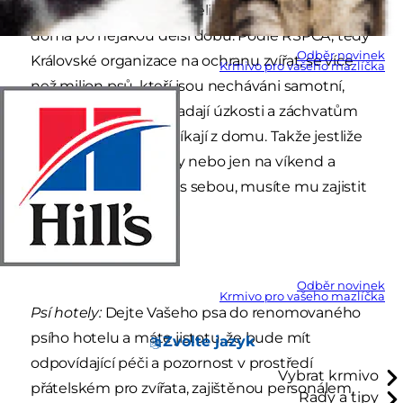
Štěně byste nikdy neměli nechávat samotné
doma po nějakou delší dobu. Podle RSPCA, tedy
Odběr novinek
Královské organizace na ochranu zvířat, se více
Krmivo pro vašeho mazlíčka
než milion psů, kteří jsou necháváni samotní,
stává hlučnými, propadají úzkosti a záchvatům
ničení. Také častěji utíkají z domu. Takže jestliže
odjíždíte na prázdniny nebo jen na víkend a
nemůžete vzít štěně s sebou, musíte mu zajistit
vhodnou péči.
Odběr novinek
Krmivo pro vašeho mazlíčka
Psí hotely:
Dejte Vašeho psa do renomovaného
psího hotelu a máte jistotu, že bude mít
Zvolte jazyk
odpovídající péči a pozornost v prostředí
Vybrat krmivo
přátelském pro zvířata, zajištěnou personálem,
Rady a tipy