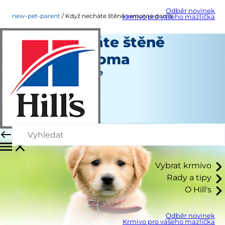
Odběr novinek
new-pet-parent
Když necháte štěně samotné doma
Krmivo pro vašeho mazlíčka
Když necháte štěně
samotné doma
Nový majitel zvířete
Autoři
|
Srpen 22, 2015
Vybrat krmivo
Rady a tipy
O Hill's
Odběr novinek
Krmivo pro vašeho mazlíčka