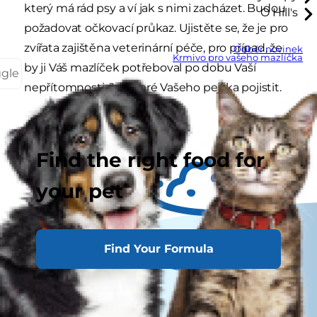
který má rád psy a ví jak s nimi zacházet. Budou
O Hill's
požadovat očkovací průkaz. Ujistěte se, že je pro
zvířata zajištěna veterinární péče, pro případ, že
Odběr novinek
Krmivo pro vašeho mazlíčka
by ji Váš mazlíček potřeboval po dobu Vaší
ggle
nepřítomnosti. Je dobré Vašeho pejska pojistit.
Find the right food for
your pet
Find Your Formula