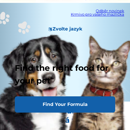
Odběr novinek
Krmivo pro vašeho mazlíčka
Zvolte jazyk
Find the right food for
your pet
Find Your Formula
Nechat štěně samotné
doma je špatná volba