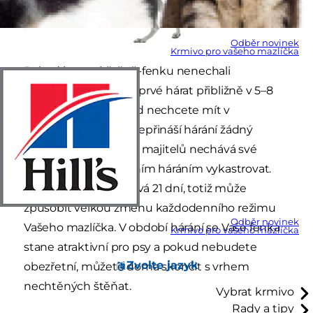
Odběr novinek
Krmivo pro vašeho mazlíčka
Pokud jste své štěně-fenku nenechali
vykastrovat, bude poprvé hárat přibližně v 5–8
měsících věku. Pokud nechcete mít v
budoucnu štěňata, nepřináší hárání žádný
užitek, takže spousta majitelů nechává své
štěně ještě před prvním háráním vykastrovat.
Tento cyklus, který trvá 21 dní, totiž může
způsobit velkou změnu každodenního režimu
Odběr novinek
Vašeho mazlíčka. V období hárání se Vaše fenka
Krmivo pro vašeho mazlíčka
stane atraktivní pro psy a pokud nebudete
Zvolte jazyk
obezřetní, můžete doma skončit s vrhem
nechtěných štěňat.
Vybrat krmivo
Rady a tipy