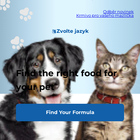
Odběr novinek
Krmivo pro vašeho mazlíčka
Zvolte jazyk
Find the right food for
your pet
Find Your Formula