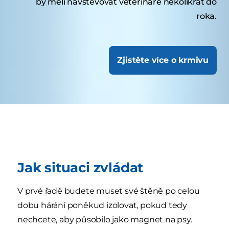
by měli navštěvovat veterináře několikrát do
roka.
Zjistěte více o krmivu
Jak situaci zvládat
V prvé řadě budete muset své štěně po celou
dobu hárání poněkud izolovat, pokud tedy
nechcete, aby působilo jako magnet na psy.