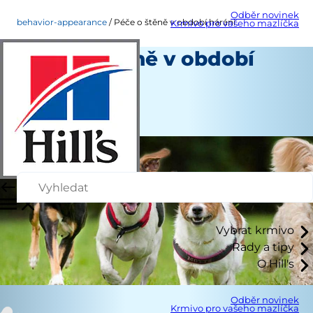
Odběr novinek
behavior-appearance
Péče o štěně v období hárání
Krmivo pro vašeho mazlíčka
Péče o štěně v období
hárání
Chování a vzhled
Autoři
Vybrat krmivo
Rady a tipy
O Hill's
Odběr novinek
Krmivo pro vašeho mazlíčka