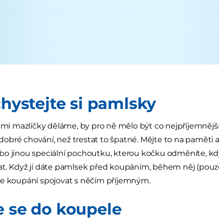
chystejte si pamlsky
šimi mazlíčky děláme, by pro ně mělo být co nejpříjemnějš
bré chování, než trestat to špatné. Mějte to na paměti a 
o jinou speciální pochoutku, kterou kočku odměníte, 
t. Když jí dáte pamlsek před koupáním, během něj (pouze
de koupání spojovat s něčím příjemným.
e se do koupele