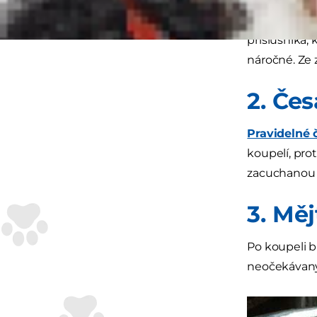
Takový pomo
příslušníka,
náročné. Ze 
2. Če
Pravidelné 
koupelí, pro
zacuchanou 
3. Mě
Po koupeli b
neočekávaným