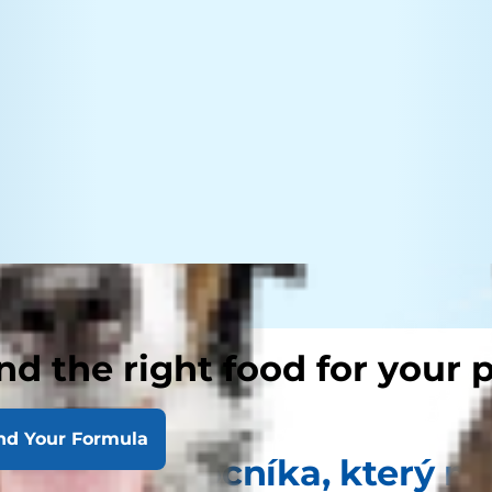
nd the right food for your 
nd Your Formula
jděte si pomocníka, který m