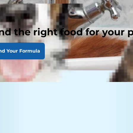
nd the right food for your 
nd Your Formula