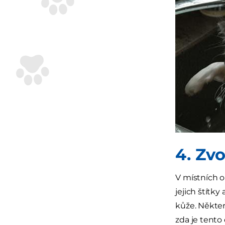
4. Zv
V místních 
jejich štítk
kůže. Někter
zda je tento