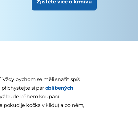
Zjistěte více o krmivu
í. Vždy bychom se měli snažit spíš
přichystejte si pár
oblíbených
když bude během koupání
 pokud je kočka v klidu) a po něm,