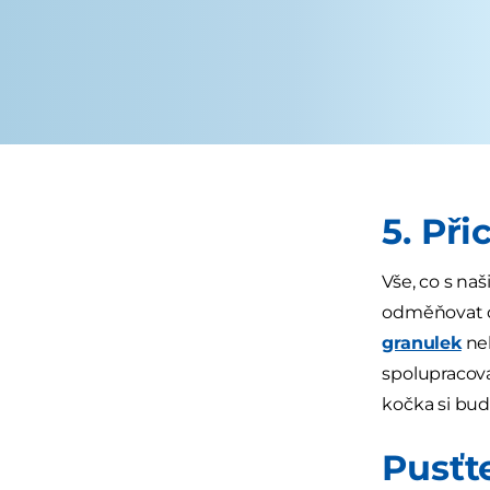
5. Při
Vše, co s na
odměňovat do
granulek
neb
spolupracova
kočka si bu
Pusťt