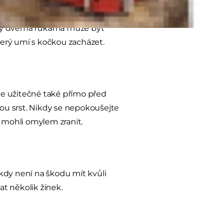
apojit kamaráda či rodinného
lapky dvěma rukama může být
erý umí s kočkou zacházet.
le užitečné také přímo před
ou srst. Nikdy se nepokoušejte
 mohli omylem zranit.
kdy není na škodu mít kvůli
t několik žínek.