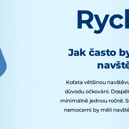
Rych
Jak často b
navšt
Koťata většinou navštěvuj
důvodu očkování. Dospělé
minimálně jednou ročně. S
nemocemi by měli navštěv