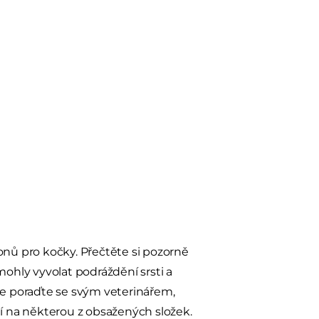
ů pro kočky. Přečtěte si pozorně
mohly vyvolat podráždění srsti a
le poraďte se svým veterinářem,
ií na některou z obsažených složek.