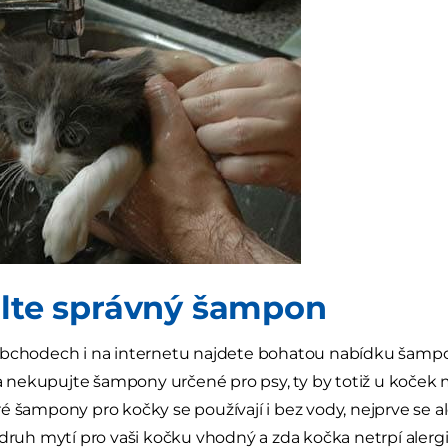
olte správný šampon
obchodech i na internetu najdete bohatou nabídku šampon
y a nekupujte šampony určené pro psy, ty by totiž u koček 
é šampony pro kočky se používají i bez vody, nejprve se a
 druh mytí pro vaši kočku vhodný a zda kočka netrpí alerg