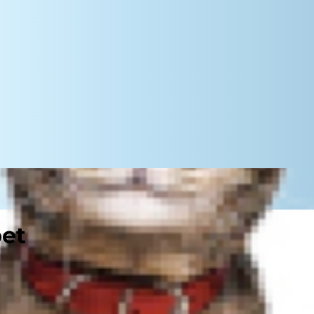
pet
á rád kočky