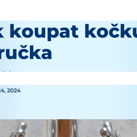
k koupat kočk
íručka
O'Brien
4, 2024