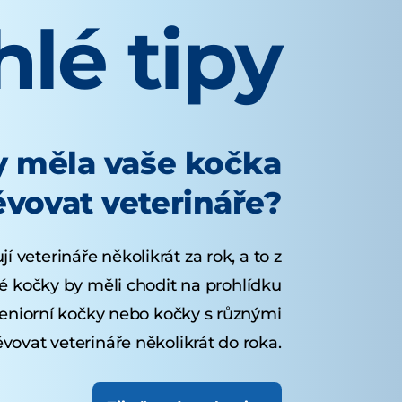
lé tipy
y měla vaše kočka
ěvovat veterináře?
í veterináře několikrát za rok, a to z
 kočky by měli chodit na prohlídku
eniorní kočky nebo kočky s různými
ovat veterináře několikrát do roka.