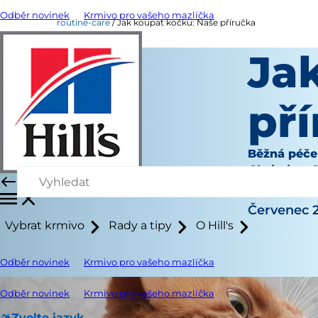
Odběr novinek
Krmivo pro vašeho mazlíčka
routine-care
Jak koupat kočku: Naše příručka
Ja
př
Běžná péče
Christine 
|
Červenec 2
Vybrat krmivo
Rady a tipy
O Hill's
Odběr novinek
Krmivo pro vašeho mazlíčka
Odběr novinek
Krmivo pro vašeho mazlíčka
Zvolte jazyk