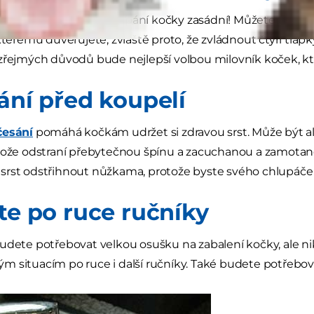
cník může být při koupání kočky zasádní! Můžete třeba z
 kterému důvěřujete, zvláště proto, že zvládnout čtyři t
zřejmých důvodů bude nejlepší volbou milovník koček, kt
sání před koupelí
česání
pomáhá kočkám udržet si zdravou srst. Může být a
tože odstraní přebytečnou špínu a zacuchanou a zamotan
srst odstřihnout nůžkama, protože byste svého chlupáče
jte po ruce ručníky
udete potřebovat velkou osušku na zabalení kočky, ale ni
 situacím po ruce i další ručníky. Také budete potřebova