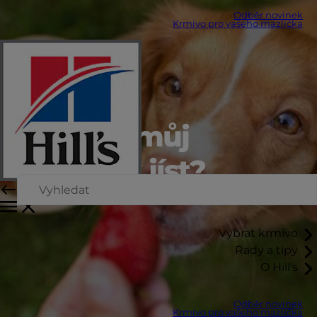
Odběr novinek
Krmivo pro vašeho mazlíčka
Může to můj
mazlíček jíst?
Vybrat krmivo
Rady a tipy
O Hill's
Odběr novinek
Krmivo pro vašeho mazlíčka