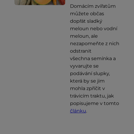
Domácím zvířatům
můžete občas
dopřát sladký
meloun nebo vodní
meloun, ale
nezapomeňte z nich
odstranit
všechna semínka a
vyvarujte se
podávání slupky,
která by se jim
mohla zpříčit v
trávicím traktu, jak
popisujeme v tomto
článku
.