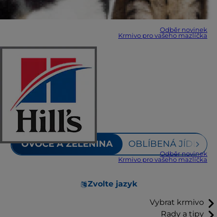
Odběr novinek
Krmivo pro vašeho mazlíčka
OVOCE A ZELENINA
OBLÍBENÁ JÍDLA LI
Odběr novinek
Krmivo pro vašeho mazlíčka
Zvolte jazyk
Vybrat krmivo
Rady a tipy