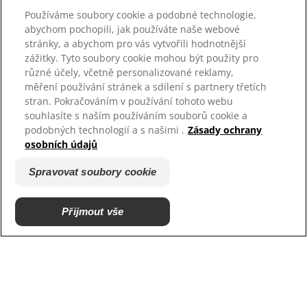
Používáme soubory cookie a podobné technologie,
abychom pochopili, jak používáte naše webové
stránky, a abychom pro vás vytvořili hodnotnější
zážitky. Tyto soubory cookie mohou být použity pro
různé účely, včetně personalizované reklamy,
měření používání stránek a sdílení s partnery třetích
stran. Pokračováním v používání tohoto webu
souhlasíte s naším používáním souborů cookie a
podobných technologií a s našimi .
Zásady ochrany
osobních údajů
Spravovat soubory cookie
Najděte správné
krmivo pro svého
Přijmout vše
mazlíčka
Pro spokojený a zdravý život zvířat
je správná výživa nezbytná.
Podívejte se, které krmivo vyhovuje