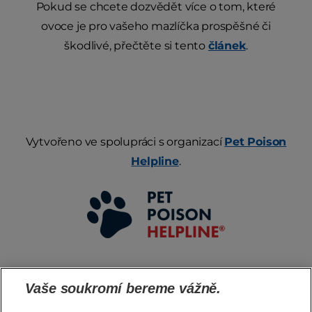
Pokud se chcete dozvědět více o tom, které
ovoce je pro vašeho mazlíčka prospěšné či
škodlivé, přečtěte si tento
článek
.
Vytvořeno ve spolupráci s organizací
Pet Poison
Helpline
.
Vaše soukromí bereme vážně.