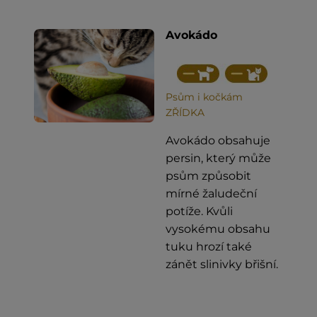
Avokádo
Psům i kočkám
ZŘÍDKA
Avokádo obsahuje
persin, který může
psům způsobit
mírné žaludeční
potíže. Kvůli
vysokému obsahu
tuku hrozí také
zánět slinivky břišní.