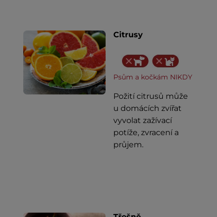
Citrusy
Psům a kočkám NIKDY
Požití citrusů může
u domácích zvířat
vyvolat zažívací
potíže, zvracení a
průjem.
Třešně