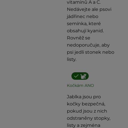
vitaminů A a C.
Nedávejte ale psovi
jádřinec nebo
semínka, které
obsahují kyanid.
Rovněž se
nedoporučuje, aby
psi jedli stonek nebo
listy.
Kočkám ANO
Jablka jsou pro
kočky bezpečná,
pokud jsou z nich
odstraněny stopky,
listy a zejména