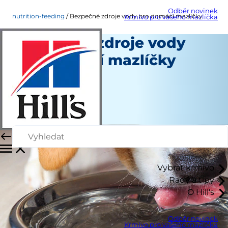
Odběr novinek
nutrition-feeding
Bezpečné zdroje vody pro domácí mazlíčky
Krmivo pro vašeho mazlíčka
Bezpečné zdroje vody
pro domácí mazlíčky
Výživa a krmení
Angela Tague
|
září 03, 2024
Vybrat krmivo
Rady a tipy
O Hill's
Odběr novinek
Krmivo pro vašeho mazlíčka