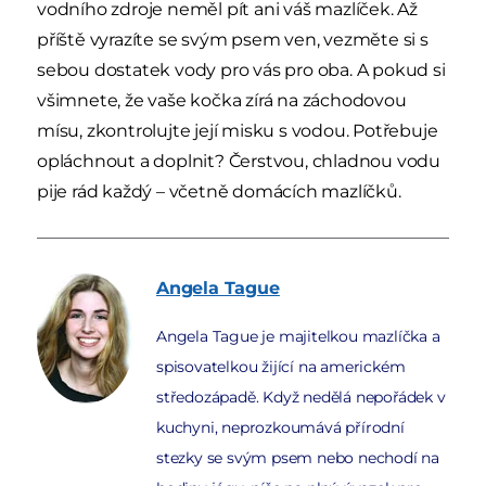
vodního zdroje neměl pít ani váš mazlíček. Až
příště vyrazíte se svým psem ven, vezměte si s
sebou dostatek vody pro vás pro oba. A pokud si
všimnete, že vaše kočka zírá na záchodovou
mísu, zkontrolujte její misku s vodou. Potřebuje
opláchnout a doplnit? Čerstvou, chladnou vodu
pije rád každý – včetně domácích mazlíčků.
Angela
Tague
Angela Tague je majitelkou mazlíčka a
spisovatelkou žijící na americkém
středozápadě. Když nedělá nepořádek v
kuchyni, neprozkoumává přírodní
stezky se svým psem nebo nechodí na