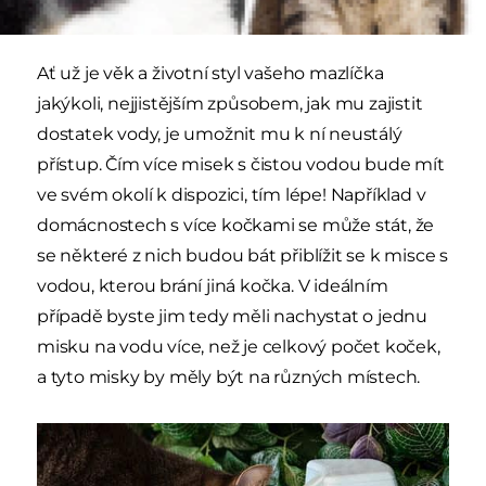
méně.
Ať už je věk a životní styl vašeho mazlíčka
jakýkoli, nejjistějším způsobem, jak mu zajistit
dostatek vody, je umožnit mu k ní neustálý
přístup. Čím více misek s čistou vodou bude mít
ve svém okolí k dispozici, tím lépe! Například v
domácnostech s více kočkami se může stát, že
se některé z nich budou bát přiblížit se k misce s
vodou, kterou brání jiná kočka. V ideálním
případě byste jim tedy měli nachystat o jednu
misku na vodu více, než je celkový počet koček,
a tyto misky by měly být na různých místech.