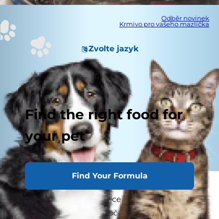
Odběr novinek
Krmivo pro vašeho mazlíčka
Zvolte jazyk
Find the right food for
your pet
Find Your Formula
Všichni se těšíme, až přijde teplejší počasí.
Budeme si moci užívat více venkovních
dobrodružství se psy a kočkám se budou snáze