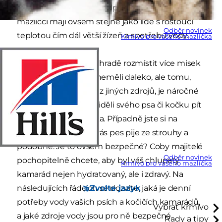
hledat slunná místa k odpočinku. Domácí
mazlíčci mají ovšem stejně jako lidé s rostoucí
Odběr novinek
teplotou čím dál větší žízeň a spotřebu vody.
Krmivo pro vašeho mazlíčka
Můžete doma a na zahradě rozmístit více misek
s vodou, aby ji nikdy neměli daleko, ale tomu,
aby naši mazlíčci pili i z jiných zdrojů, je náročné
zamezit. Možná jste viděli svého psa či kočku pít
z kaluží nebo z rybníka. Případně jste si na
procházce všimli, že vás pes pije ze strouhy a
podobně. Je to ovšem bezpečné? Coby majitelé
Odběr novinek
pochopitelně chcete, aby byl váš chlupatý
Krmivo pro vašeho mazlíčka
kamarád nejen hydratovaný, ale i zdravý. Na
Zvolte jazyk
následujících řádcích se dozvíte, jaká je denní
potřeby vody vašich psích a kočičích kamarádů,
Vybrat krmivo
a jaké zdroje vody jsou pro ně bezpečné.
Rady a tipy