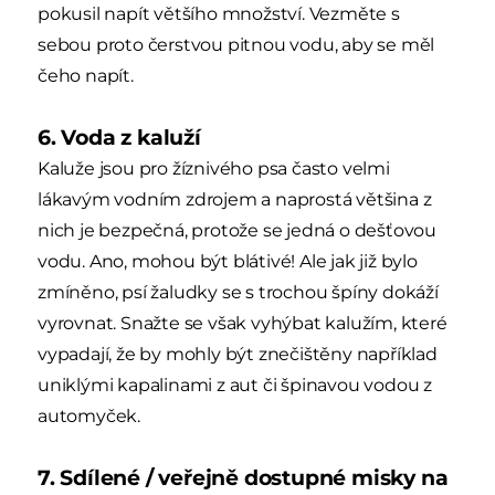
pokusil napít většího množství. Vezměte s
sebou proto čerstvou pitnou vodu, aby se měl
čeho napít.
6. Voda z kaluží
Kaluže jsou pro žíznivého psa často velmi
lákavým vodním zdrojem a naprostá většina z
nich je bezpečná, protože se jedná o dešťovou
vodu. Ano, mohou být blátivé! Ale jak již bylo
zmíněno, psí žaludky se s trochou špíny dokáží
vyrovnat. Snažte se však vyhýbat kalužím, které
vypadají, že by mohly být znečištěny například
uniklými kapalinami z aut či špinavou vodou z
automyček.
7. Sdílené / veřejně dostupné misky na