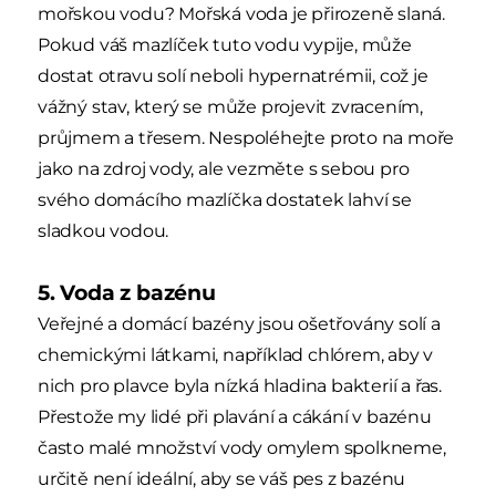
mořskou vodu? Mořská voda je přirozeně slaná.
Pokud váš mazlíček tuto vodu vypije, může
dostat otravu solí neboli hypernatrémii, což je
vážný stav, který se může projevit zvracením,
průjmem a třesem. Nespoléhejte proto na moře
jako na zdroj vody, ale vezměte s sebou pro
svého domácího mazlíčka dostatek lahví se
sladkou vodou.
5. Voda z bazénu
Veřejné a domácí bazény jsou ošetřovány solí a
chemickými látkami, například chlórem, aby v
nich pro plavce byla nízká hladina bakterií a řas.
Přestože my lidé při plavání a cákání v bazénu
často malé množství vody omylem spolkneme,
určitě není ideální, aby se váš pes z bazénu