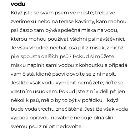
vodu
Když jste se svým psem ve městě, třeba ve
zverimexu nebo na terase kavárny, kam mohou
psi, často tam bývá společná miska na vodu,
kterou mohou používat všichni psí návštěvníci.
Je však vhodné nechat psa pít z misek, z nichž
pije spousta dalších psů? Pokud si můžete
misku naplnit sami vodou z kohoutku a připadá
vám čistá, klidně psovi dovolte se z ní napít.
Jestliže však vodu vyměnit nemůžete, řiďte se
vlastním úsudkem. Pokud jste z ní viděli pít jen
několik psů, mělo by to být v pořádku, i když
bude voda trochu znečištěná. Jestliže však voda
vypadá opravdu nevábně nebo je plná slin,
svému psu z ní pít nedovolte.