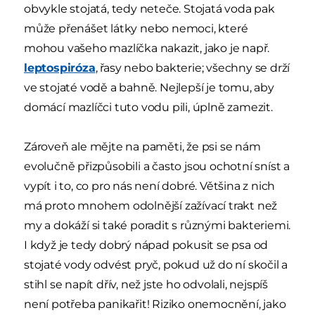
obvykle stojatá, tedy neteče. Stojatá voda pak
může přenášet látky nebo nemoci, které
mohou vašeho mazlíčka nakazit, jako je např.
leptospiróza
, řasy nebo bakterie; všechny se drží
ve stojaté vodě a bahně. Nejlepší je tomu, aby
domácí mazlíčci tuto vodu pili, úplně zamezit.
Zároveň ale mějte na paměti, že psi se nám
evolučně přizpůsobili a často jsou ochotní sníst a
vypít i to, co pro nás není dobré. Většina z nich
má proto mnohem odolnější zažívací trakt než
my a dokáží si také poradit s různými bakteriemi.
I když je tedy dobrý nápad pokusit se psa od
stojaté vody odvést pryč, pokud už do ní skočil a
stihl se napít dřív, než jste ho odvolali, nejspíš
není potřeba panikařit! Riziko onemocnění, jako