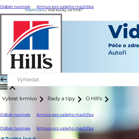
Odběr novinek
Krmivo pro vašeho mazlíčka
healthcare
Vidí kočky ve tmě?
Vi
Péče o zdra
Autoři
Vybrat krmivo
Rady a tipy
O Hill's
Odběr novinek
Krmivo pro vašeho mazlíčka
Odběr novinek
Krmivo pro vašeho mazlíčka
Zvolte jazyk