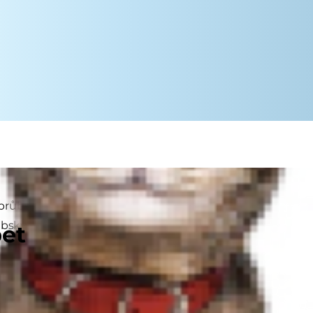
průběhu let, se najednou zdají být
babským povídačkám. Tento přehled
pet