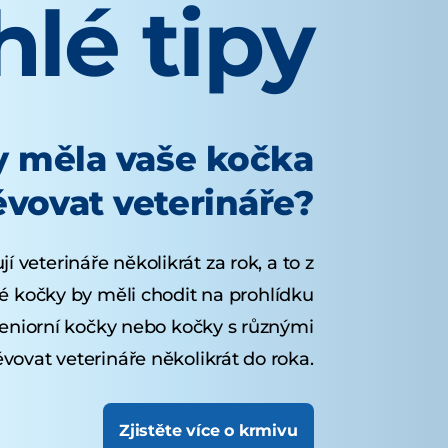
lé tipy
y měla vaše kočka
ěvovat veterináře?
í veterináře několikrát za rok, a to z
 kočky by měli chodit na prohlídku
eniorní kočky nebo kočky s různými
ovat veterináře několikrát do roka.
Zjistěte více o krmivu