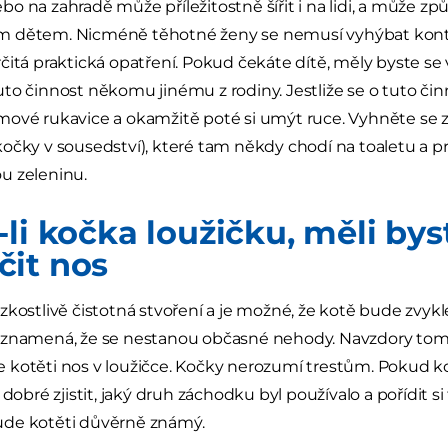
o na zahradě může příležitostně šířit i na lidi, a může z
 dětem. Nicméně těhotné ženy se nemusí vyhýbat konta
čitá praktická opatření. Pokud čekáte dítě, měly byste se
to činnost někomu jinému z rodiny. Jestliže se o tuto čin
ové rukavice a okamžitě poté si umýt ruce. Vyhněte se z
očky v sousedství), které tam někdy chodí na toaletu a pr
u zeleninu.
li kočka loužičku, měli byst
it nos
zkostlivě čistotná stvoření a je možné, že kotě bude zvyk
znamená, že se nestanou občasné nehody. Navzdory tomu, 
kotěti nos v loužičce. Kočky nerozumí trestům. Pokud k
 dobré zjistit, jaký druh záchodku byl používalo a pořídit 
de kotěti důvěrně známý.