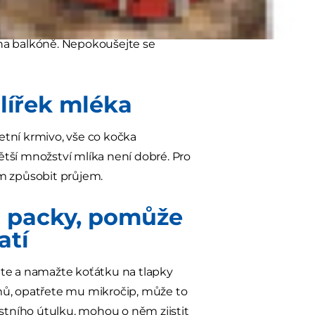
e mrštné a mají tendenci
případů, kdy se kočky zranily
 na balkóně. Nepokoušejte se
alířek mléka
etní krmivo, vše co kočka
větší množství mlíka není dobré. Pro
im způsobit průjem.
 packy, pomůže
atí
jte a namažte koťátku na tlapky
mů, opatřete mu mikročip, může to
ístního útulku, mohou o něm zjistit