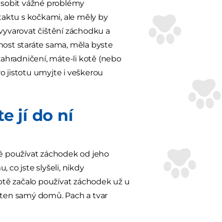
působit vážné problémy
ktu s kočkami, ale měly by
 vyvarovat čištění záchodku a
nost staráte sama, měla byste
ahradničení, máte-li kotě (nebo
o jistotu umyjte i veškerou
e jí do ní
lé používat záchodek od jeho
co jste slyšeli, nikdy
otě začalo používat záchodek už u
si ten samý domů. Pach a tvar