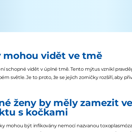
 mohou vidět ve tmě
ní schopné vidět v úplné tmě. Tento mýtus vznikl pravd
abém světle. Je to proto, že se jejich zorničky rozšíří, aby 
né ženy by měly zamezit 
ktu s kočkami
y mohou být infikovány nemocí nazvanou toxoplasmóza, k