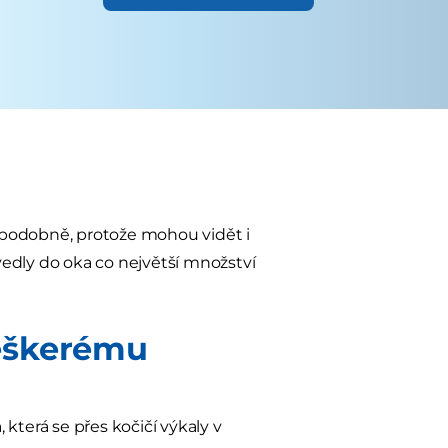
ěpodobně, protože mohou vidět i
přivedly do oka co největší množství
veškerému
terá se přes kočičí výkaly v