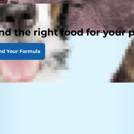
nd the right food for your 
nd Your Formula