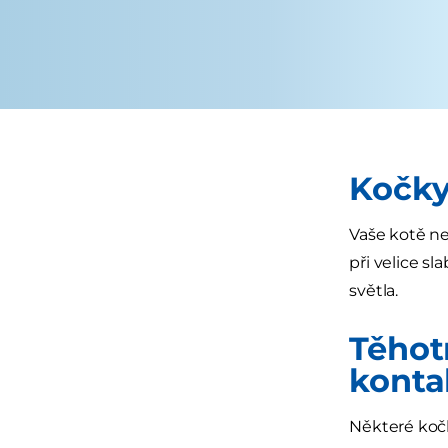
Kočky
Vaše kotě ne
při velice sl
světla.
Těhot
konta
Některé kočk