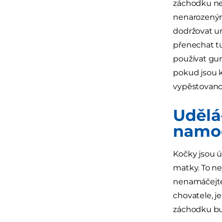
záchodku neb
nenarozeným
dodržovat ur
přenechat tu
používat gum
pokud jsou k
vypěstovano
Udělá-
namoč
Kočky jsou ú
matky. To ne
nenamáčejte 
chovatele, je
záchodku bu