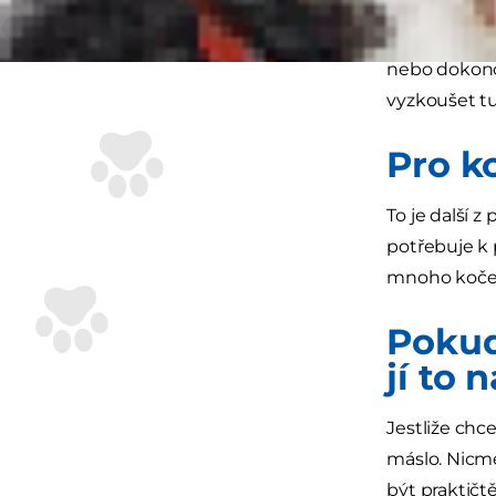
Naneštěstí o
instinktivně
nebo dokonce
vyzkoušet tut
Pro k
To je další 
potřebuje k 
mnoho koček 
Pokud
jí to 
Jestliže chc
máslo. Nicmé
být praktičt