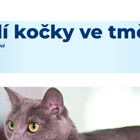
dí kočky ve tm
ví