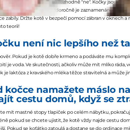
dpověď na tuto otázku je rozhodně "ne". Kočky jsou velic
 dopadat na nohy, ale každoročně je zaznamenáno mnoho 
 zabily. Držte kotě v bezpečí pomocí zábran v oknech a
o teorii!
očku není nic lepšího než t
z pověr. Pokud je kotě dobře krmeno a podáváte mu kompl
pití je voda. Ve skutečnosti, ačkoliv může mít mlíko ráda, 
je laktóza z kravského mléka těžce stravitelná a může j
 kočce namažete máslo na
najít cestu domů, když se ztr
ete mít mastné stopy tlapiček po celém nábytku, pokraču
ně pokud se chcete ujistit, že kotě vždy najde cestu do
ější. Pokud se koťátko zatoulá a dostane se do ordinace m