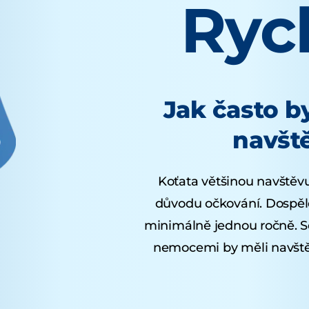
Rych
Jak často b
navšt
Koťata většinou navštěvuj
důvodu očkování. Dospělé
minimálně jednou ročně. S
nemocemi by měli navštěv