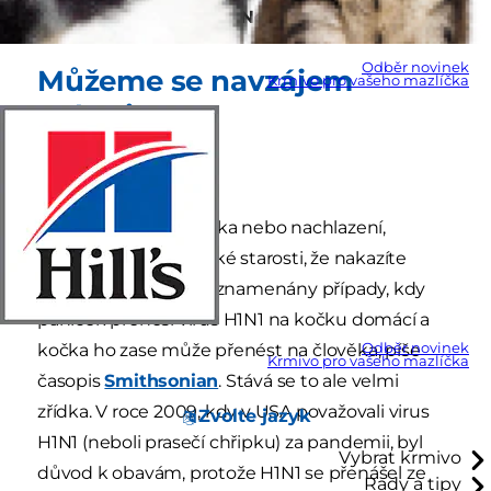
dostat kočičí chřipku? Nebo se nachladit?
Odběr novinek
Můžeme se navzájem
Krmivo pro vašeho mazlíčka
nakazit?
Pokud vás trápí chřipka nebo nachlazení,
nemusíte si dělat velké starosti, že nakazíte
mazlíčka. Byly sice zaznamenány případy, kdy
páníček přenesl virus H1N1 na kočku domácí a
Odběr novinek
kočka ho zase může přenést na člověka, píše
Krmivo pro vašeho mazlíčka
časopis
Smithsonian
. Stává se to ale velmi
zřídka. V roce 2009, kdy v USA považovali virus
Zvolte jazyk
H1N1 (neboli prasečí chřipku) za pandemii, byl
Vybrat krmivo
důvod k obavám, protože H1N1 se přenášel ze
Rady a tipy