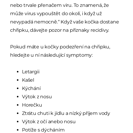
nebo trvale přenačem viru. To znamená, že
může virus vypouštět do okolí, i když už
nevypadá nemocně.“ Když vaše kočka dostane
chřipku, dávejte pozor na příznaky recidivy.
Pokud máte u kočky podezření na chřipku,
hledejte u ní následující symptomy:
Letargii
Kašel
Kýchání
Výtok z nosu
Horečku
Ztrátu chuti k jídlu a nízký příjem vody
Výtok z očí anebo nosu
Potíže s dýcháním