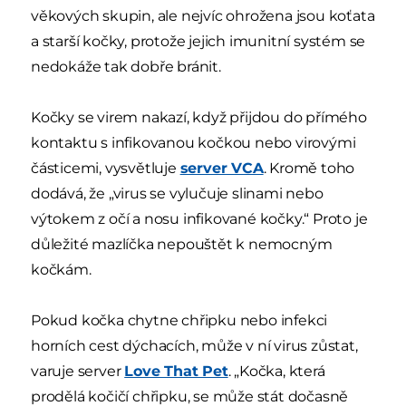
věkových skupin, ale nejvíc ohrožena jsou koťata
a starší kočky, protože jejich imunitní systém se
nedokáže tak dobře bránit.
Kočky se virem nakazí, když přijdou do přímého
kontaktu s infikovanou kočkou nebo virovými
částicemi, vysvětluje
server VCA
. Kromě toho
dodává, že „virus se vylučuje slinami nebo
výtokem z očí a nosu infikované kočky.“ Proto je
důležité mazlíčka nepouštět k nemocným
kočkám.
Pokud kočka chytne chřipku nebo infekci
horních cest dýchacích, může v ní virus zůstat,
varuje server
Love That Pet
. „Kočka, která
prodělá kočičí chřipku, se může stát dočasně