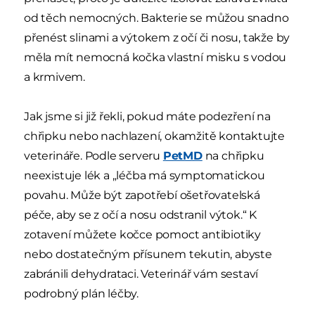
od těch nemocných. Bakterie se můžou snadno
přenést slinami a výtokem z očí či nosu, takže by
měla mít nemocná kočka vlastní misku s vodou
a krmivem.
Jak jsme si již řekli, pokud máte podezření na
chřipku nebo nachlazení, okamžitě kontaktujte
veterináře. Podle serveru
PetMD
na chřipku
neexistuje lék a „léčba má symptomatickou
povahu. Může být zapotřebí ošetřovatelská
péče, aby se z očí a nosu odstranil výtok.“ K
zotavení můžete kočce pomoct antibiotiky
nebo dostatečným přísunem tekutin, abyste
zabránili dehydrataci. Veterinář vám sestaví
podrobný plán léčby.