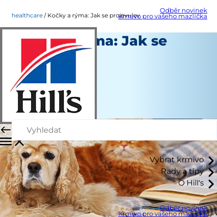
Odběr novinek
healthcare
Kočky a rýma: Jak se projevujev
Krmivo pro vašeho mazlíčka
Kočky a rýma: Jak se
projevujev
Péče o zdraví
Christine O'Brien
|
Březen 16, 2020
Vybrat krmivo
Rady a tipy
O Hill's
Odběr novinek
Krmivo pro vašeho mazlíčka