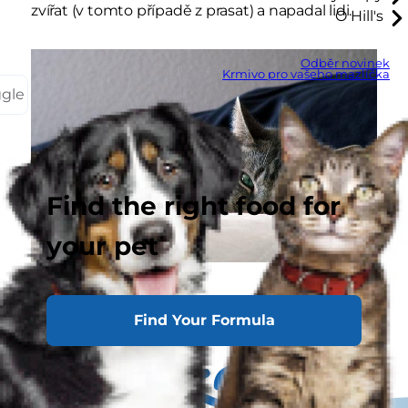
zvířat (v tomto případě z prasat) a napadal lidi.
O Hill's
Odběr novinek
Krmivo pro vašeho mazlíčka
ggle
Find the right food for
your pet
Find Your Formula