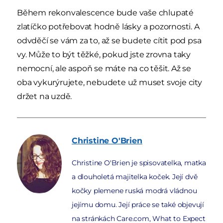
Během rekonvalescence bude vaše chlupaté
zlatíčko potřebovat hodně lásky a pozornosti. A
odvděčí se vám za to, až se budete cítit pod psa
vy. Může to být těžké, pokud jste zrovna taky
nemocní, ale aspoň se máte na co těšit. Až se
oba vykurýrujete, nebudete už muset svoje city
držet na uzdě.
Christine
O'Brien
Christine O'Brien je spisovatelka, matka
a dlouholetá majitelka koček. Její dvě
kočky plemene ruská modrá vládnou
jejímu domu. Její práce se také objevují
na stránkách Care.com, What to Expect