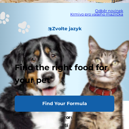
Odběr novinek
Krmivo pro vašeho mazlíčka
Zvolte jazyk
Find the right food for
your pet
Find Your Formula
Když je sezóna chřipky a nachlazení v plném
proudu, máte se na pozoru, abyste zůstali
zdraví. Ale co vaše kočičí společnice? Může