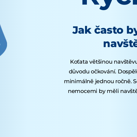
Jak často b
navšt
Koťata většinou navštěvuj
důvodu očkování. Dospělé
minimálně jednou ročně. S
nemocemi by měli navštěv