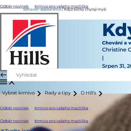
Odběr novinek
Krmivo pro vašeho mazlíčka
behavior-appearance
Když kočky chytají myši
Kd
Chování a 
Christine 
|
Srpen 31, 2
Vybrat krmivo
Rady a tipy
O Hill's
Odběr novinek
Krmivo pro vašeho mazlíčka
Odběr novinek
Krmivo pro vašeho mazlíčka
Zvolte jazyk