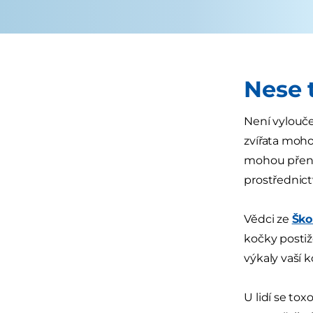
Nese 
Není vylouče
zvířata moho
mohou přenáš
prostřednict
Vědci ze
Ško
kočky posti
výkaly vaší k
U lidí se to