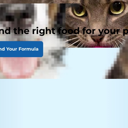
nd the right food for your 
nd Your Formula