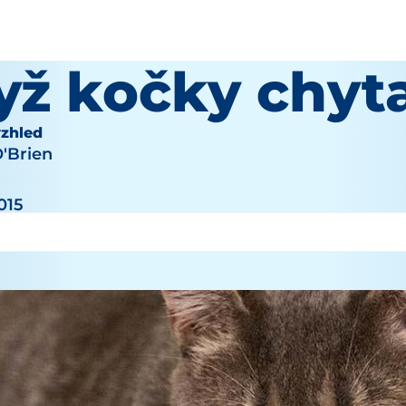
yž kočky chyta
vzhled
O'Brien
015