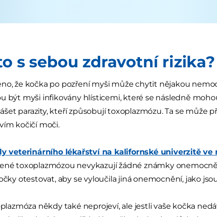
to s sebou zdravotní rizika?
no, že kočka po pozření myši může chytit nějakou nemoc
u být myši infikovány hlísticemi, které se následně moho
et parazity, kteří způsobují toxoplazmózu. Ta se může př
vím kočičí moči.
ly veterinárního lékařství na kalifornské univerzitě ve
žené toxoplazmózou nevykazují žádné známky onemocnění
očky otestovat, aby se vyloučila jiná onemocnění, jako jsou 
xoplazmóza někdy také neprojeví, ale jestli vaše kočka ned