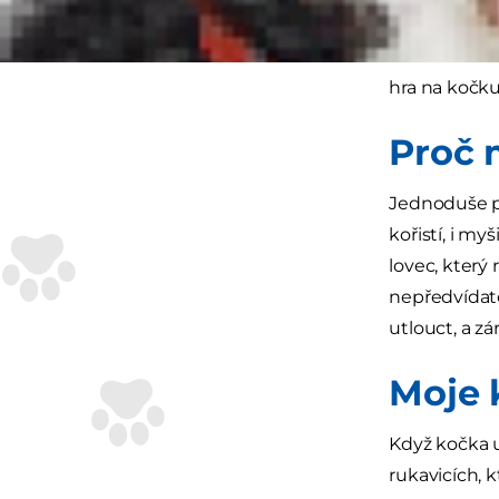
(kromě toho, 
zbavit hloda
hra na kočku
Proč 
Jednoduše pr
kořistí, i my
lovec, který 
nepředvídat
utlouct, a zá
Moje 
Když kočka u
rukavicích, 