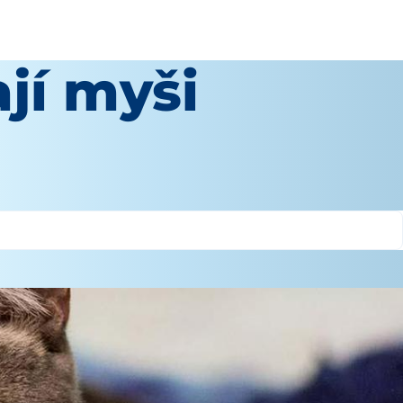
jí myši