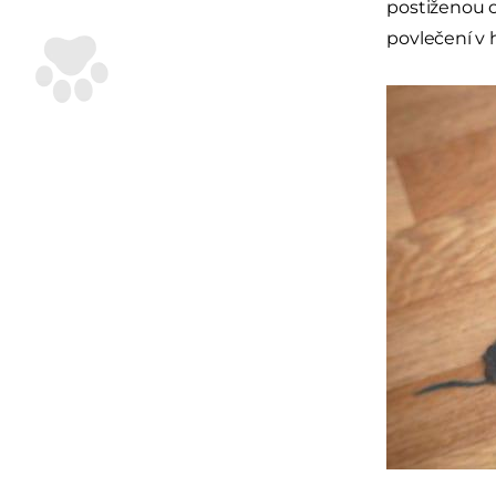
postiženou o
povlečení v 