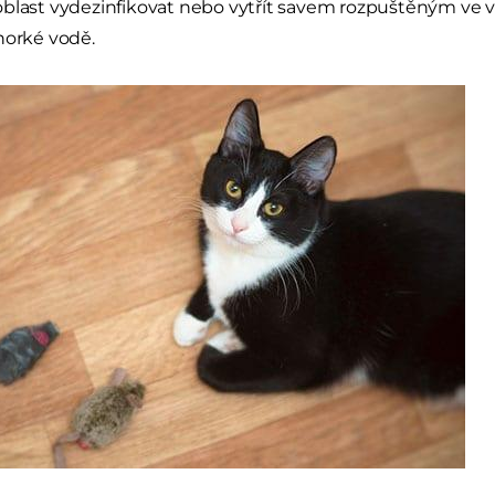
blast vydezinfikovat nebo vytřít savem rozpuštěným ve vodě
horké vodě.