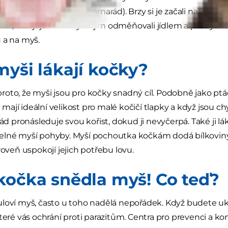
že je kočka roztomilý kamarád). Brzy si je začali najímat zem
vců, a za jejich služby se jim odměňovali jídlem a poskytnu
 a na myš.
myši lákají kočky?
oto, že myši jsou pro kočky snadný cíl. Podobně jako ptáci,
ši mají ideální velikost pro malé kočičí tlapky a když jsou ch
rád pronásleduje svou kořist, dokud ji nevyčerpá. Také ji lá
elné myší pohyby. Myší pochoutka kočkám dodá bílkovin
roveň uspokojí jejich potřebu lovu.
kočka snědla myš! Co teď?
loví myš, často u toho nadělá nepořádek. Když budete uklí
které vás ochrání proti parazitům. Centra pro prevenci a k