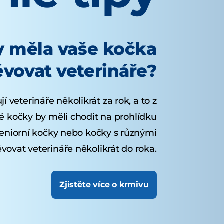
y měla vaše kočka
ěvovat veterináře?
í veterináře několikrát za rok, a to z
 kočky by měli chodit na prohlídku
eniorní kočky nebo kočky s různými
ovat veterináře několikrát do roka.
Zjistěte více o krmivu