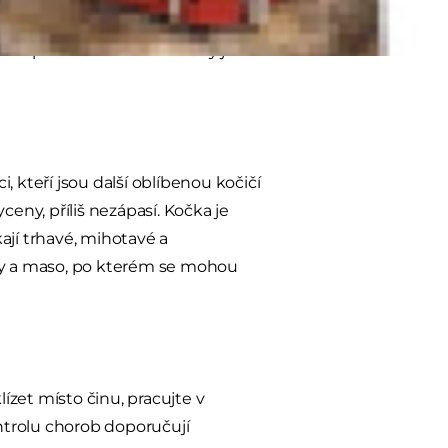
ědělci a další lidé, kteří se chtěli
tím přístřešku. A od té doby je to
 kteří jsou další oblíbenou kočičí
yceny, příliš nezápasí. Kočka je
kají trhavé, mihotavé a
y a maso, po kterém se mohou
zet místo činu, pracujte v
ontrolu chorob doporučují