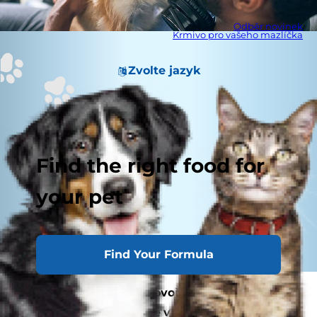
Odběr novinek
Krmivo pro vašeho mazlíčka
Zvolte jazyk
Find the right food for
your pet
Find Your Formula
Když slyšíte, jak lidé hovoří o kastraci koček a
psů, je jasné, že mnohé věci dělají páníčkům