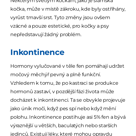
Některým světlým kočkám, jako je siamská
kočka, může v místě zákroku, kde byly ostříhány,
vyrůst tmavší srst. Tyto změny jsou ovšem
vzácné a pouze estetické, pro kočky a psy
nepředstavují žádný problém.
Inkontinence
Hormony vylučované v těle fen pomáhají udržet
močový měchýř pevný a plně funkční.
Vzhledem k tomu, že po kastraci se produkce
hormonů zastaví, v pozdější fázi života může
docházet k inkontinenci. Ta se obvykle projevuje
jako únik moči, když pes spí nebo když mění
polohu. Inkontinence postihuje asi 5% fen a bývá
výraznější u větších, baculatých nebo starších
jedinců. Existují léky, které mohou opravdu