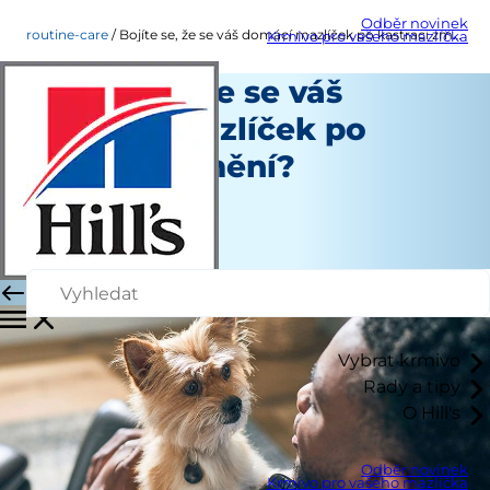
Odběr novinek
routine-care
Bojíte se, že se váš domácí mazlíček po kastraci změní?
Krmivo pro vašeho mazlíčka
Bojíte se, že se váš
domácí mazlíček po
kastraci změní?
Běžná péče
Autoři
|
Listopad 04, 2021
Vybrat krmivo
Rady a tipy
O Hill's
Odběr novinek
Krmivo pro vašeho mazlíčka