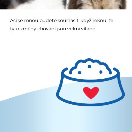
vašem domě nebo v domě někoho jiného.
Asi se mnou budete souhlasit, když řeknu, že
tyto změny chování jsou velmi vítané.