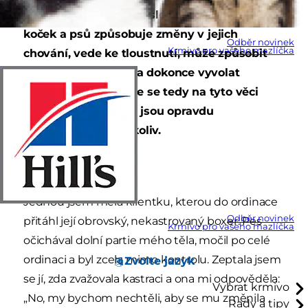
starosti. Možná jste zaslechli, že kastrace
koček a psů způsobuje změny v jejich
Odběr novinek
Krmivo pro vašeho mazlíčka
chování, vede ke tloustnutí, může způsobit
změny v jejich srsti a dokonce vyvolat
inkontinenci. Pojďme se tedy na tyto věci
podívat a zjistit, zda jsou opravdu
problematické či nikoliv.
Chování
Jednou jsem měla klientku, kterou do ordinace
Odběr novinek
přitáhl její obrovský, nekastrovaný boxer. Pes
Krmivo pro vašeho mazlíčka
očichával dolní partie mého těla, močil po celé
ordinaci a byl zcela mimo kontrolu. Zeptala jsem
Zvolte jazyk
se jí, zda zvažovala kastraci a ona mi odpověděla:
Vybrat krmivo
„No, my bychom nechtěli, aby se mu změnila
Rady a tipy