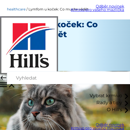
Odběr novinek
healthcare
Lymfom u koček: Co musíte vědět
Krmivo pro vašeho mazlíčka
Lymfom u koček: Co
musíte vědět
Péče o zdraví
Dr. Sarah Wooten
|
Únor 10, 2023
Vybrat krmivo
Rady a tipy
O Hill's
Odběr novinek
Krmivo pro vašeho mazlíčka