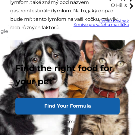
lymfom, také známý pod názvem
O Hill's
gastrointestinální lymfom. Na to, jaký dopad
bude mít tento lymfom na vaši kočku, má vliv
Odběr novinek
Krmivo pro vašeho mazlíčka
řada různých faktorů.
ggle
Find the right food for
your pet
Find Your Formula
Příčiny
Byla objevena souvislost mezi kočičím
lymfomem a virem kočičí leukémie a v menší