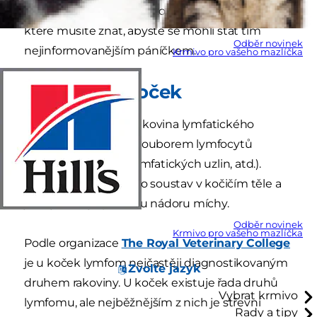
Zde je několik informací o lymfomu u koček,
které musíte znát, abyste se mohli stát tím
Odběr novinek
nejinformovanějším páníčkem.
Krmivo pro vašeho mazlíčka
Lymfom u koček
Lymfom je u koček rakovina lymfatického
systému a je tvořen souborem lymfocytů
(krvinek) a orgánů (lymfatických uzlin, atd.).
Může napadat mnoho soustav v kočičím těle a
je nejběžnější příčinou nádoru míchy.
Odběr novinek
Krmivo pro vašeho mazlíčka
Podle organizace
The Royal Veterinary College
je u koček lymfom nejčastěji diagnostikovaným
Zvolte jazyk
druhem rakoviny. U koček existuje řada druhů
Vybrat krmivo
lymfomu, ale nejběžnějším z nich je střevní
Rady a tipy