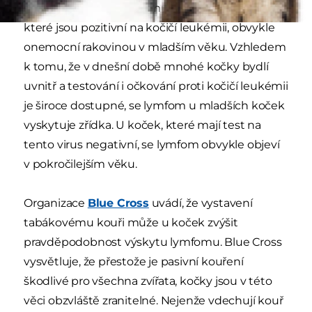
míře také virem kočičí imunodeficience. Kočky,
které jsou pozitivní na kočičí leukémii, obvykle
onemocní rakovinou v mladším věku. Vzhledem
k tomu, že v dnešní době mnohé kočky bydlí
uvnitř a testování i očkování proti kočičí leukémii
je široce dostupné, se lymfom u mladších koček
vyskytuje zřídka. U koček, které mají test na
tento virus negativní, se lymfom obvykle objeví
v pokročilejším věku.
Organizace
Blue Cross
uvádí, že vystavení
tabákovému kouři může u koček zvýšit
pravděpodobnost výskytu lymfomu. Blue Cross
vysvětluje, že přestože je pasivní kouření
škodlivé pro všechna zvířata, kočky jsou v této
věci obzvláště zranitelné. Nejenže vdechují kouř