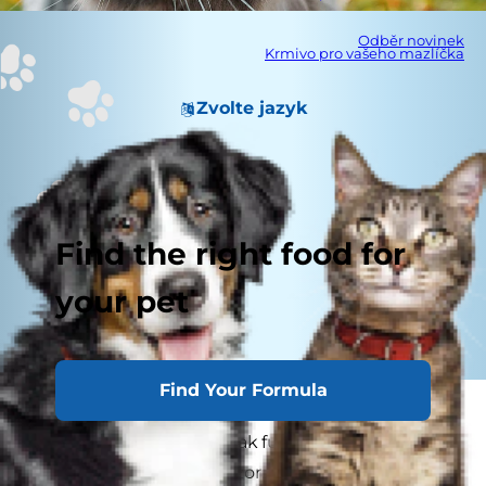
Odběr novinek
Krmivo pro vašeho mazlíčka
Zvolte jazyk
Find the right food for
your pet
Find Your Formula
Nejlepší způsob, jak pečovat o zdraví a pohodu
vaší kočky, je pochopit, jak fungují její tělesné
funkce a na co si dát pozor, když zvíře onemocní.