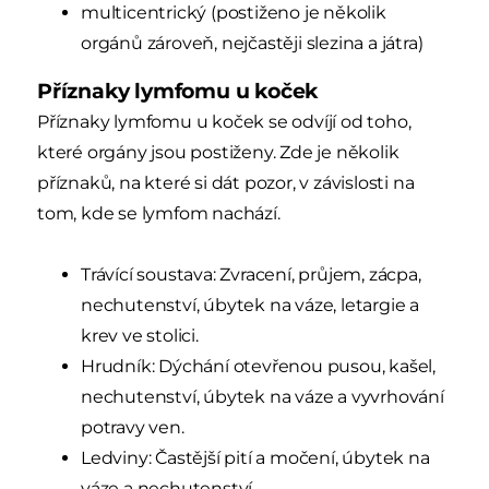
multicentrický (postiženo je několik
orgánů zároveň, nejčastěji slezina a játra)
Příznaky lymfomu u koček
Příznaky lymfomu u koček se odvíjí od toho,
které orgány jsou postiženy. Zde je několik
příznaků, na které si dát pozor, v závislosti na
tom, kde se lymfom nachází.
Trávící soustava: Zvracení, průjem, zácpa,
nechutenství, úbytek na váze, letargie a
krev ve stolici.
Hrudník: Dýchání otevřenou pusou, kašel,
nechutenství, úbytek na váze a vyvrhování
potravy ven.
Ledviny: Častější pití a močení, úbytek na
váze a nechutenství.