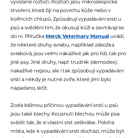
vyvolané roztoči. Roztoči jsou mikroskopická
stvoření, která žijí na povrchu kůže nebo v
koříncích chlupů. Způsobují vypadávání srsti u
psů a svědění tím, že okusují kůži a zavrtávají se
do ní. Příručka
Merck Veterinary Manual
uvádí,
že některé druhy svrabu, například zákožka
svrabová, jsou velmi nakažlivé jak pro lidi, tak pro
jiné psy. Jiné druhy, např. trudník (demodex),
nakažlivé nejsou, ale i tak způsobují vypadávání
srsti a někdy je nutné zvíře, které jimi bylo
napadano, léčit.
Zcela běžnou příčinou vypadávání srsti u psů
jsou také blechy. Kousnutí blechou může psa
svědit tak, že si vlastní srst seškrábe. Poloha
místa, kde k vypadávání srsti dochází, může být