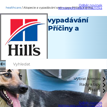
Odběr novinek
healthcare
Alopecie a vypadávání srsti u psa: Příčiny a léčba
Krmivo pro vašeho mazlíčka
Alopecie a vypadávání
srsti u psa: Příčiny a
léčba
Péče o zdraví
Dr. Sarah Wooten
|
Červenec 31, 2024
Vybrat krmivo
Rady a tipy
O Hill's
Odběr novinek
Krmivo pro vašeho mazlíčka