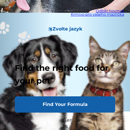
Odběr novinek
Krmivo pro vašeho mazlíčka
Zvolte jazyk
Find the right food for
your pet
Find Your Formula
Vypadávání srsti u psa, které je rovněž známé
pod názvem alopecie, je běžné a obvykle