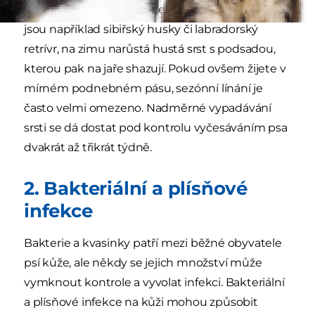
vytápěných domů. Některým plemenům, jako
jsou například sibiřský husky či labradorský
retrívr, na zimu narůstá hustá srst s podsadou,
kterou pak na jaře shazují. Pokud ovšem žijete v
mírném podnebném pásu, sezónní línání je
často velmi omezeno. Nadměrné vypadávání
srsti se dá dostat pod kontrolu vyčesáváním psa
dvakrát až třikrát týdně.
2. Bakteriální a plísňové
infekce
Bakterie a kvasinky patří mezi běžné obyvatele
psí kůže, ale někdy se jejich množství může
vymknout kontrole a vyvolat infekci. Bakteriální
a plísňové infekce na kůži mohou způsobit