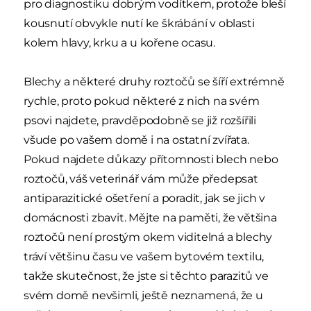
pro diagnostiku dobrým vodítkem, protože bleší
kousnutí obvykle nutí ke škrábání v oblasti
kolem hlavy, krku a u kořene ocasu.
Blechy a některé druhy roztočů se šíří extrémně
rychle, proto pokud některé z nich na svém
psovi najdete, pravděpodobně se již rozšířili
všude po vašem domě i na ostatní zvířata.
Pokud najdete důkazy přítomnosti blech nebo
roztočů, váš veterinář vám může předepsat
antiparazitické ošetření a poradit, jak se jich v
domácnosti zbavit. Mějte na paměti, že většina
roztočů není prostým okem viditelná a blechy
tráví většinu času ve vašem bytovém textilu,
takže skutečnost, že jste si těchto parazitů ve
svém domě nevšimli, ještě neznamená, že u