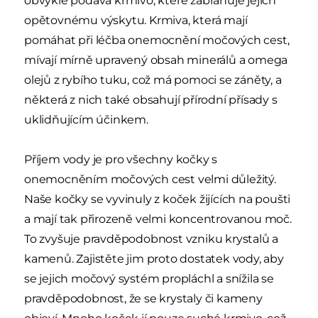
obvykle podává krmivo, které zabraňuje jejich
opětovnému výskytu. Krmiva, která mají
pomáhat při léčba onemocnění močových cest,
mívají mírně upravený obsah minerálů a omega
olejů z rybího tuku, což má pomoci se záněty, a
některá z nich také obsahují přírodní přísady s
uklidňujícím účinkem.
Příjem vody je pro všechny kočky s
onemocněním močových cest velmi důležitý.
Naše kočky se vyvinuly z koček žijících na poušti
a mají tak přirozeně velmi koncentrovanou moč.
To zvyšuje pravděpodobnost vzniku krystalů a
kamenů. Zajistěte jim proto dostatek vody, aby
se jejich močový systém propláchl a snížila se
pravděpodobnost, že se krystaly či kameny