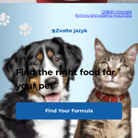
Odběr novinek
Krmivo pro vašeho mazlíčka
Zvolte jazyk
Find the right food for
your pet
Find Your Formula
Pokud jste někdy viděli svou kočku močit krev,
jistě si vzpomínáte, jak moc vás to znepokojilo.
Krev v moči jistě není nic, co bychom si vidět