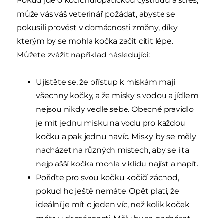
Pokud jde o kočičí idiopatickou cystitidu a stres,
může vás váš veterinář požádat, abyste se
pokusili provést v domácnosti změny, díky
kterým by se mohla kočka začít cítit lépe.
Můžete zvážit například následující:
Ujistěte se, že přístup k miskám mají
všechny kočky, a že misky s vodou a jídlem
nejsou nikdy vedle sebe. Obecné pravidlo
je mít jednu misku na vodu pro každou
kočku a pak jednu navíc. Misky by se měly
nacházet na různých místech, aby se i ta
nejplašší kočka mohla v klidu najíst a napít.
Pořiďte pro svou kočku kočičí záchod,
pokud ho ještě nemáte. Opět platí, že
ideální je mít o jeden víc, než kolik koček