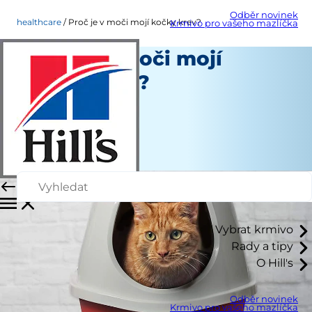
Odběr novinek
healthcare
Proč je v moči mojí kočky krev?
Krmivo pro vašeho mazlíčka
Proč je v moči mojí
kočky krev?
Péče o zdraví
Dr. Laci Schaible
|
Říjen 02, 2024
Vybrat krmivo
Rady a tipy
O Hill's
Odběr novinek
Krmivo pro vašeho mazlíčka