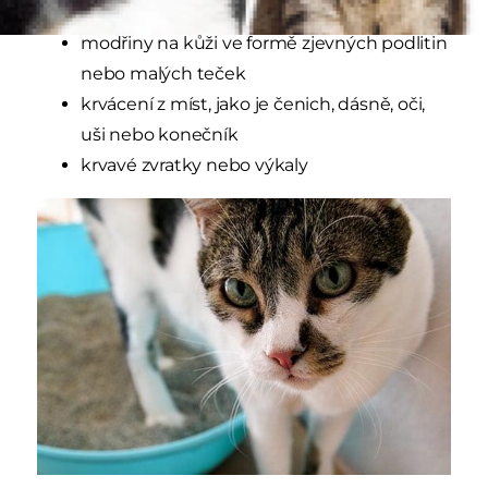
pomoc)
modřiny na kůži ve formě zjevných podlitin
nebo malých teček
krvácení z míst, jako je čenich, dásně, oči,
uši nebo konečník
krvavé zvratky nebo výkaly