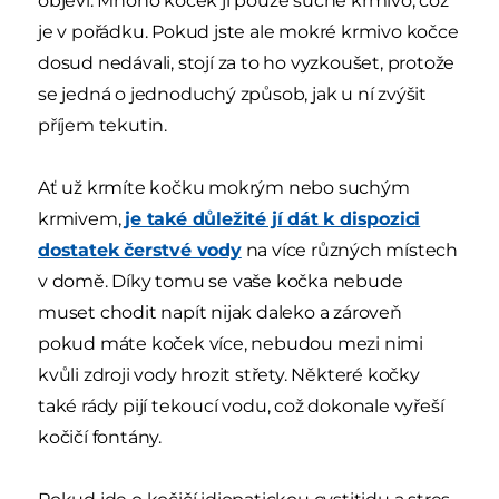
objeví. Mnoho koček jí pouze suché krmivo, což
je v pořádku. Pokud jste ale mokré krmivo kočce
dosud nedávali, stojí za to ho vyzkoušet, protože
se jedná o jednoduchý způsob, jak u ní zvýšit
příjem tekutin.
Ať už krmíte kočku mokrým nebo suchým
krmivem,
je také důležité jí dát k dispozici
dostatek čerstvé vody
na více různých místech
v domě. Díky tomu se vaše kočka nebude
muset chodit napít nijak daleko a zároveň
pokud máte koček více, nebudou mezi nimi
kvůli zdroji vody hrozit střety. Některé kočky
také rády pijí tekoucí vodu, což dokonale vyřeší
kočičí fontány.