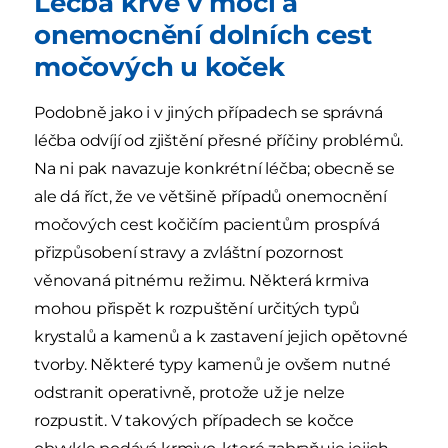
Léčba krve v moči a
onemocnění dolních cest
močových u koček
Podobně jako i v jiných případech se správná
léčba odvíjí od zjištění přesné příčiny problémů.
Na ni pak navazuje konkrétní léčba; obecně se
ale dá říct, že ve většině případů onemocnění
močových cest kočičím pacientům prospívá
přizpůsobení stravy a zvláštní pozornost
věnovaná pitnému režimu. Některá krmiva
mohou přispět k rozpuštění určitých typů
krystalů a kamenů a k zastavení jejich opětovné
tvorby. Některé typy kamenů je ovšem nutné
odstranit operativně, protože už je nelze
rozpustit. V takových případech se kočce