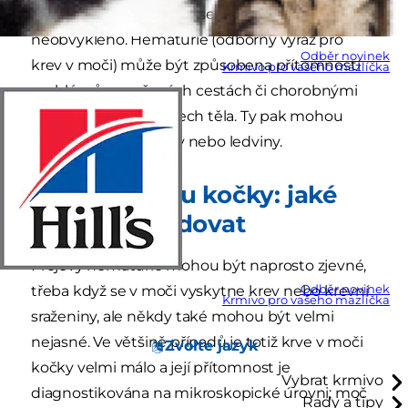
přáli, ale ve skutečnosti se nejedná o nic tak
neobvyklého. Hematurie (odborný výraz pro
Odběr novinek
krev v moči) může být způsobena přítomností
Krmivo pro vašeho mazlíčka
problémů v močových cestách či chorobnými
procesy v jiných částech těla. Ty pak mohou
ovlivnit močové cesty nebo ledviny.
Krev v moči u kočky: jaké
příznaky sledovat
Projevy hematurie mohou být naprosto zjevné,
Odběr novinek
třeba když se v moči vyskytne krev nebo krevní
Krmivo pro vašeho mazlíčka
sraženiny, ale někdy také mohou být velmi
nejasné. Ve většině případů je totiž krve v moči
Zvolte jazyk
kočky velmi málo a její přítomnost je
Vybrat krmivo
diagnostikována na mikroskopické úrovni; moč
Rady a tipy