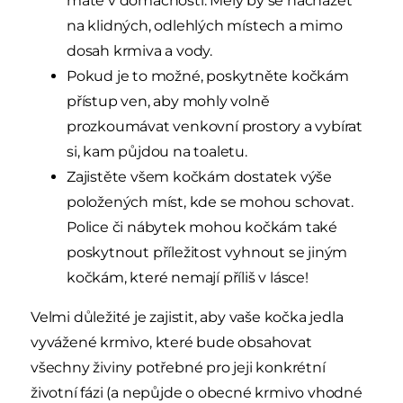
máte v domácnosti. Měly by se nacházet
na klidných, odlehlých místech a mimo
dosah krmiva a vody.
Pokud je to možné, poskytněte kočkám
přístup ven, aby mohly volně
prozkoumávat venkovní prostory a vybírat
si, kam půjdou na toaletu.
Zajistěte všem kočkám dostatek výše
položených míst, kde se mohou schovat.
Police či nábytek mohou kočkám také
poskytnout příležitost vyhnout se jiným
kočkám, které nemají příliš v lásce!
Velmi důležité je zajistit, aby vaše kočka jedla
vyvážené krmivo, které bude obsahovat
všechny živiny potřebné pro jeji konkrétní
životní fázi (a nepůjde o obecné krmivo vhodné