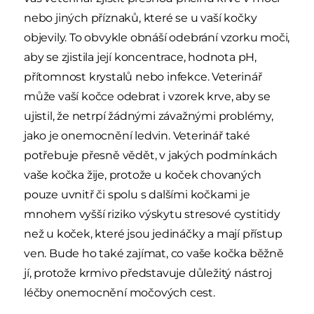
nebo jiných příznaků, které se u vaší kočky
objevily. To obvykle obnáší odebrání vzorku moči,
aby se zjistila její koncentrace, hodnota pH,
přítomnost krystalů nebo infekce. Veterinář
může vaší kočce odebrat i vzorek krve, aby se
ujistil, že netrpí žádnými závažnými problémy,
jako je onemocnění ledvin. Veterinář také
potřebuje přesně vědět, v jakých podmínkách
vaše kočka žije, protože u koček chovaných
pouze uvnitř či spolu s dalšími kočkami je
mnohem vyšší riziko výskytu stresové cystitidy
než u koček, které jsou jedináčky a mají přístup
ven. Bude ho také zajímat, co vaše kočka běžně
jí, protože krmivo představuje důležitý nástroj
léčby onemocnění močových cest.