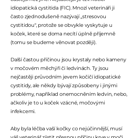
idiopatická cystitida (FIC). Mnozí veterináři ji
často zjednodušeně nazývají „stresovou
cystitidou", protože se obvykle vyskytuje u
koček, které se doma necítí úplně příjemně
(tomu se budeme věnovat později).
Další častou příčinou jsou krystaly nebo kameny
v močovém měchýři či ledvinách. Ty jsou
nejčastěji průvodním jevem kočičí idiopatické
cystitidy, ale někdy bývají způsobeny i jinými
problémy, například onemocněním ledvin, nebo,
ačkoliv je to u koček vzácné, močovými
infekcemi.
Aby byla léčba vaší kočky co nejúčinnější, musí
váš veterinář zjistit přesnou příčinu krve v moči