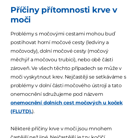
Příčiny přítomnosti krve v
moči
Problémy s močovými cestami mohou buď
postihovat horní močové cesty (ledviny a
močovody), dolní močové cesty (močový
měchýř a močovou trubici), nebo obě části
zároveň. Ve všech těchto případech se může v
moči vyskytnout krev. Nejčastěji se setkáváme s
problémy v dolní části močového ústrojí a tato
onemocnění sdružujeme pod názvem
onemocnění dolních cest močových u koček
(FLUTD).
).
Některé příčiny krve v moči jsou mnohem
častější než jiné. Nejčastější je tzv. kočičí