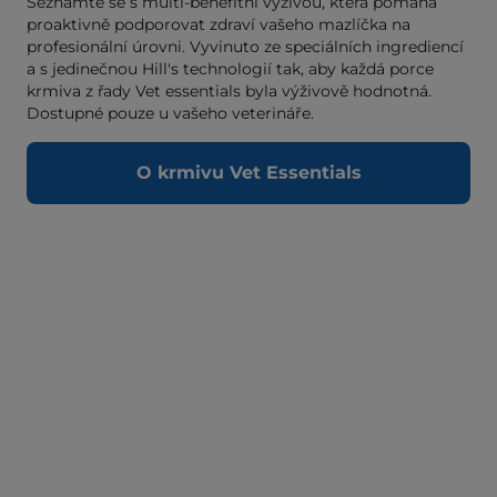
Multi-Benefit výživa
Seznamte se s multi-benefitní výživou, která pomáhá
proaktivně podporovat zdraví vašeho mazlíčka na
profesionální úrovni. Vyvinuto ze speciálních ingrediencí
a s jedinečnou Hill's technologií tak, aby každá porce
krmiva z řady Vet essentials byla výživově hodnotná.
Dostupné pouze u vašeho veterináře.