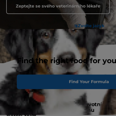
Zeptejte se svého veterinárního lékaře
Zvolte jazyk
Find the right food for yo
Find Your Formula
Klinicky ověřená výživa při zdravotních
problémech, která změní vašemu
zvířeti život