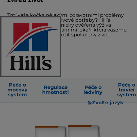
Trpí vaše kočka nějakými zdravotními problémy
nebo má speciální výživové potřeby? Hill’s
Prescription Diet je klinicky ověřená výživa
doporučovaná veterinárními lékaři, která vašemu
mazlíčkovi pomůže prožít spokojený život.
Péče o
Péče o
Regulace
Péče o
močový
trávicí
hmotnosti
ledviny
systém
systém
Zvolte jazyk