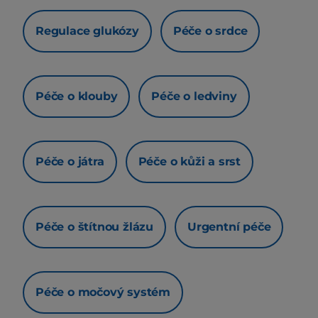
Regulace glukózy
Péče o srdce
Péče o klouby
Péče o ledviny
Péče o játra
Péče o kůži a srst
Péče o štítnou žlázu
Urgentní péče
Péče o močový systém