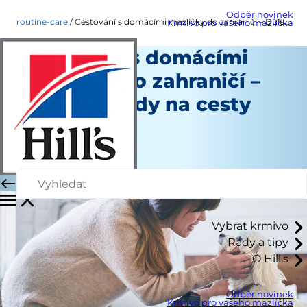
Odběr novinek
routine-care
Cestování s domácími mazlíčky do zahraničí – Důležité rady na cesty
Krmivo pro vašeho mazlíčka
Cestování s domácími
mazlíčky do zahraničí –
Důležité rady na cesty
Běžná péče
Autoři
|
Listopad 04, 2021
Vybrat krmivo
Rady a tipy
O Hill's
Odběr novinek
Krmivo pro vašeho mazlíčka