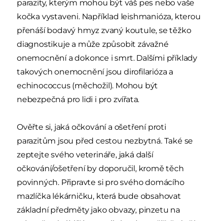
parazity, kterým mohou být váš pes nebo vaše
kočka vystaveni. Například leishmanióza, kterou
přenáší bodavý hmyz zvaný koutule, se těžko
diagnostikuje a může způsobit závažné
onemocnění a dokonce i smrt. Dalšími příklady
takových onemocnění jsou dirofilarióza a
echinococcus (měchožil). Mohou být
nebezpečná pro lidi i pro zvířata.
Ověřte si, jaká očkování a ošetření proti
parazitům jsou před cestou nezbytná. Také se
zeptejte svého veterináře, jaká další
očkování/ošetření by doporučil, kromě těch
povinných. Připravte si pro svého domácího
mazlíčka lékárničku, která bude obsahovat
základní předměty jako obvazy, pinzetu na