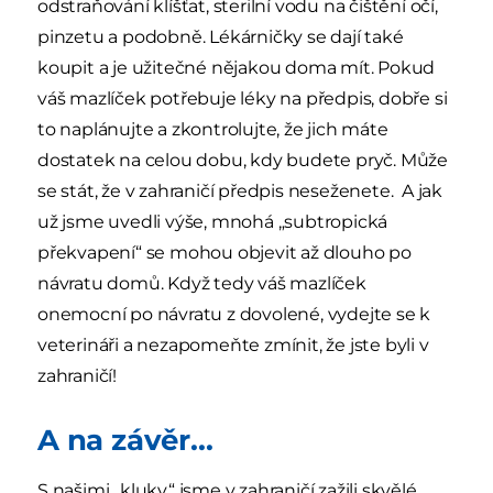
odstraňování klíšťat, sterilní vodu na čištění očí,
pinzetu a podobně. Lékárničky se dají také
koupit a je užitečné nějakou doma mít. Pokud
váš mazlíček potřebuje léky na předpis, dobře si
to naplánujte a zkontrolujte, že jich máte
dostatek na celou dobu, kdy budete pryč. Může
se stát, že v zahraničí předpis neseženete. A jak
už jsme uvedli výše, mnohá „subtropická
překvapení“ se mohou objevit až dlouho po
návratu domů. Když tedy váš mazlíček
onemocní po návratu z dovolené, vydejte se k
veterináři a nezapomeňte zmínit, že jste byli v
zahraničí!
A na závěr...
S našimi „kluky“ jsme v zahraničí zažili skvělé