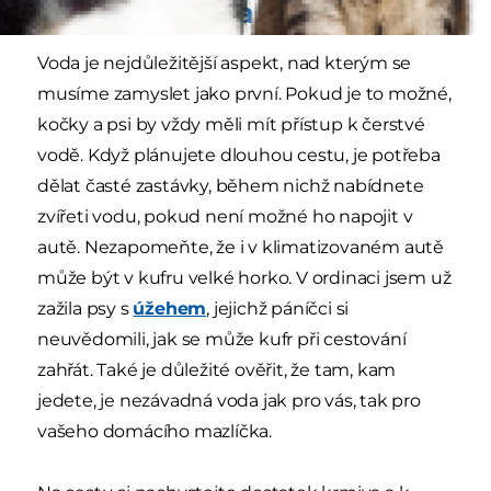
Potrava a voda.
Voda je nejdůležitější aspekt, nad kterým se
musíme zamyslet jako první. Pokud je to možné,
kočky a psi by vždy měli mít přístup k čerstvé
vodě. Když plánujete dlouhou cestu, je potřeba
dělat časté zastávky, během nichž nabídnete
zvířeti vodu, pokud není možné ho napojit v
autě. Nezapomeňte, že i v klimatizovaném autě
může být v kufru velké horko. V ordinaci jsem už
zažila psy s
úžehem
, jejichž páníčci si
neuvědomili, jak se může kufr při cestování
zahřát. Také je důležité ověřit, že tam, kam
jedete, je nezávadná voda jak pro vás, tak pro
vašeho domácího mazlíčka.