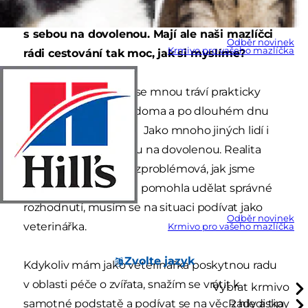
je láká myšlenka vzít si své domácí mazlíčky
s sebou na dovolenou. Mají ale naši mazlíčci
Odběr novinek
Krmivo pro vašeho mazlíčka
rádi cestování tak moc, jak si myslíme?
Mí psi, Pan a Badger, se mnou tráví prakticky
veškerý čas – v práci, doma a po dlouhém dnu
dokonce i v hospodě! Jako mnoho jiných lidí i
my je bereme s sebou na dovolenou. Realita
ovšem nebyla tak bezproblémová, jak jsme
očekávali. Abych vám pomohla udělat správné
rozhodnutí, musím se na situaci podívat jako
Odběr novinek
veterinářka.
Krmivo pro vašeho mazlíčka
Zvolte jazyk
Kdykoliv mám jako veterinářka poskytnou radu
v oblasti péče o zvířata, snažím se vrátit k
Vybrat krmivo
samotné podstatě a podívat se na věc z hlediska
Rady a tipy