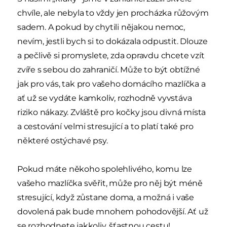
chvíle, ale nebyla to vždy jen procházka růžovým
sadem. A pokud by chytili nějakou nemoc,
nevím, jestli bych si to dokázala odpustit. Dlouze
a pečlivě si promyslete, zda opravdu chcete vzít
zvíře s sebou do zahraničí. Může to být obtížné
jak pro vás, tak pro vašeho domácího mazlíčka a
ať už se vydáte kamkoliv, rozhodně vyvstáva
riziko nákazy. Zvláště pro kočky jsou divná místa
a cestování velmi stresující a to platí také pro
některé ostýchavé psy.
Pokud máte někoho spolehlivého, komu lze
vašeho mazlíčka svěřit, může pro něj být méně
stresující, když zůstane doma, a možná i vaše
dovolená pak bude mnohem pohodovější. Ať už
se rozhodnete jakkoliv, šťastnou cestu!