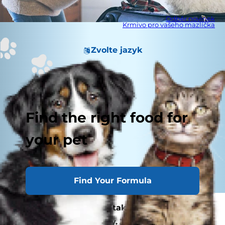
Odběr novinek
Krmivo pro vašeho mazlíčka
Zvolte jazyk
Find the right food for
your pet
Find Your Formula
Lidé milují cestování a také moc rádi tráví čas
se svými kočkami a psy. Je proto logické, že