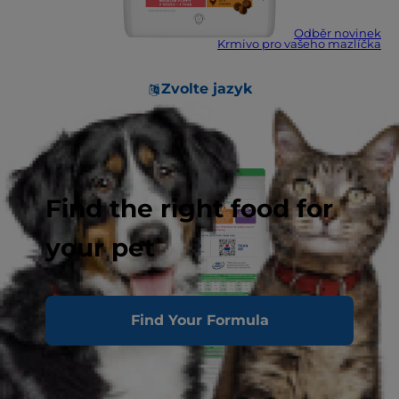
Odběr novinek
Krmivo pro vašeho mazlíčka
Zvolte jazyk
Find the right food for
your pet
Find Your Formula