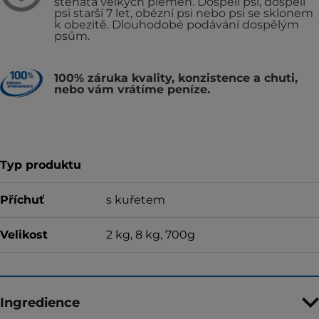
štěňata velkých plemen.
Dospělí psi, dospělí
psi starší 7 let, obézní psi nebo psi se sklonem
k obezitě.
Dlouhodobé podávání dospělým
psům.
100% záruka kvality, konzistence a chuti,
nebo vám vrátíme peníze.
Typ produktu
Příchuť
s kuřetem
Velikost
2 kg, 8 kg, 700g
Ingredience