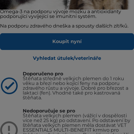
zdravé trávení a celkovou pohodu tím, že vyživuje
vyvíjející se střevní mikrobiom. Složení zahrnuje i
Omega-3 na podporu vývoje mozku a antioxidanty
podporující vyvíjející se imunitní systém.
Na podporu zdravého dneška a spousty dalších zítřků.
Koupit nyní
Vyhledat útulek/veterináře
Doporučeno pro
Štěňata středně velkých plemen do 1 roku
věku a březí nebo kojící feny na podporu
zdravého růstu a vývoje. Dobré pro březost a
laktaci (fen). Vhodné také pro kastrovaná
štěňata.
Nedoporučuje se pro
Štěňata velkých plemen (vážící v dospělosti
více než 25 kg) po odstavení. Po odstavení by
štěňata velkých plemen měla dostávat VET
ESSENTIALS MULTI-BENEFIT krmivo pro