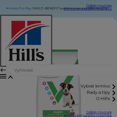
Odběr novinek
Krmivo Pro Psy
MULTI-BENEFIT suché krmivo pro štěňata středně velkých plemen
Krmivo pro vašeho mazlíčka
Vybrat krmivo
Rady a tipy
O Hill's
Odběr novinek
Krmivo pro vašeho mazlíčka