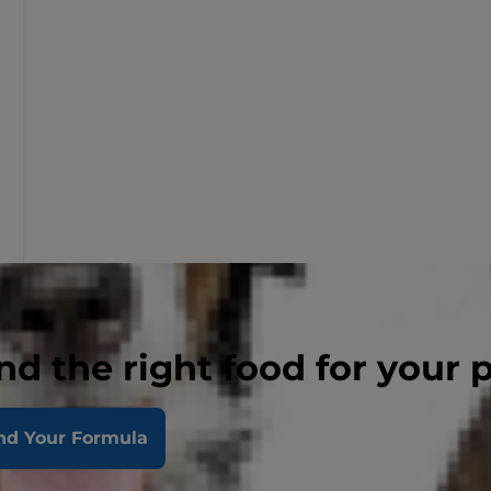
nd the right food for your 
nd Your Formula