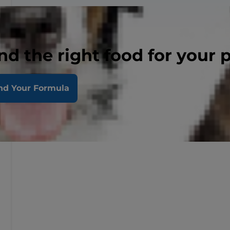
nd the right food for your 
nd Your Formula