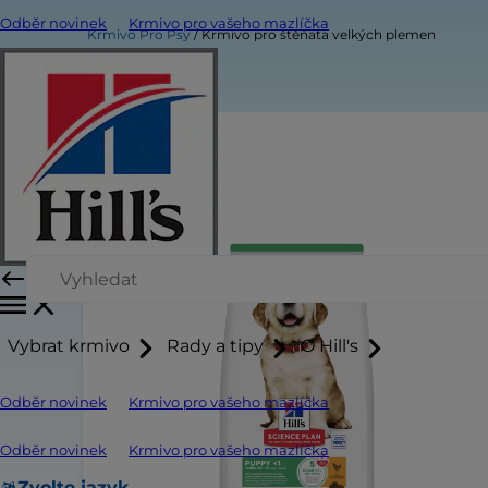
Odběr novinek
Krmivo pro vašeho mazlíčka
Krmivo Pro Psy
Krmivo pro štěňata velkých plemen
Vybrat krmivo
Rady a tipy
O Hill's
Odběr novinek
Krmivo pro vašeho mazlíčka
Odběr novinek
Krmivo pro vašeho mazlíčka
Zvolte jazyk