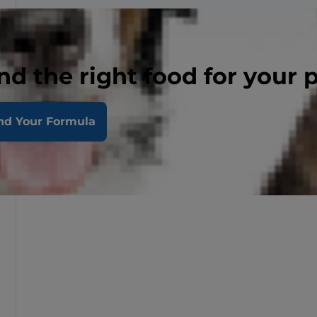
nd the right food for your 
nd Your Formula