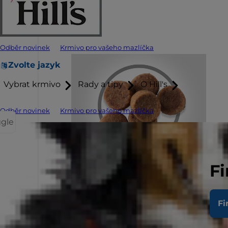
Odběr novinek
Krmivo pro vašeho mazlíčka
Zvolte jazyk
Vybrat krmivo
Rady a tipy
O Hill's
Odběr novinek
Krmivo pro vašeho mazlíčka
ggle
Fi
Fi