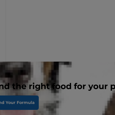
nd the right food for your 
nd Your Formula