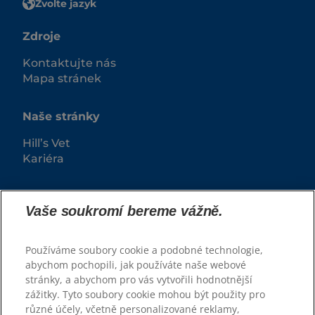
Zvolte jazyk
Zdroje
Kontaktujte nás
Mapa stránek
Naše stránky
Hill’s Vet
Kariéra
Vaše soukromí bereme vážně.
Používáme soubory cookie a podobné technologie,
abychom pochopili, jak používáte naše webové
stránky, a abychom pro vás vytvořili hodnotnější
zážitky. Tyto soubory cookie mohou být použity pro
© 2026 Hill’s Pet Nutrition, Inc.
různé účely, včetně personalizované reklamy,