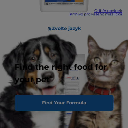
Odběr novinek
Krmivo pro vašeho mazlíčka
Zvolte jazyk
Find the right food for
your pet
Find Your Formula