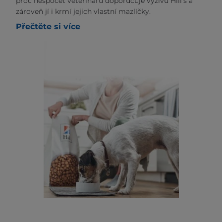
proč nespočet veterinářů doporučuje výživu Hill's a
zároveň jí i krmí jejich vlastní mazlíčky.
Přečtěte si více