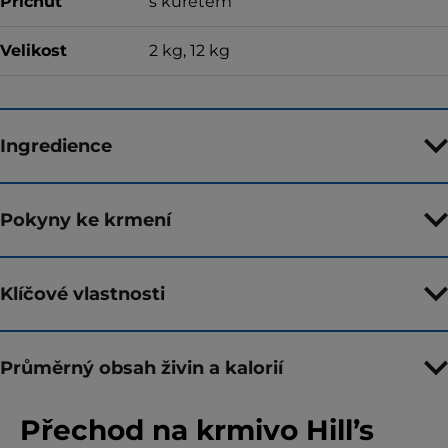
Příchuť
s kuřetem
Velikost
2 kg, 12 kg
Ingredience
Pokyny ke krmení
Klíčové vlastnosti
Průměrný obsah živin a kalorií
Přechod na krmivo Hill’s