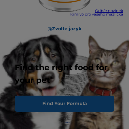
Odběr novinek
Krmivo pro vašeho mazlíčka
Zvolte jazyk
Find the right food for
your pet
Find Your Formula