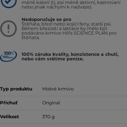
méně kalorií (tj. psi méně aktivní, kastrovaní
nebo jinak náchylní k nadváze).
Nedoporučuje se pro
Štěňata, březí nebo kojící feny, starší psi.
Během březosti a laktace by mělo být
podáváno krmivo Hill's SCIENCE PLAN pro
štěňata.
100% záruka kvality, konzistence a chuti,
nebo vám vrátíme peníze.
Typ produktu
Mokré krmivo
Příchuť
Original
Velikost
370 g