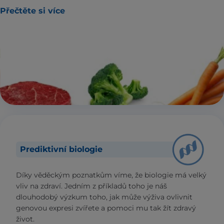
Přečtěte si více
Prediktivní biologie
Díky věděckým poznatkům víme, že biologie má velký
vliv na zdraví. Jedním z příkladů toho je náš
dlouhodobý výzkum toho, jak může výživa ovlivnit
genovou expresi zvířete a pomoci mu tak žít zdravý
život.