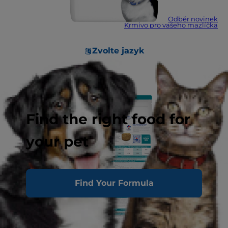
Odběr novinek
Krmivo pro vašeho mazlíčka
Zvolte jazyk
Find the right food for
your pet
Find Your Formula