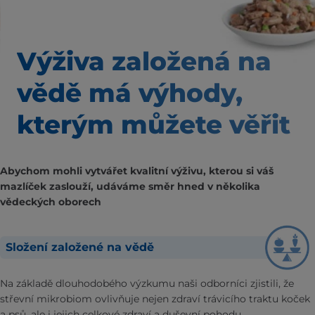
Výživa založená na
vědě
má výhody,
kterým
můžete věřit
Abychom mohli vytvářet kvalitní výživu, kterou si váš
mazlíček zaslouží, udáváme směr hned v několika
vědeckých oborech
Složení založené na vědě
Na základě dlouhodobého výzkumu naši odborníci zjistili, že
střevní mikrobiom ovlivňuje nejen zdraví trávicího traktu koček
a psů, ale i jejich celkové zdraví a duševní pohodu.