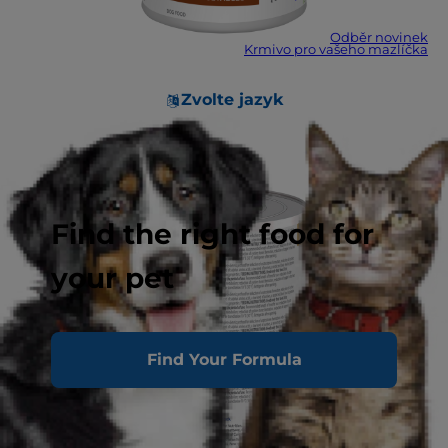
Odběr novinek
Krmivo pro vašeho mazlíčka
Zvolte jazyk
Find the right food for
your pet
Find Your Formula