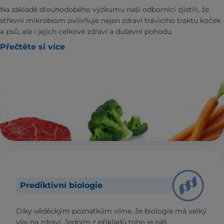
Na základě dlouhodobého výzkumu naši odborníci zjistili, že
střevní mikrobiom ovlivňuje nejen zdraví trávicího traktu koček
a psů, ale i jejich celkové zdraví a duševní pohodu.
Přečtěte si více
Prediktivní biologie
Díky věděckým poznatkům víme, že biologie má velký
vliv na zdraví. Jedním z příkladů toho je náš