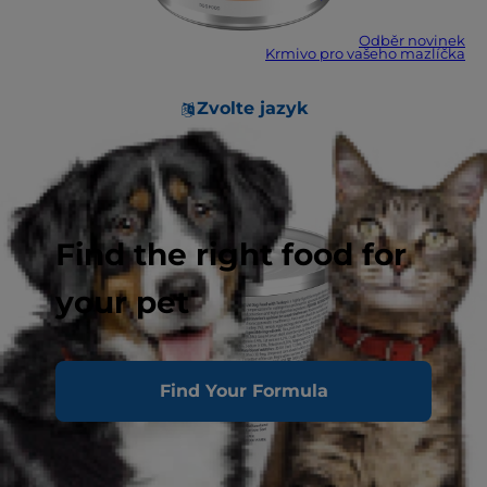
Odběr novinek
Krmivo pro vašeho mazlíčka
Zvolte jazyk
Find the right food for
your pet
Find Your Formula