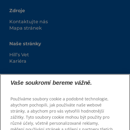
Zdroje
Kontaktujte nás
Mapa stránek
Naše stránky
Hill’s Vet
Kariéra
Vaše soukromí bereme vážně.
Používáme soubory cookie a podobné technologie,
abychom pochopili, jak používáte naše webové
stránky, a abychom pro vás vytvořili hodnotnější
zážitky. Tyto soubory cookie mohou být použity pro
© 2026 Hill’s Pet Nutrition, Inc.
různé účely, včetně personalizované reklamy,
měření používání stránek a sdílení s partnery třetích