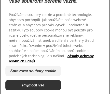
Vaše soukromí bereme vážně.
Kontaktujte nás
Mapa stránek
Používáme soubory cookie a podobné technologie,
abychom pochopili, jak používáte naše webové
Naše stránky
stránky, a abychom pro vás vytvořili hodnotnější
zážitky. Tyto soubory cookie mohou být použity pro
Hill’s Vet
různé účely, včetně personalizované reklamy,
Kariéra
měření používání stránek a sdílení s partnery třetích
stran. Pokračováním v používání tohoto webu
souhlasíte s naším používáním souborů cookie a
podobných technologií a s našimi .
Zásady ochrany
osobních údajů
Spravovat soubory cookie
Přijmout vše
© 2026 Hill’s Pet Nutrition, Inc.
Všechna práva vyhrazena.
Všeobecné smluvní
Právní prohlášení