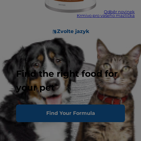
Odběr novinek
Krmivo pro vašeho mazlíčka
Zvolte jazyk
Find the right food for
your pet
Find Your Formula