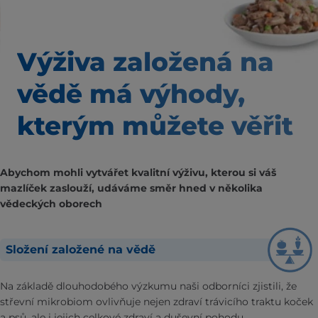
Výživa založená na
vědě
má výhody,
kterým
můžete věřit
Abychom mohli vytvářet kvalitní výživu, kterou si váš
mazlíček zaslouží, udáváme směr hned v několika
vědeckých oborech
Složení založené na vědě
Na základě dlouhodobého výzkumu naši odborníci zjistili, že
střevní mikrobiom ovlivňuje nejen zdraví trávicího traktu koček
a psů, ale i jejich celkové zdraví a duševní pohodu.