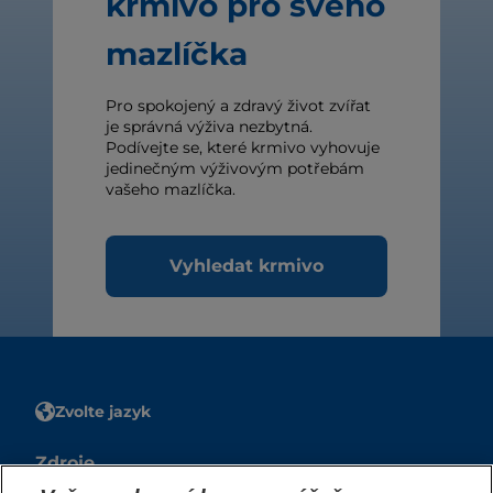
krmivo pro svého
mazlíčka
Pro spokojený a zdravý život zvířat
je správná výživa nezbytná.
Podívejte se, které krmivo vyhovuje
jedinečným výživovým potřebám
vašeho mazlíčka.
Vyhledat krmivo
Zvolte jazyk
Zdroje