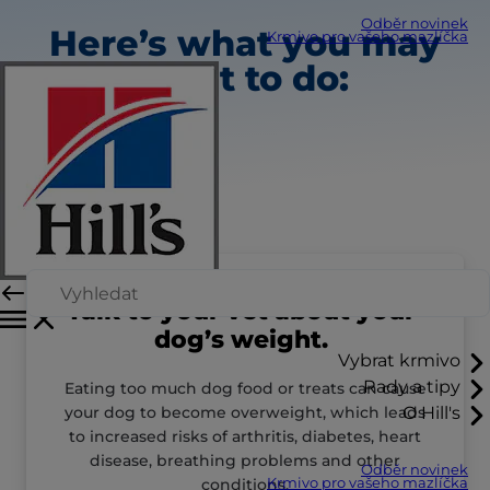
Odběr novinek
Here’s what you may
Krmivo pro vašeho mazlíčka
want to do:
Talk to your vet about your
dog’s weight.
Vybrat krmivo
Rady a tipy
Eating too much dog food or treats can cause
your dog to become overweight, which leads
O Hill's
to increased risks of arthritis, diabetes, heart
disease, breathing problems and other
Odběr novinek
conditions.
Krmivo pro vašeho mazlíčka