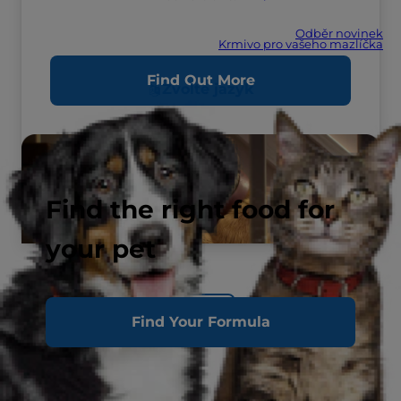
Odběr novinek
Krmivo pro vašeho mazlíčka
Find Out More
Zvolte jazyk
Find the right food for
your pet
Back
Find Your Formula