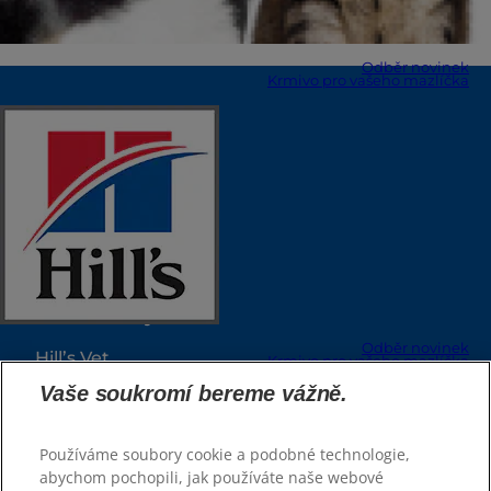
Odběr novinek
Krmivo pro vašeho mazlíčka
Zvolte jazyk
Zdroje
Kontaktujte nás
Mapa stránek
Naše stránky
Odběr novinek
Hill’s Vet
Krmivo pro vašeho mazlíčka
Kariéra
Vaše soukromí bereme vážně.
Zvolte jazyk
Používáme soubory cookie a podobné technologie,
Vybrat krmivo
abychom pochopili, jak používáte naše webové
Rady a tipy