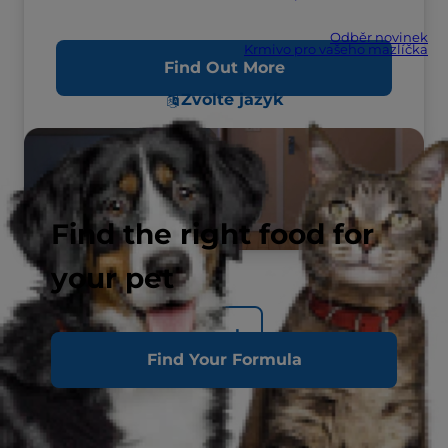
Odběr novinek
Krmivo pro vašeho mazlíčka
Find Out More
Zvolte jazyk
Find the right food for
your pet
Back
Find Your Formula