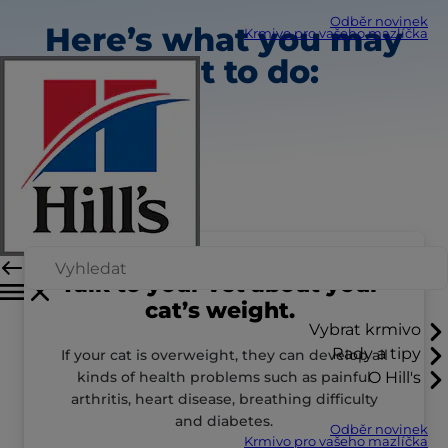
Odběr novinek
Here’s what you may
Krmivo pro vašeho mazlíčka
want to do:
Talk to your vet about your
cat’s weight.
Vybrat krmivo
Rady a tipy
If your cat is overweight, they can develop all
kinds of health problems such as painful
O Hill's
arthritis, heart disease, breathing difficulty
and diabetes.
Odběr novinek
Krmivo pro vašeho mazlíčka