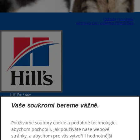
Odběr novinek
Krmivo pro vašeho mazlíčka
Zvolte jazyk
Zdroje
Kontaktujte nás
Mapa stránek
Naše stránky
Hill’s Vet
Odběr novinek
Kariéra
Krmivo pro vašeho mazlíčka
Vaše soukromí bereme vážně.
Zvolte jazyk
Používáme soubory cookie a podobné technologie,
abychom pochopili, jak používáte naše webové
Vybrat krmivo
stránky, a abychom pro vás vytvořili hodnotnější
Rady a tipy