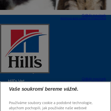
Odběr novinek
Krmivo pro vašeho mazlíčka
Zvolte jazyk
Zdroje
Kontaktujte nás
Mapa stránek
Naše stránky
Odběr novinek
Hill’s Vet
Krmivo pro vašeho mazlíčka
Kariéra
Vaše soukromí bereme vážně.
Zvolte jazyk
Používáme soubory cookie a podobné technologie,
Vybrat krmivo
abychom pochopili, jak používáte naše webové
Rady a tipy