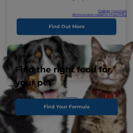
Odběr novinek
Krmivo pro vašeho mazlíčka
Find Out More
Zvolte jazyk
Find the right food for
your pet
Back
Find Your Formula