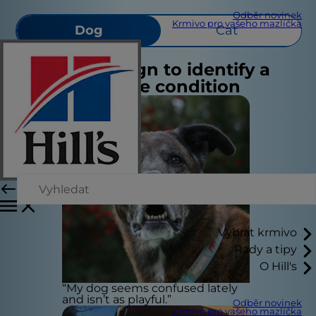
Odběr novinek
Krmivo pro vašeho mazlíčka
Dog
Cat
Select a sign to identify a
possible condition
Hidden condition
checker
Vybrat krmivo
Rady a tipy
Common signs of health conditions are often
O Hill's
overlooked. Talk to your vet if you’ve noticed any
of
“My dog seems confused lately
the behaviors or traits below.
and isn’t as playful.”
Odběr novinek
Krmivo pro vašeho mazlíčka