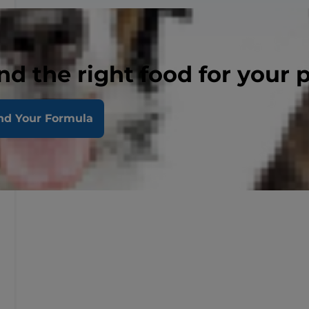
nd the right food for your 
nd Your Formula