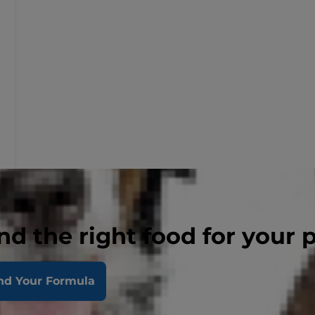
nd the right food for your 
nd Your Formula