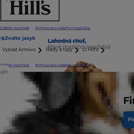
Odběr novinek
Krmivo pro vašeho mazlíčka
Zvolte jazyk
Vybrat krmivo
Rady a tipy
O Hill's
Odběr novinek
Krmivo pro vašeho mazlíčka
ggle
Fi
Fi