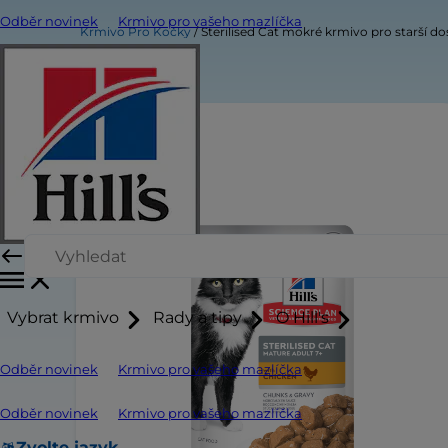
Odběr novinek
Krmivo pro vašeho mazlíčka
Krmivo Pro Kočky
Sterilised Cat mokré krmivo pro starší d
Vybrat krmivo
Rady a tipy
O Hill's
Odběr novinek
Krmivo pro vašeho mazlíčka
Odběr novinek
Krmivo pro vašeho mazlíčka
Zvolte jazyk