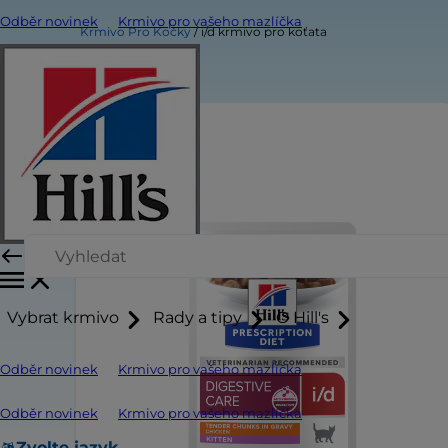
Odběr novinek
Krmivo pro vašeho mazlíčka
Krmivo Pro Kočky
i/d krmivo pro koťata
Vybrat krmivo
Rady a tipy
O Hill's
Odběr novinek
Krmivo pro vašeho mazlíčka
Odběr novinek
Krmivo pro vašeho mazlíčka
Zvolte jazyk