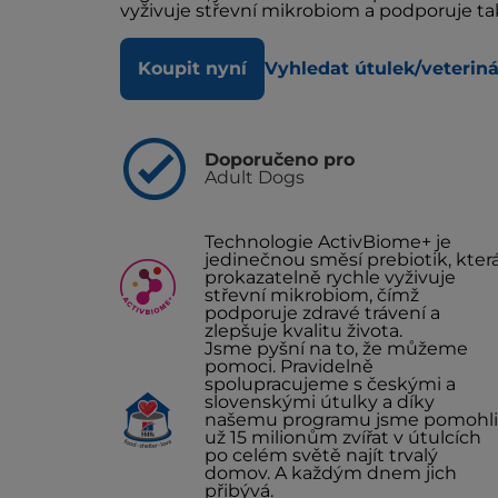
vyživuje střevní mikrobiom a podporuje ta
Koupit nyní
Vyhledat útulek/veterin
Doporučeno pro
Adult Dogs
Technologie ActivBiome+ je
jedinečnou směsí prebiotik, kter
prokazatelně rychle vyživuje
střevní mikrobiom, čímž
podporuje zdravé trávení a
zlepšuje kvalitu života.
Jsme pyšní na to, že můžeme
pomoci. Pravidelně
spolupracujeme s českými a
slovenskými útulky a díky
našemu programu jsme pomohli
už 15 milionům zvířat v útulcích
po celém světě najít trvalý
domov. A každým dnem jich
přibývá.