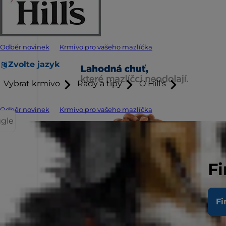
Odběr novinek
Krmivo pro vašeho mazlíčka
Zvolte jazyk
Vybrat krmivo
Rady a tipy
O Hill's
Odběr novinek
Krmivo pro vašeho mazlíčka
ggle
Fi
Fi