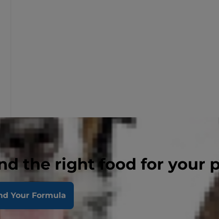
nd the right food for your 
nd Your Formula