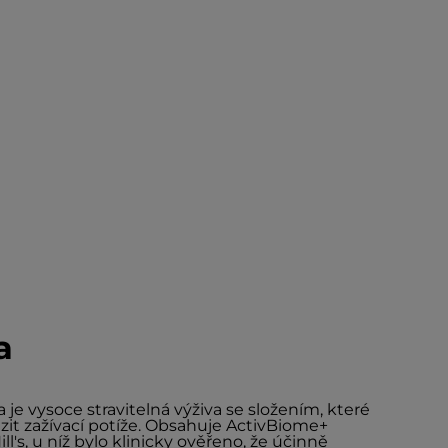
a
a je vysoce stravitelná výživa se složením, které
it zažívací potíže. Obsahuje ActivBiome+
l's, u níž bylo klinicky ověřeno, že účinně