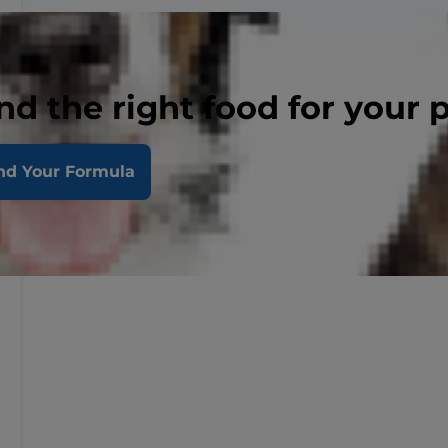
nd the right food for your 
nd Your Formula