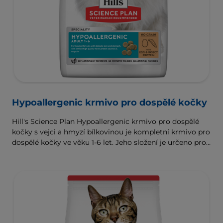
Hypoallergenic krmivo pro dospělé kočky
Hill's Science Plan Hypoallergenic krmivo pro dospělé
kočky s vejci a hmyzí bílkovinou je kompletní krmivo pro
dospělé kočky ve věku 1-6 let. Jeho složení je určeno pro
kočky s citlivou kůží a citlivým žaludkem; obsahuje
omezené zdroje nových vysoce kvalitních bílkovin a
žádné obiloviny.