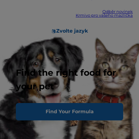
Odběr novinek
Krmivo pro vašeho mazlíčka
Zvolte jazyk
Find the right food for
your pet
Find Your Formula