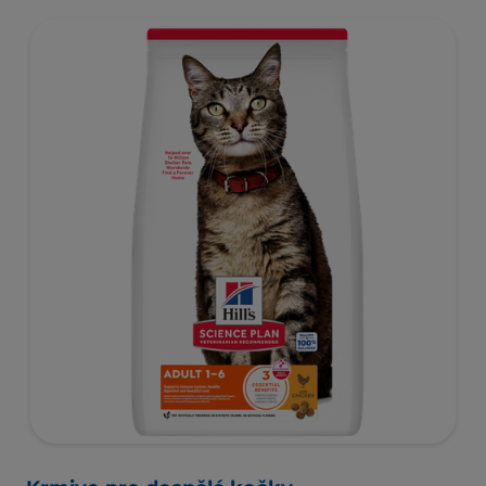
vyžadující krmivo s nižším obsahem kalorií, které
pomáhá udržovat zdravou hmotnost a zdravý životní styl.