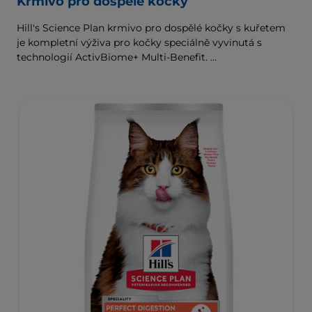
Krmivo pro dospělé kočky
Hill's Science Plan krmivo pro dospělé kočky s kuřetem
je kompletní výživa pro kočky speciálně vyvinutá s
technologií ActivBiome+ Multi-Benefit.
Toto krmivo je speciálně navrženo tak, aby uspokojilo
energetické potřeby koček v nejlepších letech jejich
života.