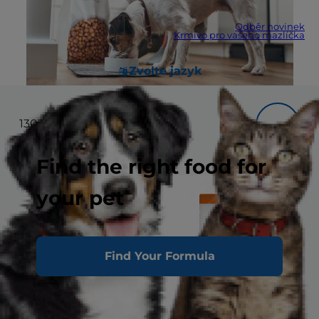
Odběr novinek
Krmivo pro vašeho mazlíčka
Zvolte jazyk
130
Výsledků
Filtr
Find the right food for
your pet
Find Your Formula