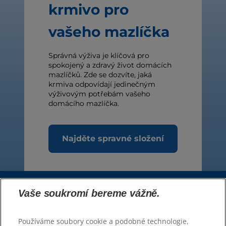
krmivo pro
vašeho mazlíčka
Správná výživa je klíčová pro
spokojený a zdravý život domácích
mazlíčků. Zde se dozvíte, jaká
krmiva odpovídají jedinečným
výživovým potřebám vašeho
domácího mazlíčka.
Najděte spravné složení
Vaše soukromí bereme vážně.
Zvolte jazyk
Používáme soubory cookie a podobné technologie,