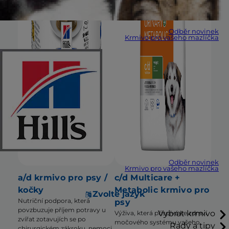
Odběr novinek
Krmivo pro vašeho mazlíčka
Odběr novinek
Krmivo pro vašeho mazlíčka
a/d krmivo pro psy /
c/d Multicare +
kočky
Metabolic krmivo pro
Zvolte jazyk
Nutriční podpora, která
psy
povzbuzuje příjem potravy u
Vybrat krmivo
Výživa, která přispívá ke zdraví
zvířat zotavujích se po
močového systému vašeho
Rady a tipy
chirurgickém zákroku, nemoci