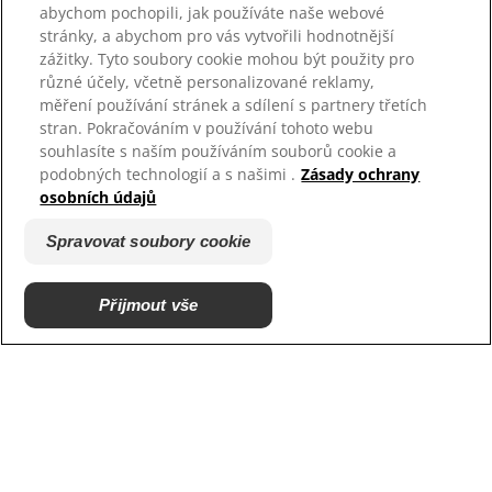
Zdroje
abychom pochopili, jak používáte naše webové
stránky, a abychom pro vás vytvořili hodnotnější
Kontaktujte nás
zážitky. Tyto soubory cookie mohou být použity pro
Mapa stránek
různé účely, včetně personalizované reklamy,
měření používání stránek a sdílení s partnery třetích
stran. Pokračováním v používání tohoto webu
Naše stránky
souhlasíte s naším používáním souborů cookie a
Hill’s Vet
podobných technologií a s našimi .
Zásady ochrany
Kariéra
osobních údajů
Spravovat soubory cookie
Přijmout vše
© 2026 Hill’s Pet Nutrition, Inc.
Všechna práva vyhrazena.