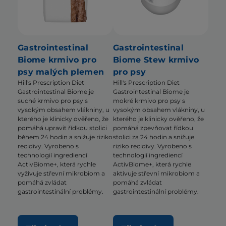
Gastrointestinal
Gastrointestinal
Biome krmivo pro
Biome Stew krmivo
psy malých plemen
pro psy
Hill's Prescription Diet
Hill's Prescription Diet
Gastrointestinal Biome je
Gastrointestinal Biome je
suché krmivo pro psy s
mokré krmivo pro psy s
vysokým obsahem vlákniny, u
vysokým obsahem vlákniny, u
kterého je klinicky ověřeno, že
kterého je klinicky ověřeno, že
pomáhá upravit řídkou stolici
pomáhá zpevňovat řídkou
během 24 hodin a snižuje riziko
stolici za 24 hodin a snižuje
recidivy. Vyrobeno s
riziko recidivy. Vyrobeno s
technologií ingrediencí
technologií ingrediencí
ActivBiome+, která rychle
ActivBiome+, která rychle
vyživuje střevní mikrobiom a
aktivuje střevní mikrobiom a
pomáhá zvládat
pomáhá zvládat
gastrointestinální problémy.
gastrointestinální problémy.