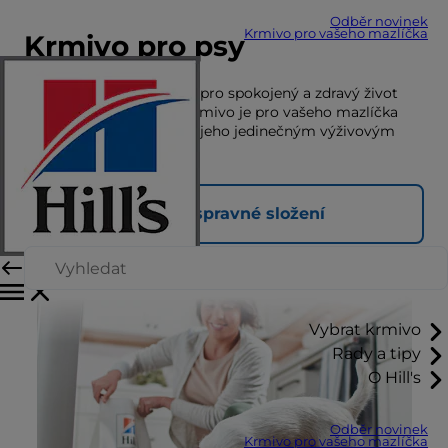
Odběr novinek
Krmivo pro vašeho mazlíčka
Krmivo pro psy
Správná výživa je klíčová pro spokojený a zdravý život
mazlíčků. Zjistěte, jaké krmivo je pro vašeho mazlíčka
nejvhodnější vzhledem k jeho jedinečným výživovým
potřebám.
Najděte spravné složení
Vybrat krmivo
Rady a tipy
O Hill's
Odběr novinek
Krmivo pro vašeho mazlíčka