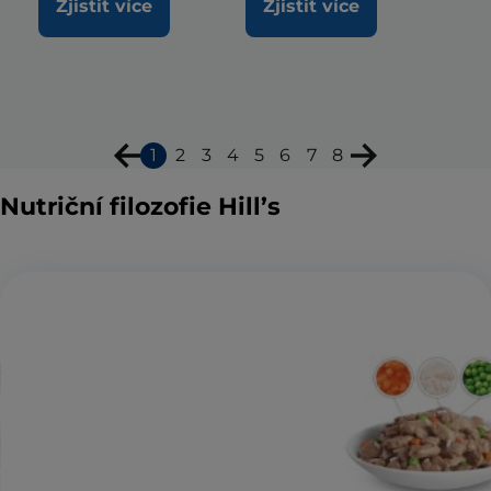
Zjistit více
Zjistit více
1
2
3
4
5
6
7
8
Nutriční filozofie Hill’s