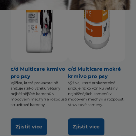
c/d Multicare krmivo
c/d Multicare mokré
pro psy
krmivo pro psy
Výživa, která prokazatelně
Výživa, které prokazatelně
snižuje riziko vzniku většiny
snižuje riziko vzniku většiny
nejběžnějších kamenů v
nejběžnějších kamenů v
močovém měchýři a rozpouští
močovém měchýři a rozpouští
struvitové kameny
struvitové kameny.
Zjistit více
Zjistit více