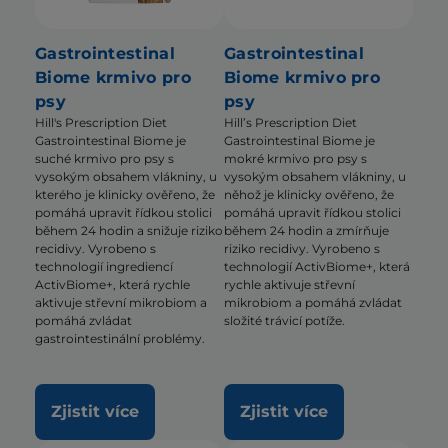
Gastrointestinal
Gastrointestinal
Biome krmivo pro
Biome krmivo pro
psy
psy
Hill's Prescription Diet
Hill’s Prescription Diet
Gastrointestinal Biome je
Gastrointestinal Biome je
suché krmivo pro psy s
mokré krmivo pro psy s
vysokým obsahem vlákniny, u
vysokým obsahem vlákniny, u
kterého je klinicky ověřeno, že
něhož je klinicky ověřeno, že
pomáhá upravit řídkou stolici
pomáhá upravit řídkou stolici
během 24 hodin a snižuje riziko
během 24 hodin a zmírňuje
recidivy. Vyrobeno s
riziko recidivy. Vyrobeno s
technologií ingrediencí
technologií ActivBiome+, která
ActivBiome+, která rychle
rychle aktivuje střevní
aktivuje střevní mikrobiom a
mikrobiom a pomáhá zvládat
pomáhá zvládat
složité trávicí potíže.
gastrointestinální problémy.
Zjistit více
Zjistit více