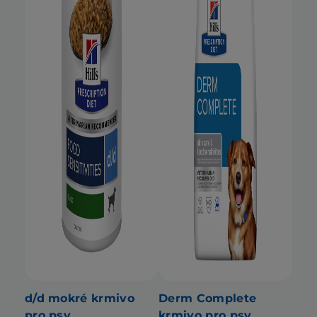
d/d mokré krmivo
Derm Complete
pro psy
krmivo pro psy